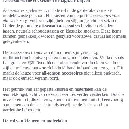
Accessoires die elk seizoen draagbaar blijven
Accessoires spelen een cruciale rol in de garderobe van elke
modebewuste persoon. Het kiezen van de juiste
accessoires voor
elk weer
zorgt voor veelzijdigheid en stijl, ongeacht het seizoen.
Onder de populaire
all-season accessoires
bevinden zich leren
jassen, neutrale schoudertassen en klassieke sneakers. Deze items
kunnen gemakkelijk worden gestyled voor zowel casual als formele
gelegenheden.
De
accessoires trends
van dit moment zijn gericht op
multifunctionele ontwerpen en duurzame materialen. Merken zoals
Patagonia en Fjällräven bieden uitstekende voorbeelden van hoe
stijl en milieuverantwoordelijkheid hand in hand kunnen gaan. Dit
maakt de keuze voor
all-season accessoires
niet alleen praktisch,
maar ook ethisch verantwoord.
Het gebruik van aangepaste kleuren en materialen kan de
aantrekkingskracht van deze accessoires verder versterken. Door te
investeren in tijdloze items, kunnen individuen hun stijl eenvoudig
aanpassen aan de laatste trends terwijl ze de basis van hun
garderobe behouden.
De rol van kleuren en materialen