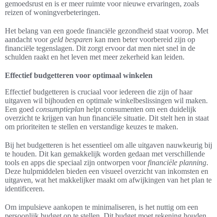
gemoedsrust en is er meer ruimte voor nieuwe ervaringen, zoals
reizen of woningverbeteringen.
Het belang van een goede financiële gezondheid staat voorop. Met
aandacht voor
geld besparen
kan men beter voorbereid zijn op
financiële tegenslagen. Dit zorgt ervoor dat men niet snel in de
schulden raakt en het leven met meer zekerheid kan leiden.
Effectief budgetteren voor optimaal winkelen
Effectief budgetteren is cruciaal voor iedereen die zijn of haar
uitgaven wil bijhouden en optimale winkelbeslissingen wil maken.
Een goed
consumptieplan
helpt consumenten om een duidelijk
overzicht te krijgen van hun financiële situatie. Dit stelt hen in staat
om prioriteiten te stellen en verstandige keuzes te maken.
Bij het budgetteren is het essentieel om alle uitgaven nauwkeurig bij
te houden. Dit kan gemakkelijk worden gedaan met verschillende
tools en apps die speciaal zijn ontworpen voor
financiële planning
.
Deze hulpmiddelen bieden een visueel overzicht van inkomsten en
uitgaven, wat het makkelijker maakt om afwijkingen van het plan te
identificeren.
Om impulsieve aankopen te minimaliseren, is het nuttig om een
persoonlijk budget op te stellen. Dit budget moet rekening houden