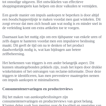
tot onnodige uitgaven. Het ontwikkelen van effectieve
shoppingstrategieën kan helpen om deze valkuilen te vermijden.
Een goede manier om impuls aankopen te beperken is door altijd
een
boodschappenlijstje
te maken voordat men gaat winkelen. Dit
zorgt ervoor dat men zich houdt aan wat nodig is en minder snel in
de verleiding komt om extra artikelen toe te voegen.
Daarnaast kan het nuttig zijn om een tijdspanne van enkele uren of
zelfs dagen te hanteren voordat men een impulsieve beslissing
maakt. Dit geeft de tijd om na te denken of het product
daadwerkelijk nodig is, wat kan bijdragen aan betere
zelfbeheersing.
Het herkennen van triggers is een ander belangrijk aspect. Dit
kunnen situatiegebonden prikkels zijn, zoals het lopen door drukke
winkelstraten of het ontvangen van reclame-informatie. Door deze
triggers te identificeren, kan men preventieve maatregelen nemen
om impuls aankopen te minimaliseren.
Consumentenervaringen en productreviews
Bij het maken van
aankoopbeslissingen
zijn
consumentenervaringen en productreviews van groot belang.
Klanten delen vaak hun mening over de kwaliteit en prestaties van