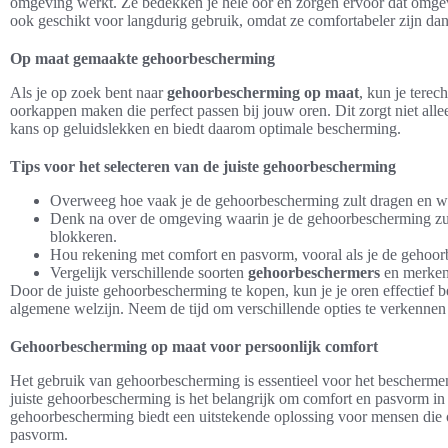
omgeving werkt. Ze bedekken je hele oor en zorgen ervoor dat omg
ook geschikt voor langdurig gebruik, omdat ze comfortabeler zijn da
Op maat gemaakte gehoorbescherming
Als je op zoek bent naar
gehoorbescherming op maat
, kun je terec
oorkappen maken die perfect passen bij jouw oren. Dit zorgt niet all
kans op geluidslekken en biedt daarom optimale bescherming.
Tips voor het selecteren van de juiste gehoorbescherming
Overweeg hoe vaak je de gehoorbescherming zult dragen en wa
Denk na over de omgeving waarin je de gehoorbescherming zult
blokkeren.
Hou rekening met comfort en pasvorm, vooral als je de gehoorb
Vergelijk verschillende soorten
gehoorbeschermers
en merken 
Door de juiste gehoorbescherming te kopen, kun je je oren effectief 
algemene welzijn. Neem de tijd om verschillende opties te verkennen e
Gehoorbescherming op maat voor persoonlijk comfort
Het gebruik van gehoorbescherming is essentieel voor het beschermen 
juiste gehoorbescherming is het belangrijk om comfort en pasvorm 
gehoorbescherming biedt een uitstekende oplossing voor mensen die o
pasvorm.