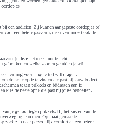
evingsgeluiden worden geblokkeerd. Oorkappen zijn
n oordopjes.
ht bij een audicien. Zij kunnen aangepaste oordopjes of
een voor een betere pasvorm, maar vermindert ook de
arvoor je deze het meest nodig hebt.
 gebruiken en welke soorten geluiden je wilt
escherming voor langere tijd wilt dragen.
om de beste optie te vinden die past bij jouw budget.
beschermen tegen prikkels en bijdragen aan je
n kies de beste optie die past bij jouw behoeften.
van je gehoor tegen prikkels. Bij het kiezen van de
in overweging te nemen. Op maat gemaakte
p zoek zijn naar persoonlijk comfort en een betere