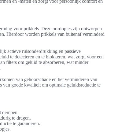
ormen en -maten en zorgt voor persoonlijk comfort en
erming voor prikkels. Deze oordopjes zijn ontworpen
en. Hierdoor worden prikkels van buitenaf verminderd
ijk actieve ruisonderdrukking en passieve
luid te detecteren en te blokkeren, wat zorgt voor een
van filters om geluid te absorberen, wat minder
.
orkomen van gehoorschade en het verminderen van
es van goede kwaliteit om optimale geluidsreductie te
lt dempen.
durig te dragen.
ductie te garanderen.
opjes.