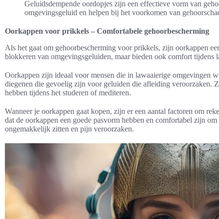
Geluidsdempende oordopjes zijn een effectieve vorm van geho
omgevingsgeluid en helpen bij het voorkomen van gehoorschad
Oorkappen voor prikkels – Comfortabele gehoorbescherming
Als het gaat om gehoorbescherming voor prikkels, zijn oorkappen een u
blokkeren van omgevingsgeluiden, maar bieden ook comfort tijdens l
Oorkappen zijn ideaal voor mensen die in lawaaierige omgevingen we
diegenen die gevoelig zijn voor geluiden die afleiding veroorzaken. Z
hebben tijdens het studeren of mediteren.
Wanneer je oorkappen gaat kopen, zijn er een aantal factoren om rek
dat de oorkappen een goede pasvorm hebben en comfortabel zijn om te
ongemakkelijk zitten en pijn veroorzaken.