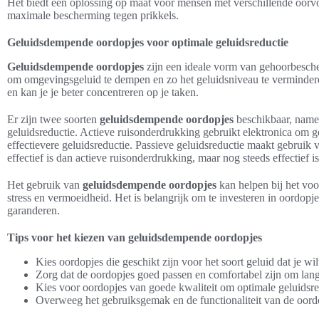
Het biedt een oplossing op maat voor mensen met verschillende oorv
maximale bescherming tegen prikkels.
Geluidsdempende oordopjes voor optimale geluidsreductie
Geluidsdempende oordopjes
zijn een ideale vorm van gehoorbesch
om omgevingsgeluid te dempen en zo het geluidsniveau te verminder
en kan je je beter concentreren op je taken.
Er zijn twee soorten
geluidsdempende oordopjes
beschikbaar, namel
geluidsreductie. Actieve ruisonderdrukking gebruikt elektronica om ge
effectievere geluidsreductie. Passieve geluidsreductie maakt gebruik 
effectief is dan actieve ruisonderdrukking, maar nog steeds effectief is
Het gebruik van
geluidsdempende oordopjes
kan helpen bij het vo
stress en vermoeidheid. Het is belangrijk om te investeren in oordopj
garanderen.
Tips voor het kiezen van geluidsdempende oordopjes
Kies oordopjes die geschikt zijn voor het soort geluid dat je wi
Zorg dat de oordopjes goed passen en comfortabel zijn om lang
Kies voor oordopjes van goede kwaliteit om optimale geluidsre
Overweeg het gebruiksgemak en de functionaliteit van de oord