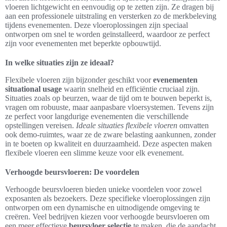
vloeren lichtgewicht en eenvoudig op te zetten zijn. Ze dragen bij
aan een professionele uitstraling en versterken zo de merkbeleving
tijdens evenementen. Deze vloeroplossingen zijn speciaal
ontworpen om snel te worden geïnstalleerd, waardoor ze perfect
zijn voor evenementen met beperkte opbouwtijd.
In welke situaties zijn ze ideaal?
Flexibele vloeren zijn bijzonder geschikt voor
evenementen
situational usage
waarin snelheid en efficiëntie cruciaal zijn.
Situaties zoals op beurzen, waar de tijd om te bouwen beperkt is,
vragen om robuuste, maar aanpasbare vloersystemen. Tevens zijn
ze perfect voor langdurige evenementen die verschillende
opstellingen vereisen.
Ideale situaties flexibele vloeren
omvatten
ook demo-ruimtes, waar ze de zware belasting aankunnen, zonder
in te boeten op kwaliteit en duurzaamheid. Deze aspecten maken
flexibele vloeren een slimme keuze voor elk evenement.
Verhoogde beursvloeren: De voordelen
Verhoogde beursvloeren bieden unieke voordelen voor zowel
exposanten als bezoekers. Deze specifieke vloeroplossingen zijn
ontworpen om een dynamische en uitnodigende omgeving te
creëren. Veel bedrijven kiezen voor verhoogde beursvloeren om
een meer effectieve
beursvloer selectie
te maken, die de aandacht