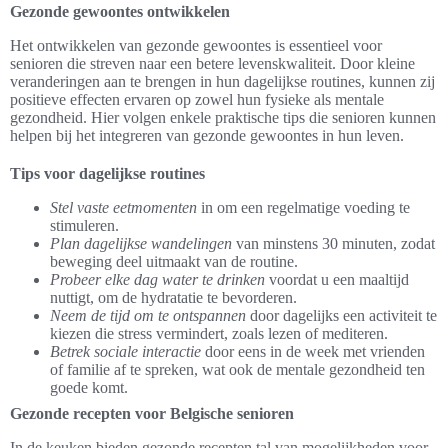
Gezonde gewoontes ontwikkelen
Het ontwikkelen van gezonde gewoontes is essentieel voor
senioren die streven naar een betere levenskwaliteit. Door kleine
veranderingen aan te brengen in hun dagelijkse routines, kunnen zij
positieve effecten ervaren op zowel hun fysieke als mentale
gezondheid. Hier volgen enkele praktische tips die senioren kunnen
helpen bij het integreren van gezonde gewoontes in hun leven.
Tips voor dagelijkse routines
Stel vaste eetmomenten
in om een regelmatige voeding te
stimuleren.
Plan dagelijkse wandelingen
van minstens 30 minuten, zodat
beweging deel uitmaakt van de routine.
Probeer elke dag water te drinken
voordat u een maaltijd
nuttigt, om de hydratatie te bevorderen.
Neem de tijd om te ontspannen
door dagelijks een activiteit te
kiezen die stress vermindert, zoals lezen of mediteren.
Betrek sociale interactie
door eens in de week met vrienden
of familie af te spreken, wat ook de mentale gezondheid ten
goede komt.
Gezonde recepten voor Belgische senioren
In de keuken bieden gezonde recepten tal van mogelijkheden voor