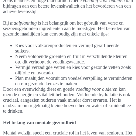
zoals diabetes en hoge bloeddruk. Goede
voeding voor ouderen
kan
bijdragen aan een betere levenskwaliteit en het bevorderen van een
actieve levensstijl.
Bij
maalplanning
is het belangrijk om het gebruik van verse en
seizoensgebonden ingrediënten aan te moedigen. Het bereiden van
gezonde maaltijden kan eenvoudig zijn met enkele tips:
Kies voor volkorenproducten en vermijd geraffineerde
suikers.
Neem voldoende groenten en fruit in verschillende kleuren
op, dit verhoogt de voedingswaarde.
Vermijd verzadigde vetten en kies voor gezonde vetten zoals
olijfolie en avocado.
Plan maaltijden vooruit om voedselverspilling te verminderen
en om gezonde keuzes te maken.
Door een evenwichtig dieet en goede
voeding voor ouderen
kan
men de energie en vitaliteit behouden. Voldoende hydratatie is ook
cruciaal, aangezien ouderen vaak minder dorst ervaren. Het is
raadzaam om regelmatig kleine hoeveelheden water of kruidenthee
te drinken.
Het belang van mentale gezondheid
Mental welzijn speelt een cruciale rol in het leven van senioren. Het