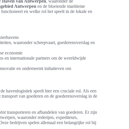
de
Haven van Antwerpen
, waaronder de
ngebied Antwerpen
en de bloeiende maritieme
unctioneert en welke rol het speelt in de lokale en
inerhavens
viteiten, waaronder scheepvaart, goederenoverslag en
rpse economie
en internationale partners om de wereldwijde
nnovatie en onderneemt initiatieven om
 havenlogistiek speelt hier een cruciale rol. Als een
t transport van goederen en de goederenoverslag in de
ënt transporteren en afhandelen van goederen. Er zijn
ntwerpen, waaronder rederijen, expediteurs,
 Deze bedrijven spelen allemaal een belangrijke rol bij