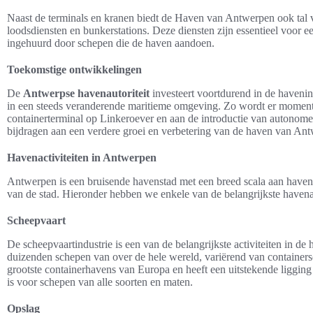
Naast de terminals en kranen biedt de Haven van Antwerpen ook tal v
loodsdiensten en bunkerstations. Deze diensten zijn essentieel voor e
ingehuurd door schepen die de haven aandoen.
Toekomstige ontwikkelingen
De
Antwerpse havenautoriteit
investeert voortdurend in de haveni
in een steeds veranderende maritieme omgeving. Zo wordt er momente
containerterminal op Linkeroever en aan de introductie van autonome
bijdragen aan een verdere groei en verbetering van de haven van An
Havenactiviteiten in Antwerpen
Antwerpen is een bruisende havenstad met een breed scala aan havena
van de stad. Hieronder hebben we enkele van de belangrijkste havenact
Scheepvaart
De scheepvaartindustrie is een van de belangrijkste activiteiten in d
duizenden schepen van over de hele wereld, variërend van containersc
grootste containerhavens van Europa en heeft een uitstekende liggin
is voor schepen van alle soorten en maten.
Opslag