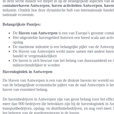
In deze sectie duiken we dieper in op de belangrijkste aspecten van 
containerhaven Antwerpen
,
haven activiteiten Antwerpen
,
have
industrie. Ontdek hoe deze dynamische hub van internationale handel f
nationale economie.
Belangrijkste Puntjes:
De
Haven van Antwerpen
is een van Europa’s grootste conta
Het uitgestrekte havengebied huisvest een breed scala aan acti
opslag
De maritieme industrie is een belangrijke pijler van de Antwe
De Haven van Antwerpen werkt nauw samen met andere havens 
handel te vergemakkelijken
De haven is zich bewust van het belang van duurzaamheid en i
milieuvriendelijker te worden
Havenlogistiek in Antwerpen
De Haven van Antwerpen is een van de drukste havens ter wereld en de
van de belangrijkste economische pijlers van de stad Antwerpen is he
haven van essentieel belang.
De havenbedrijven in Antwerpen zijn van groot belang voor het effici
meer dan 900 bedrijven die betrokken zijn bij de havenlogistiek in A
transportbedrijven, opslag- en distributiebedrijven, en nog veel meer.
het beheren van de goederenstroom in de haven.