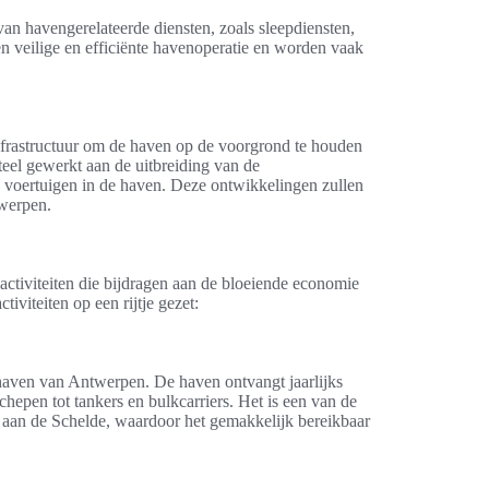
an havengerelateerde diensten, zoals sleepdiensten,
en veilige en efficiënte havenoperatie en worden vaak
nfrastructuur om de haven op de voorgrond te houden
el gewerkt aan de uitbreiding van de
 voertuigen in de haven. Deze ontwikkelingen zullen
twerpen.
ctiviteiten die bijdragen aan de bloeiende economie
iviteiten op een rijtje gezet:
e haven van Antwerpen. De haven ontvangt jaarlijks
hepen tot tankers en bulkcarriers. Het is een van de
g aan de Schelde, waardoor het gemakkelijk bereikbaar