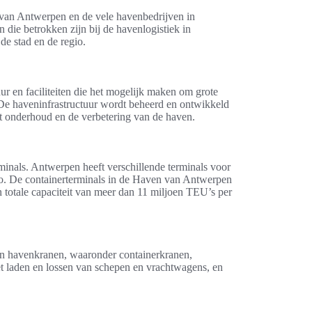
 van Antwerpen en de vele havenbedrijven in
 die betrokken zijn bij de havenlogistiek in
de stad en de regio.
 en faciliteiten die het mogelijk maken om grote
De haveninfrastructuur wordt beheerd en ontwikkeld
et onderhoud en de verbetering van de haven.
minals. Antwerpen heeft verschillende terminals voor
rgo. De containerterminals in de Haven van Antwerpen
n totale capaciteit van meer dan 11 miljoen TEU’s per
n havenkranen, waaronder containerkranen,
t laden en lossen van schepen en vrachtwagens, en