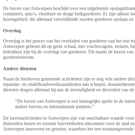
De haven van Antwerpen beschikt over een uitgebreide opslaginfrast
containers, auto’s, vloeibare en droge bulkgoederen. Er zijn talloze lo
havengebied, die allemaal verschillende soorten goederen opslaan en
Overslag
Overslag is het proces van het overladen van goederen van het ene tr
Antwerpen gebeurt dit op grote schaal, met vrachtwagens, treinen, b
betrokken zijn bij de overslag van goederen. Dit maakt de haven va
goederenstroom.
Andere diensten
Naast de hierboven genoemde activiteiten zijn er nog vele andere die
reparatie- en onderhoudswerkzaamheden aan schepen, douanediensten
diensten dragen allemaal bij aan de levendigheid en diversiteit van d
“De haven van Antwerpen is een belangrijke speler in de inte
andere havens en internationale partners.”
De havenactiviteiten in Antwerpen zijn van onschatbare waarde voor
duizenden banen en enorme hoeveelheden inkomsten voor de stad en h
Antwerpen innoveren en groeien, waardoor het een toonaangevende sp