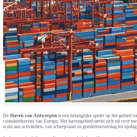
De
Haven van Antwerpen
is een belangrijke speler op het gebied v
containerhavens van Europa. Het havengebied strekt zich uit over me
scala aan activiteiten, van scheepvaart en goederenoverslag tot opslag