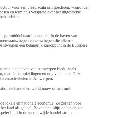
ructuur voor een breed scala aan goederen, waaronder
odsen en terminals verspreid over het uitgestrekte
 behandelen.
ansportmiddel naar het andere. In de haven van
innenvaartschepen en zeeschepen die allemaal
n Antwerpen een belangrijk knooppunt in de Europese
nsten die de haven van Antwerpen biedt, zoals
, maritieme opleidingen en nog veel meer. Deze
e havenactiviteiten in Antwerpen.
rnationale handel en werkt nauw samen met
 de lokale en nationale economie. Ze zorgen voor
et land als geheel. Bovendien blijft de haven van
eler blijft in de wereldwijde handelsstromen.