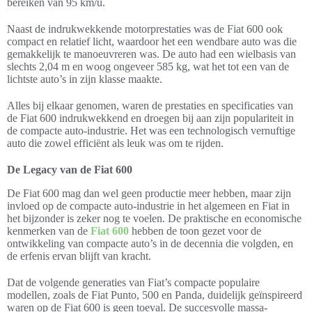
bereiken van 95 km/u.
Naast de indrukwekkende motorprestaties was de Fiat 600 ook
compact en relatief licht, waardoor het een wendbare auto was die
gemakkelijk te manoeuvreren was. De auto had een wielbasis van
slechts 2,04 m en woog ongeveer 585 kg, wat het tot een van de
lichtste auto’s in zijn klasse maakte.
Alles bij elkaar genomen, waren de prestaties en specificaties van
de Fiat 600 indrukwekkend en droegen bij aan zijn populariteit in
de compacte auto-industrie. Het was een technologisch vernuftige
auto die zowel efficiënt als leuk was om te rijden.
De Legacy van de Fiat 600
De Fiat 600 mag dan wel geen productie meer hebben, maar zijn
invloed op de compacte auto-industrie in het algemeen en Fiat in
het bijzonder is zeker nog te voelen. De praktische en economische
kenmerken van de
Fiat 600
hebben de toon gezet voor de
ontwikkeling van compacte auto’s in de decennia die volgden, en
de erfenis ervan blijft van kracht.
Dat de volgende generaties van Fiat’s compacte populaire
modellen, zoals de Fiat Punto, 500 en Panda, duidelijk geïnspireerd
waren op de Fiat 600 is geen toeval. De succesvolle massa-