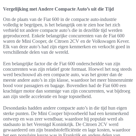
Vergelijking met Andere Compacte Auto’s uit die Tijd
Om de plaats van de Fiat 600 in de compacte auto-industrie
volledig te begrijpen, is het belangrijk om te zien hoe het zich
verhield tot andere compacte auto’s die in dezelfde tijd werden
geproduceerd. Enkele belangrijke concurrenten van de Fiat 600
waren de Mini Cooper, de Citroen 2CV en de Volkswagen Kever.
Elk van deze auto’s had zijn eigen kenmerken en verkocht goed in
verschillende delen van de wereld.
Een belangrijke factor die de Fiat 600 onderscheidde van zijn
concurrenten was zijn relatief grote formaat. Hoewel het nog steeds
werd beschouwd als een compacte auto, was het groter dan de
meeste andere auto’s in zijn klasse, waardoor het meer binnenruimte
bood voor passagiers en bagage. Bovendien had de Fiat 600 een
krachtiger motor dan sommige van zijn concurrenten, wat bijdroeg
aan zijn snelle acceleratie en hoge topsnelheid.
Desondanks hadden andere compacte auto’s in die tijd hun eigen
sterke punten. De Mini Cooper bijvoorbeeld had een kenmerkend
ontwerp en was zeer wendbaar, waardoor hij populair werd als
stadsauto in het Verenigd Koninkrijk. De Citroen 2CV werd
gewaardeerd om zijn brandstofefficiëntie en lage kosten, waardoor
het een populaire keuze was in Frankrijk en andere delen van