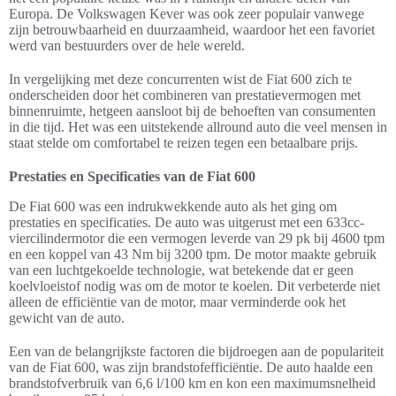
Europa. De Volkswagen Kever was ook zeer populair vanwege
zijn betrouwbaarheid en duurzaamheid, waardoor het een favoriet
werd van bestuurders over de hele wereld.
In vergelijking met deze concurrenten wist de Fiat 600 zich te
onderscheiden door het combineren van prestatievermogen met
binnenruimte, hetgeen aansloot bij de behoeften van consumenten
in die tijd. Het was een uitstekende allround auto die veel mensen in
staat stelde om comfortabel te reizen tegen een betaalbare prijs.
Prestaties en Specificaties van de Fiat 600
De Fiat 600 was een indrukwekkende auto als het ging om
prestaties en specificaties. De auto was uitgerust met een 633cc-
viercilindermotor die een vermogen leverde van 29 pk bij 4600 tpm
en een koppel van 43 Nm bij 3200 tpm. De motor maakte gebruik
van een luchtgekoelde technologie, wat betekende dat er geen
koelvloeistof nodig was om de motor te koelen. Dit verbeterde niet
alleen de efficiëntie van de motor, maar verminderde ook het
gewicht van de auto.
Een van de belangrijkste factoren die bijdroegen aan de populariteit
van de Fiat 600, was zijn brandstofefficiëntie. De auto haalde een
brandstofverbruik van 6,6 l/100 km en kon een maximumsnelheid