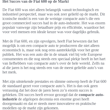
Het Succes van de Fiat 600 op de Markt
De Fiat 600 was niet alleen belangrijk vanuit technologisch en
industrieel perspectief, maar was ook zeer geliefd op de markt. Dit
iconische model is een van de weinige compacte auto’s die een
groot commercieel succes had in de auto-industrie. Het was enorm
populair vanwege zijn betaalbare prijs en efficiëntie, waardoor het
voor veel mensen een ideale keuze was voor dagelijks gebruik.
Met de Fiat 600, en zijn opvolgers, heeft Fiat bewezen dat het
mogelijk is om een compacte auto te produceren die niet alleen
economisch is, maar ook nog eens aantrekkelijk voor het grote
publiek. Het was een auto die in de smaak viel bij vele Europese
consumenten en die nog steeds een speciaal plekje heeft in het hart
van liefhebbers van compacte auto’s over de hele wereld. Zelfs na
al die jaren is het nog steeds een van de meest geliefde auto’s van
het merk.
Met zijn uitstekende prestaties en slimme ontwerp heeft de Fiat 600
de standaard gezet voor compacte auto’s. Het is dan ook geen
verrassing dat het door de jaren heen zo’n enorm succes is
gebleken. Dit succes heeft ervoor gezorgd dat de
compacte auto-
industrie
de afgelopen decennia een enorme groei heeft
doorgemaakt en dat er steeds meer innovatieve en praktische
modellen op de markt zijn gekomen.