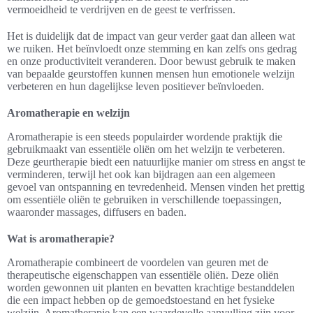
vermoeidheid te verdrijven en de geest te verfrissen.
Het is duidelijk dat de impact van geur verder gaat dan alleen wat
we ruiken. Het beïnvloedt onze stemming en kan zelfs ons gedrag
en onze productiviteit veranderen. Door bewust gebruik te maken
van bepaalde geurstoffen kunnen mensen hun emotionele welzijn
verbeteren en hun dagelijkse leven positiever beïnvloeden.
Aromatherapie en welzijn
Aromatherapie is een steeds populairder wordende praktijk die
gebruikmaakt van essentiële oliën om het welzijn te verbeteren.
Deze geurtherapie biedt een natuurlijke manier om stress en angst te
verminderen, terwijl het ook kan bijdragen aan een algemeen
gevoel van ontspanning en tevredenheid. Mensen vinden het prettig
om essentiële oliën te gebruiken in verschillende toepassingen,
waaronder massages, diffusers en baden.
Wat is aromatherapie?
Aromatherapie combineert de voordelen van geuren met de
therapeutische eigenschappen van essentiële oliën. Deze oliën
worden gewonnen uit planten en bevatten krachtige bestanddelen
die een impact hebben op de gemoedstoestand en het fysieke
welzijn. Aromatherapie kan een waardevolle aanvulling zijn voor