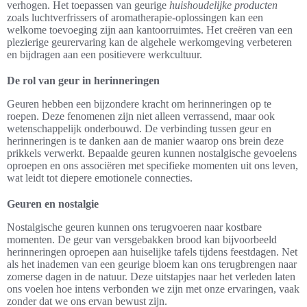
verhogen. Het toepassen van geurige
huishoudelijke producten
zoals luchtverfrissers of aromatherapie-oplossingen kan een
welkome toevoeging zijn aan kantoorruimtes. Het creëren van een
plezierige geurervaring kan de algehele werkomgeving verbeteren
en bijdragen aan een positievere werkcultuur.
De rol van geur in herinneringen
Geuren hebben een bijzondere kracht om herinneringen op te
roepen. Deze fenomenen zijn niet alleen verrassend, maar ook
wetenschappelijk onderbouwd. De verbinding tussen geur en
herinneringen is te danken aan de manier waarop ons brein deze
prikkels verwerkt. Bepaalde geuren kunnen nostalgische gevoelens
oproepen en ons associëren met specifieke momenten uit ons leven,
wat leidt tot diepere emotionele connecties.
Geuren en nostalgie
Nostalgische geuren kunnen ons terugvoeren naar kostbare
momenten. De geur van versgebakken brood kan bijvoorbeeld
herinneringen oproepen aan huiselijke tafels tijdens feestdagen. Net
als het inademen van een geurige bloem kan ons terugbrengen naar
zomerse dagen in de natuur. Deze uitstapjes naar het verleden laten
ons voelen hoe intens verbonden we zijn met onze ervaringen, vaak
zonder dat we ons ervan bewust zijn.