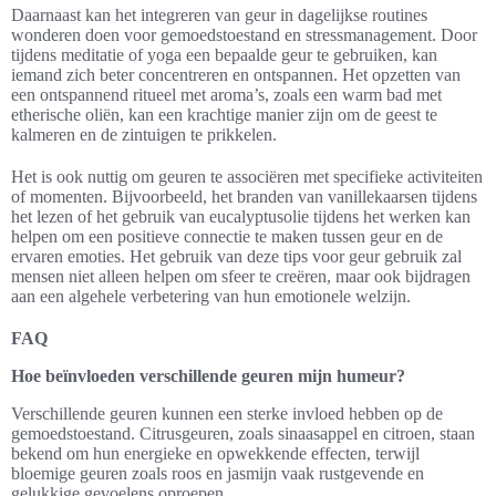
Daarnaast kan het integreren van geur in dagelijkse routines
wonderen doen voor gemoedstoestand en stressmanagement. Door
tijdens meditatie of yoga een bepaalde geur te gebruiken, kan
iemand zich beter concentreren en ontspannen. Het opzetten van
een ontspannend ritueel met aroma’s, zoals een warm bad met
etherische oliën, kan een krachtige manier zijn om de geest te
kalmeren en de zintuigen te prikkelen.
Het is ook nuttig om geuren te associëren met specifieke activiteiten
of momenten. Bijvoorbeeld, het branden van vanillekaarsen tijdens
het lezen of het gebruik van eucalyptusolie tijdens het werken kan
helpen om een positieve connectie te maken tussen geur en de
ervaren emoties. Het gebruik van deze tips voor geur gebruik zal
mensen niet alleen helpen om sfeer te creëren, maar ook bijdragen
aan een algehele verbetering van hun emotionele welzijn.
FAQ
Hoe beïnvloeden verschillende geuren mijn humeur?
Verschillende geuren kunnen een sterke invloed hebben op de
gemoedstoestand. Citrusgeuren, zoals sinaasappel en citroen, staan
bekend om hun energieke en opwekkende effecten, terwijl
bloemige geuren zoals roos en jasmijn vaak rustgevende en
gelukkige gevoelens oproepen.