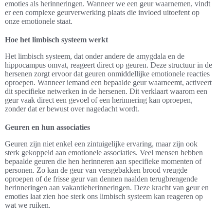
emoties als herinneringen. Wanneer we een geur waarnemen, vindt
er een complexe geurverwerking plaats die invloed uitoefent op
onze emotionele staat.
Hoe het limbisch systeem werkt
Het limbisch systeem, dat onder andere de amygdala en de
hippocampus omvat, reageert direct op geuren. Deze structuur in de
hersenen zorgt ervoor dat geuren onmiddellijke emotionele reacties
oproepen. Wanneer iemand een bepaalde geur waarneemt, activeert
dit specifieke netwerken in de hersenen. Dit verklaart waarom een
geur vaak direct een gevoel of een herinnering kan oproepen,
zonder dat er bewust over nagedacht wordt.
Geuren en hun associaties
Geuren zijn niet enkel een zintuigelijke ervaring, maar zijn ook
sterk gekoppeld aan emotionele associaties. Veel mensen hebben
bepaalde geuren die hen herinneren aan specifieke momenten of
personen. Zo kan de geur van versgebakken brood vreugde
oproepen of de frisse geur van dennen naalden terugbrengende
herinneringen aan vakantieherinneringen. Deze kracht van geur en
emoties laat zien hoe sterk ons limbisch systeem kan reageren op
wat we ruiken.