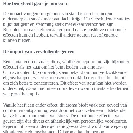
Hoe beïnvloedt geur je humeur?
De impact van geur op gemoedstoestand is een fascinerend
onderwerp dat steeds meer aandacht krijgt. Uit verschillende studies
blijkt dat geur en stemming sterk met elkaar verbonden zijn.
Bepaalde aroma’s hebben aangetoond dat ze positieve emotionele
effecten kunnen hebben, terwijl andere geuren rust of energie
kunnen bieden.
De impact van verschillende geuren
Een aantal geuren, zoals citrus, vanille en pepermunt, zijn bijzonder
effectief als het gaat om het beïnvloeden van emoties.
Citrusvruchten, bijvoorbeeld, staan bekend om hun verkwikkende
eigenschappen, wat veel mensen een opkikker geeft en hen helpt
om zich beter te concentreren. Dit effect van geur kan niet worden
onderschat, vooral niet in een druk leven waarin mentale helderheid
van groot belang is.
Vanille heeft een ander effect; dit aroma biedt vaak een gevoel van
comfort en ontspanning, waardoor het voor velen een uitstekende
keuze is voor momenten van stress. De emotionele effecten van
geuren zijn dus divers en afhankelijk van persoonlijke voorkeuren.
Pepermunt is een andere geur die gewaardeerd wordt vanwege zijn
stimulerende eigenschappen. Dit aroma kan helpen om