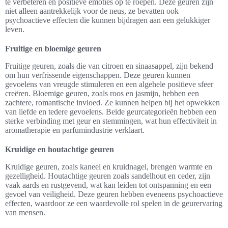
te verbeteren en positieve emoties op te roepen. Deze geuren zijn
niet alleen aantrekkelijk voor de neus, ze bevatten ook
psychoactieve effecten die kunnen bijdragen aan een gelukkiger
leven.
Fruitige en bloemige geuren
Fruitige geuren, zoals die van citroen en sinaasappel, zijn bekend
om hun verfrissende eigenschappen. Deze geuren kunnen
gevoelens van vreugde stimuleren en een algehele positieve sfeer
creëren. Bloemige geuren, zoals roos en jasmijn, hebben een
zachtere, romantische invloed. Ze kunnen helpen bij het opwekken
van liefde en tedere gevoelens. Beide geurcategorieën hebben een
sterke verbinding met geur en stemmingen, wat hun effectiviteit in
aromatherapie en parfumindustrie verklaart.
Kruidige en houtachtige geuren
Kruidige geuren, zoals kaneel en kruidnagel, brengen warmte en
gezelligheid. Houtachtige geuren zoals sandelhout en ceder, zijn
vaak aards en rustgevend, wat kan leiden tot ontspanning en een
gevoel van veiligheid. Deze geuren hebben eveneens psychoactieve
effecten, waardoor ze een waardevolle rol spelen in de geurervaring
van mensen.