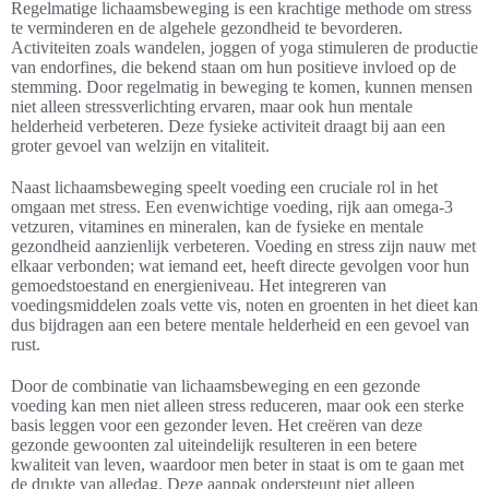
Regelmatige lichaamsbeweging is een krachtige methode om stress
te verminderen en de algehele gezondheid te bevorderen.
Activiteiten zoals wandelen, joggen of yoga stimuleren de productie
van endorfines, die bekend staan om hun positieve invloed op de
stemming. Door regelmatig in beweging te komen, kunnen mensen
niet alleen stressverlichting ervaren, maar ook hun mentale
helderheid verbeteren. Deze fysieke activiteit draagt bij aan een
groter gevoel van welzijn en vitaliteit.
Naast lichaamsbeweging speelt voeding een cruciale rol in het
omgaan met stress. Een evenwichtige voeding, rijk aan omega-3
vetzuren, vitamines en mineralen, kan de fysieke en mentale
gezondheid aanzienlijk verbeteren. Voeding en stress zijn nauw met
elkaar verbonden; wat iemand eet, heeft directe gevolgen voor hun
gemoedstoestand en energieniveau. Het integreren van
voedingsmiddelen zoals vette vis, noten en groenten in het dieet kan
dus bijdragen aan een betere mentale helderheid en een gevoel van
rust.
Door de combinatie van lichaamsbeweging en een gezonde
voeding kan men niet alleen stress reduceren, maar ook een sterke
basis leggen voor een gezonder leven. Het creëren van deze
gezonde gewoonten zal uiteindelijk resulteren in een betere
kwaliteit van leven, waardoor men beter in staat is om te gaan met
de drukte van alledag. Deze aanpak ondersteunt niet alleen