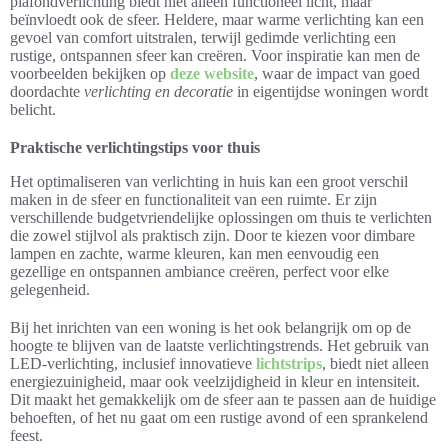
plafondverlichting biedt niet alleen functioneel licht, maar
beïnvloedt ook de sfeer. Heldere, maar warme verlichting kan een
gevoel van comfort uitstralen, terwijl gedimde verlichting een
rustige, ontspannen sfeer kan creëren. Voor inspiratie kan men de
voorbeelden bekijken op
deze website
, waar de impact van goed
doordachte
verlichting en decoratie
in eigentijdse woningen wordt
belicht.
Praktische verlichtingstips voor thuis
Het optimaliseren van verlichting in huis kan een groot verschil
maken in de sfeer en functionaliteit van een ruimte. Er zijn
verschillende budgetvriendelijke oplossingen om thuis te verlichten
die zowel stijlvol als praktisch zijn. Door te kiezen voor dimbare
lampen en zachte, warme kleuren, kan men eenvoudig een
gezellige en ontspannen ambiance creëren, perfect voor elke
gelegenheid.
Bij het inrichten van een woning is het ook belangrijk om op de
hoogte te blijven van de laatste verlichtingstrends. Het gebruik van
LED-verlichting, inclusief innovatieve
lichtstrips
, biedt niet alleen
energiezuinigheid, maar ook veelzijdigheid in kleur en intensiteit.
Dit maakt het gemakkelijk om de sfeer aan te passen aan de huidige
behoeften, of het nu gaat om een rustige avond of een sprankelend
feest.