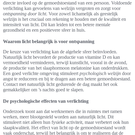
directe invloed op de gemoedstoestand van een persoon. Voldoende
verlichting kan gevoelens van welzijn vergroten en zorgt voor
ontspanning door licht
. Voor zowel lichamelijk als geestelijk
welzijn is het cruciaal om rekening te houden met de kwaliteit en
intensiteit van licht. Dit kan leiden tot een betere mentale
gezondheid en een positievere sfeer in huis.
Waarom licht belangrijk is voor ontspanning
De keuze van verlichting kan de algehele sfeer beïnvloeden.
Natuurlijk licht bevordert de productie van vitamine D en kan
vermoeidheid verminderen, terwijl kunstlicht, vooral in de avond,
de productie van het slaaphormoon melatonine kan onderdrukken.
Een goed verlichte omgeving stimuleert
psychologisch welzijn
door
angst te reduceren en bij te dragen aan een betere gemoedstoestand.
Contact met natuurlijk licht gedurende de dag maakt het ook
gemakkelijker om ’s nachts goed te slapen.
De psychologische effecten van verlichting
Onderzoek toont aan dat werknemers die in ruimtes met ramen
werken, meer blootgesteld worden aan natuurlijk licht. Dit
stimuleert niet alleen hun fysieke activiteit, maar verbetert ook hun
slaapkwaliteit. Het effect van licht op de gemoedstoestand wordt
vaak onderschat, terwijl het belangrijk is om te realiseren dat de