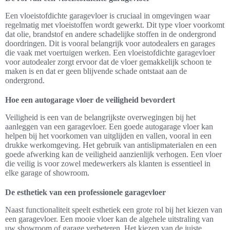
Een vloeistofdichte garagevloer is cruciaal in omgevingen waar
regelmatig met vloeistoffen wordt gewerkt. Dit type vloer voorkomt
dat olie, brandstof en andere schadelijke stoffen in de ondergrond
doordringen. Dit is vooral belangrijk voor autodealers en garages
die vaak met voertuigen werken. Een vloeistofdichte garagevloer
voor autodealer zorgt ervoor dat de vloer gemakkelijk schoon te
maken is en dat er geen blijvende schade ontstaat aan de
ondergrond.
Hoe een autogarage vloer de veiligheid bevordert
Veiligheid is een van de belangrijkste overwegingen bij het
aanleggen van een garagevloer. Een goede autogarage vloer kan
helpen bij het voorkomen van uitglijden en vallen, vooral in een
drukke werkomgeving. Het gebruik van antislipmaterialen en een
goede afwerking kan de veiligheid aanzienlijk verhogen. Een vloer
die veilig is voor zowel medewerkers als klanten is essentieel in
elke garage of showroom.
De esthetiek van een professionele garagevloer
Naast functionaliteit speelt esthetiek een grote rol bij het kiezen van
een garagevloer. Een mooie vloer kan de algehele uitstraling van
uw showroom of garage verbeteren. Het kiezen van de juiste