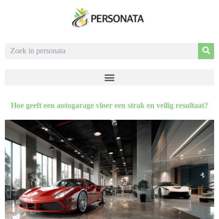
Hoe geeft een autogarage vloer een strak en veilig resultaat?