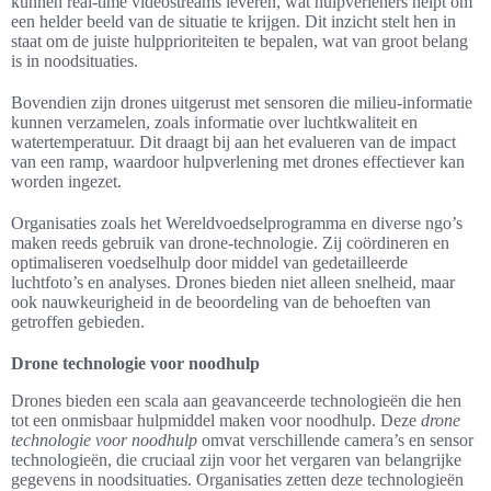
kunnen real-time videostreams leveren, wat hulpverleners helpt om
een helder beeld van de situatie te krijgen. Dit inzicht stelt hen in
staat om de juiste hulpprioriteiten te bepalen, wat van groot belang
is in noodsituaties.
Bovendien zijn drones uitgerust met sensoren die milieu-informatie
kunnen verzamelen, zoals informatie over luchtkwaliteit en
watertemperatuur. Dit draagt bij aan het evalueren van de impact
van een ramp, waardoor hulpverlening met drones effectiever kan
worden ingezet.
Organisaties zoals het Wereldvoedselprogramma en diverse ngo’s
maken reeds gebruik van drone-technologie. Zij coördineren en
optimaliseren voedselhulp door middel van gedetailleerde
luchtfoto’s en analyses. Drones bieden niet alleen snelheid, maar
ook nauwkeurigheid in de beoordeling van de behoeften van
getroffen gebieden.
Drone technologie voor noodhulp
Drones bieden een scala aan geavanceerde technologieën die hen
tot een onmisbaar hulpmiddel maken voor noodhulp. Deze
drone
technologie voor noodhulp
omvat verschillende camera’s en sensor
technologieën, die cruciaal zijn voor het vergaren van belangrijke
gegevens in noodsituaties. Organisaties zetten deze technologieën