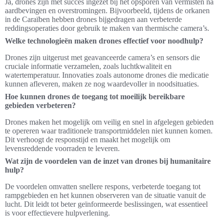
Ja, drones zijn met succes ingezet bij het opsporen van vermisten na
aardbevingen en overstromingen. Bijvoorbeeld, tijdens de orkanen
in de Caraïben hebben drones bijgedragen aan verbeterde
reddingsoperaties door gebruik te maken van thermische camera’s.
Welke technologieën maken drones effectief voor noodhulp?
Drones zijn uitgerust met geavanceerde camera’s en sensors die
cruciale informatie verzamelen, zoals luchtkwaliteit en
watertemperatuur. Innovaties zoals autonome drones die medicatie
kunnen afleveren, maken ze nog waardevoller in noodsituaties.
Hoe kunnen drones de toegang tot moeilijk bereikbare
gebieden verbeteren?
Drones maken het mogelijk om veilig en snel in afgelegen gebieden
te opereren waar traditionele transportmiddelen niet kunnen komen.
Dit verhoogt de responstijd en maakt het mogelijk om
levensreddende voorraden te leveren.
Wat zijn de voordelen van de inzet van drones bij humanitaire
hulp?
De voordelen omvatten snellere respons, verbeterde toegang tot
rampgebieden en het kunnen observeren van de situatie vanuit de
lucht. Dit leidt tot beter geïnformeerde beslissingen, wat essentieel
is voor effectievere hulpverlening.