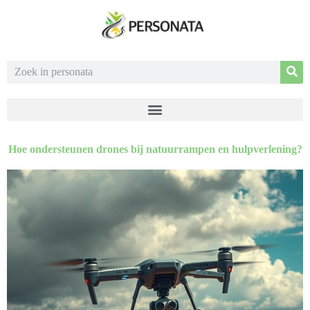
Hoe ondersteunen drones bij natuurrampen en hulpverlening?