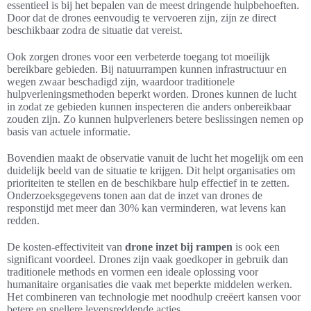
essentieel is bij het bepalen van de meest dringende hulpbehoeften.
Door dat de drones eenvoudig te vervoeren zijn, zijn ze direct
beschikbaar zodra de situatie dat vereist.
Ook zorgen drones voor een verbeterde toegang tot moeilijk
bereikbare gebieden. Bij natuurrampen kunnen infrastructuur en
wegen zwaar beschadigd zijn, waardoor traditionele
hulpverleningsmethoden beperkt worden. Drones kunnen de lucht
in zodat ze gebieden kunnen inspecteren die anders onbereikbaar
zouden zijn. Zo kunnen hulpverleners betere beslissingen nemen op
basis van actuele informatie.
Bovendien maakt de observatie vanuit de lucht het mogelijk om een
duidelijk beeld van de situatie te krijgen. Dit helpt organisaties om
prioriteiten te stellen en de beschikbare hulp effectief in te zetten.
Onderzoeksgegevens tonen aan dat de inzet van drones de
responstijd met meer dan 30% kan verminderen, wat levens kan
redden.
De kosten-effectiviteit van
drone inzet bij rampen
is ook een
significant voordeel. Drones zijn vaak goedkoper in gebruik dan
traditionele methods en vormen een ideale oplossing voor
humanitaire organisaties die vaak met beperkte middelen werken.
Het combineren van technologie met noodhulp creëert kansen voor
betere en snellere levensreddende acties.