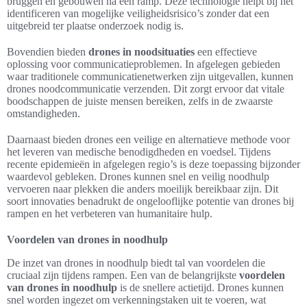
bruggen en gebouwen na een ramp. Deze technologie helpt bij het
identificeren van mogelijke veiligheidsrisico’s zonder dat een
uitgebreid ter plaatse onderzoek nodig is.
Bovendien bieden
drones in noodsituaties
een effectieve
oplossing voor communicatieproblemen. In afgelegen gebieden
waar traditionele communicatienetwerken zijn uitgevallen, kunnen
drones noodcommunicatie verzenden. Dit zorgt ervoor dat vitale
boodschappen de juiste mensen bereiken, zelfs in de zwaarste
omstandigheden.
Daarnaast bieden drones een veilige en alternatieve methode voor
het leveren van medische benodigdheden en voedsel. Tijdens
recente epidemieën in afgelegen regio’s is deze toepassing bijzonder
waardevol gebleken. Drones kunnen snel en veilig noodhulp
vervoeren naar plekken die anders moeilijk bereikbaar zijn. Dit
soort innovaties benadrukt de ongelooflijke potentie van drones bij
rampen en het verbeteren van humanitaire hulp.
Voordelen van drones in noodhulp
De inzet van drones in noodhulp biedt tal van voordelen die
cruciaal zijn tijdens rampen. Een van de belangrijkste
voordelen
van drones in noodhulp
is de snellere actietijd. Drones kunnen
snel worden ingezet om verkenningstaken uit te voeren, wat