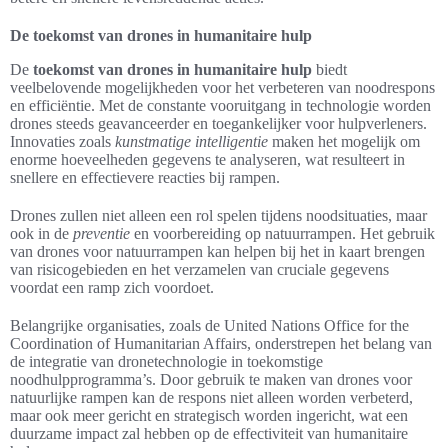
De toekomst van drones in humanitaire hulp
De
toekomst van drones in humanitaire hulp
biedt
veelbelovende mogelijkheden voor het verbeteren van noodrespons
en efficiëntie. Met de constante vooruitgang in technologie worden
drones steeds geavanceerder en toegankelijker voor hulpverleners.
Innovaties zoals
kunstmatige intelligentie
maken het mogelijk om
enorme hoeveelheden gegevens te analyseren, wat resulteert in
snellere en effectievere reacties bij rampen.
Drones zullen niet alleen een rol spelen tijdens noodsituaties, maar
ook in de
preventie
en voorbereiding op natuurrampen. Het gebruik
van drones voor natuurrampen kan helpen bij het in kaart brengen
van risicogebieden en het verzamelen van cruciale gegevens
voordat een ramp zich voordoet.
Belangrijke organisaties, zoals de United Nations Office for the
Coordination of Humanitarian Affairs, onderstrepen het belang van
de integratie van dronetechnologie in toekomstige
noodhulpprogramma’s. Door gebruik te maken van drones voor
natuurlijke rampen kan de respons niet alleen worden verbeterd,
maar ook meer gericht en strategisch worden ingericht, wat een
duurzame impact zal hebben op de effectiviteit van humanitaire