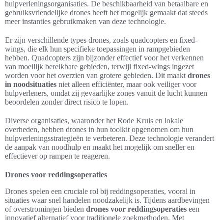
hulpverleningsorganisaties. De beschikbaarheid van betaalbare en
gebruiksvriendelijke drones heeft het mogelijk gemaakt dat steeds
meer instanties gebruikmaken van deze technologie.
Er zijn verschillende types drones, zoals quadcopters en fixed-
wings, die elk hun specifieke toepassingen in rampgebieden
hebben. Quadcopters zijn bijzonder effectief voor het verkennen
van moeilijk bereikbare gebieden, terwijl fixed-wings ingezet
worden voor het overzien van grotere gebieden. Dit maakt
drones
in noodsituaties
niet alleen efficiënter, maar ook veiliger voor
hulpverleners, omdat zij gevaarlijke zones vanuit de lucht kunnen
beoordelen zonder direct risico te lopen.
Diverse organisaties, waaronder het Rode Kruis en lokale
overheden, hebben drones in hun toolkit opgenomen om hun
hulpverleningsstrategieën te verbeteren. Deze technologie verandert
de aanpak van noodhulp en maakt het mogelijk om sneller en
effectiever op rampen te reageren.
Drones voor reddingsoperaties
Drones spelen een cruciale rol bij reddingsoperaties, vooral in
situaties waar snel handelen noodzakelijk is. Tijdens aardbevingen
of overstromingen bieden
drones voor reddingsoperaties
een
innovatief alternatief voor traditionele zoekmethoden. Met