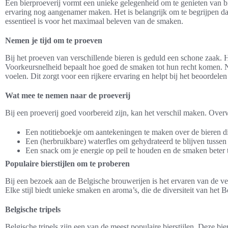
Een bierproeverij vormt een unieke gelegenheid om te genieten van bi
ervaring nog aangenamer maken. Het is belangrijk om te begrijpen dat
essentieel is voor het maximaal beleven van de smaken.
Nemen je tijd om te proeven
Bij het proeven van verschillende bieren is geduld een schone zaak. Het
Voorkeursnelheid bepaalt hoe goed de smaken tot hun recht komen. Nee
voelen. Dit zorgt voor een rijkere ervaring en helpt bij het beoordelen
Wat mee te nemen naar de proeverij
Bij een proeverij goed voorbereid zijn, kan het verschil maken. Ove
Een notitieboekje om aantekeningen te maken over de bieren die
Een (herbruikbare) waterfles om gehydrateerd te blijven tussen 
Een snack om je energie op peil te houden en de smaken beter
Populaire bierstijlen om te proberen
Bij een bezoek aan de Belgische brouwerijen is het ervaren van de ve
Elke stijl biedt unieke smaken en aroma’s, die de diversiteit van het
Belgische tripels
Belgische tripels zijn een van de meest populaire bierstijlen. Deze b