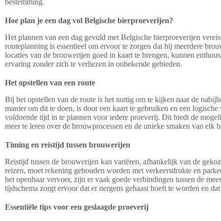
bestemming.
Hoe plan je een dag vol Belgische bierproeverijen?
Het plannen van een dag gevuld met Belgische bierproeverijen vereis
routeplanning is essentieel om ervoor te zorgen dat hij meerdere bro
locaties van de brouwerijen goed in kaart te brengen, kunnen enthous
ervaring zonder zich te verliezen in onbekende gebieden.
Het opstellen van een route
Bij het opstellen van de route is het nuttig om te kijken naar de nabi
manier om dit te doen, is door een kaart te gebruiken en een logische 
voldoende tijd in te plannen voor iedere proeverij. Dit biedt de moge
meer te leren over de brouwprocessen en de unieke smaken van elk bi
Timing en reistijd tussen brouwerijen
Reistijd tussen de brouwerijen kan variëren, afhankelijk van de gek
reizen, moet rekening gehouden worden met verkeersdrukte en parkee
het openbaar vervoer, zijn er vaak goede verbindingen tussen de mee
tijdschema zorgt ervoor dat er nergens gehaast hoeft te worden en dat
Essentiële tips voor een geslaagde proeverij