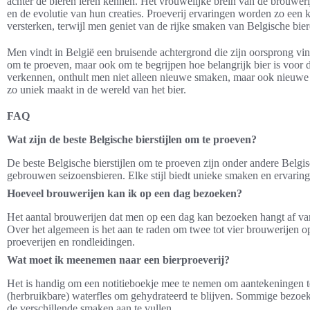
achter de bieren leren kennen. Het vrouwelijke brein van de brouweri
en de evolutie van hun creaties. Proeverij ervaringen worden zo een 
versterken, terwijl men geniet van de rijke smaken van Belgische bier
Men vindt in België een bruisende achtergrond die zijn oorsprong vind
om te proeven, maar ook om te begrijpen hoe belangrijk bier is voor de
verkennen, onthult men niet alleen nieuwe smaken, maar ook nieuwe
zo uniek maakt in de wereld van het bier.
FAQ
Wat zijn de beste Belgische bierstijlen om te proeven?
De beste Belgische bierstijlen om te proeven zijn onder andere Belgis
gebrouwen seizoensbieren. Elke stijl biedt unieke smaken en ervaring,
Hoeveel brouwerijen kan ik op een dag bezoeken?
Het aantal brouwerijen dat men op een dag kan bezoeken hangt af van
Over het algemeen is het aan te raden om twee tot vier brouwerijen 
proeverijen en rondleidingen.
Wat moet ik meenemen naar een bierproeverij?
Het is handig om een notitieboekje mee te nemen om aantekeningen t
(herbruikbare) waterfles om gehydrateerd te blijven. Sommige bezo
de verschillende smaken aan te vullen.