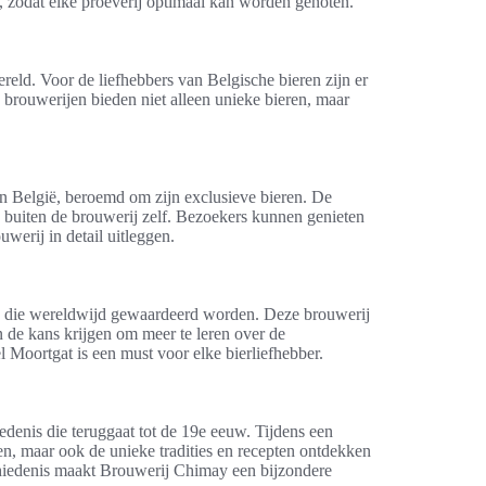
es, zodat elke proeverij optimaal kan worden genoten.
eld. Voor de liefhebbers van Belgische bieren zijn er
brouwerijen bieden niet alleen unieke bieren, maar
n België, beroemd om zijn exclusieve bieren. De
n buiten de brouwerij zelf. Bezoekers kunnen genieten
werij in detail uitleggen.
en die wereldwijd gewaardeerd worden. Deze brouwerij
n de kans krijgen om meer te leren over de
 Moortgat is een must voor elke bierliefhebber.
edenis die teruggaat tot de 19e eeuw. Tijdens een
en, maar ook de unieke tradities en recepten ontdekken
chiedenis maakt Brouwerij Chimay een bijzondere