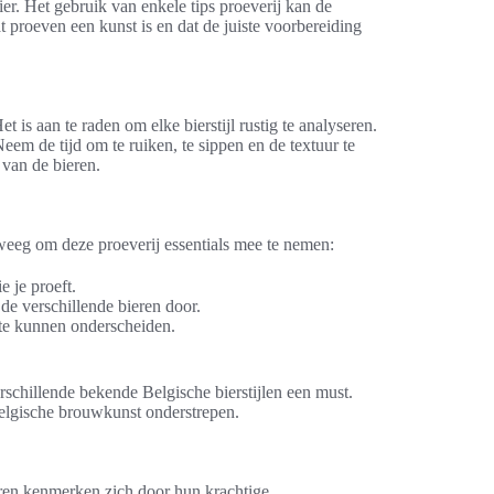
er. Het gebruik van enkele tips proeverij kan de
 proeven een kunst is en dat de juiste voorbereiding
 is aan te raden om elke bierstijl rustig te analyseren.
m de tijd om te ruiken, te sippen en de textuur te
 van de bieren.
rweeg om deze proeverij essentials mee te nemen:
 je proeft.
de verschillende bieren door.
 te kunnen onderscheiden.
rschillende bekende Belgische bierstijlen een must.
 Belgische brouwkunst onderstrepen.
ieren kenmerken zich door hun krachtige