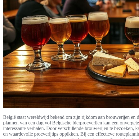
België staat wereldwijd bekend om zijn rijkdom aan brouwerijen en de 
plannen van een dag vol Belgische bierproeverijen kan een onvergetel
interessante verhalen. Door verschillende brouwerijen te bezoeken, k
en waardevolle proeverijtips oppikken. Bij een effectieve routeplanni