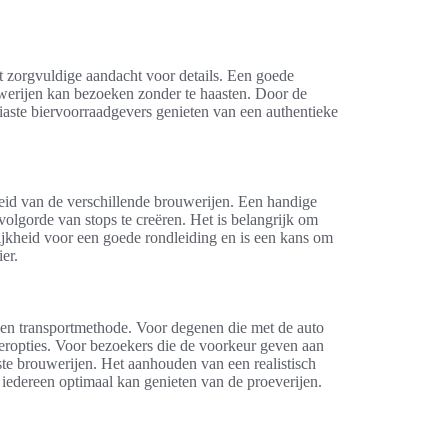
t zorgvuldige aandacht voor details. Een goede
uwerijen kan bezoeken zonder te haasten. Door de
iaste biervoorraadgevers genieten van een authentieke
jheid van de verschillende brouwerijen. Een handige
volgorde van stops te creëren. Het is belangrijk om
lijkheid voor een goede rondleiding en is een kans om
er.
ozen transportmethode. Voor degenen die met de auto
ropties. Voor bezoekers die de voorkeur geven aan
ste brouwerijen. Het aanhouden van een realistisch
 iedereen optimaal kan genieten van de proeverijen.