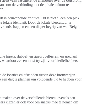
j deelt vaak fascinerende anekdotes over de oorsprong
kans om de verbinding met de lokale cultuur te
en.
t in eeuwenoude tradities. Dit is niet alleen een plek
 lokale identiteit. Door de lokale biercultuur te
 vriendschappen en een dieper begrip van wat België
che tripels, dubbel- en quadrupelbieren, en speciaal
 waardoor ze een must-try zijn voor bierliefhebbers.
 de locaties en afstanden tussen deze brouwerijen.
op een dag te plannen om voldoende tijd te hebben voor
e maken over de verschillende bieren, evenals een
ekers kiezen er ook voor om snacks mee te nemen om