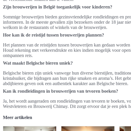
Zijn brouwerijen in België toegankelijk voor kinderen?
Sommige brouwerijen bieden gezinsvriendelijke rondleidingen en proe
informeren. In de meeste gevallen zijn bezoekers onder de 18 jaar niet
welkom in de restaurants of winkels van de brouwerijen.
Hoe kan ik de reistijd tussen brouwerijen plannen?
Het plannen van de reistijden tussen brouwerijen kan gedaan worde
Houd rekening met verkeersdrukte en kies indien mogelijk voor open
ontspannen reis.
Wat maakt Belgische bieren uniek?
Belgische bieren zijn uniek vanwege hun diverse bierstijlen, traditio
kristalsuiker, die bijdragen aan hun rijke smaken en aroma’s. Het geb
abdijbieren geven ook een authentiek karakter aan Belgische bieren.
Kan ik rondleidingen in brouwerijen van tevoren boeken?
Ja, het wordt aangeraden om rondleidingen van tevoren te boeken, vo
Westvleteren en Brouwerij Chimay. Dit zorgt ervoor dat je een plek he
Meer artikelen