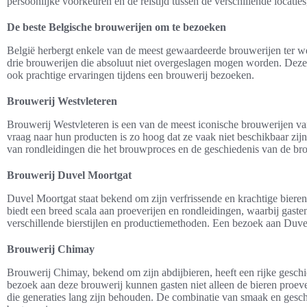
persoonlijke voorkeuren en de reistijd tussen de verschillende locati
De beste Belgische brouwerijen om te bezoeken
België herbergt enkele van de meest gewaardeerde brouwerijen ter wer
drie brouwerijen die absoluut niet overgeslagen mogen worden. Deze 
ook prachtige ervaringen tijdens een brouwerij bezoeken.
Brouwerij Westvleteren
Brouwerij Westvleteren is een van de meest iconische brouwerijen va
vraag naar hun producten is zo hoog dat ze vaak niet beschikbaar zij
van rondleidingen die het brouwproces en de geschiedenis van de brou
Brouwerij Duvel Moortgat
Duvel Moortgat staat bekend om zijn verfrissende en krachtige bier
biedt een breed scala aan proeverijen en rondleidingen, waarbij gaste
verschillende bierstijlen en productiemethoden. Een bezoek aan Duvel
Brouwerij Chimay
Brouwerij Chimay, bekend om zijn abdijbieren, heeft een rijke geschi
bezoek aan deze brouwerij kunnen gasten niet alleen de bieren proev
die generaties lang zijn behouden. De combinatie van smaak en ges