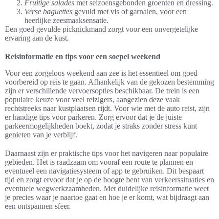
Fruitige salades
met seizoensgebonden groenten en dressing.
Verse baguettes
gevuld met vis of garnalen, voor een
heerlijke zeesmaaksensatie.
Een goed gevulde picknickmand zorgt voor een onvergetelijke
ervaring aan de kust.
Reisinformatie en tips voor een soepel weekend
Voor een zorgeloos weekend aan zee is het essentieel om goed
voorbereid op reis te gaan. Afhankelijk van de gekozen bestemming
zijn er verschillende vervoersopties beschikbaar. De trein is een
populaire keuze voor veel reizigers, aangezien deze vaak
rechtstreeks naar kustplaatsen rijdt. Voor wie met de auto reist, zijn
er handige tips voor parkeren. Zorg ervoor dat je de juiste
parkeermogelijkheden boekt, zodat je straks zonder stress kunt
genieten van je verblijf.
Daarnaast zijn er praktische tips voor het navigeren naar populaire
gebieden. Het is raadzaam om vooraf een route te plannen en
eventueel een navigatiesysteem of app te gebruiken. Dit bespaart
tijd en zorgt ervoor dat je op de hoogte bent van verkeerssituaties en
eventuele wegwerkzaamheden. Met duidelijke reisinformatie weet
je precies waar je naartoe gaat en hoe je er komt, wat bijdraagt aan
een ontspannen sfeer.