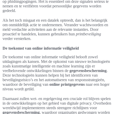
op phishingpogingen. Het is essentieel om deze signalen serieus te
nemen en te verifiëren voordat persoonlijke gegevens worden
gedeeld.
Als het toch misgaat en een datalek optreedt, dan is het belangrijk
om onmiddellijk actie te ondernemen. Verander wachtwoorden en
meld verdachte activiteiten aan de relevante instanties. Door
proactief te handelen, kunnen gebruikers hun
printbeveiliging
verder versterken.
De toekomst van online informatie veiligheid
De toekomst van online informatie veiligheid belooft zowel
uitdagingen als kansen. Met de opkomst van nieuwe technologieën
zoals kunstmatige intelligentie en machine learning zijn er
veelbelovende ontwikkelingen binnen de
gegevensbescherming
.
Deze technologieën kunnen helpen bij het identificeren van
beveiligingsrisico’s en het automatiseren van responsstrategieën,
waardoor de beveiliging van
online printgegevens
naar een hoger
niveau wordt getild.
Daarnaast zullen wet- en regelgeving een cruciale rol blijven spelen
in de ontwikkelingen op het gebied van digitale privacy. Overheden
wereldwijd implementeren steeds strengere richtlijnen voor
gegevensbescherming
, waardoor organisaties gedwongen worden