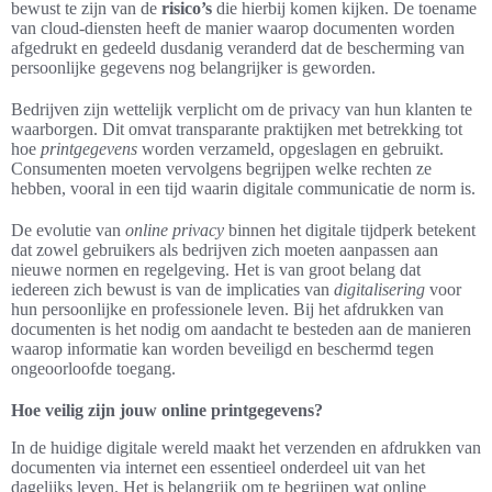
bewust te zijn van de
risico’s
die hierbij komen kijken. De toename
van cloud-diensten heeft de manier waarop documenten worden
afgedrukt en gedeeld dusdanig veranderd dat de bescherming van
persoonlijke gegevens nog belangrijker is geworden.
Bedrijven zijn wettelijk verplicht om de privacy van hun klanten te
waarborgen. Dit omvat transparante praktijken met betrekking tot
hoe
printgegevens
worden verzameld, opgeslagen en gebruikt.
Consumenten moeten vervolgens begrijpen welke rechten ze
hebben, vooral in een tijd waarin digitale communicatie de norm is.
De evolutie van
online privacy
binnen het digitale tijdperk betekent
dat zowel gebruikers als bedrijven zich moeten aanpassen aan
nieuwe normen en regelgeving. Het is van groot belang dat
iedereen zich bewust is van de implicaties van
digitalisering
voor
hun persoonlijke en professionele leven. Bij het afdrukken van
documenten is het nodig om aandacht te besteden aan de manieren
waarop informatie kan worden beveiligd en beschermd tegen
ongeoorloofde toegang.
Hoe veilig zijn jouw online printgegevens?
In de huidige digitale wereld maakt het verzenden en afdrukken van
documenten via internet een essentieel onderdeel uit van het
dagelijks leven. Het is belangrijk om te begrijpen wat online