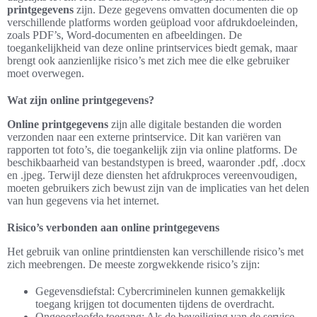
printgegevens
zijn. Deze gegevens omvatten documenten die op
verschillende platforms worden geüpload voor afdrukdoeleinden,
zoals PDF’s, Word-documenten en afbeeldingen. De
toegankelijkheid van deze online printservices biedt gemak, maar
brengt ook aanzienlijke risico’s met zich mee die elke gebruiker
moet overwegen.
Wat zijn online printgegevens?
Online printgegevens
zijn alle digitale bestanden die worden
verzonden naar een externe printservice. Dit kan variëren van
rapporten tot foto’s, die toegankelijk zijn via online platforms. De
beschikbaarheid van bestandstypen is breed, waaronder .pdf, .docx
en .jpeg. Terwijl deze diensten het afdrukproces vereenvoudigen,
moeten gebruikers zich bewust zijn van de implicaties van het delen
van hun gegevens via het internet.
Risico’s verbonden aan online printgegevens
Het gebruik van online printdiensten kan verschillende risico’s met
zich meebrengen. De meeste zorgwekkende risico’s zijn:
Gegevensdiefstal: Cybercriminelen kunnen gemakkelijk
toegang krijgen tot documenten tijdens de overdracht.
Ongeoorloofde toegang: Als de beveiliging van de service