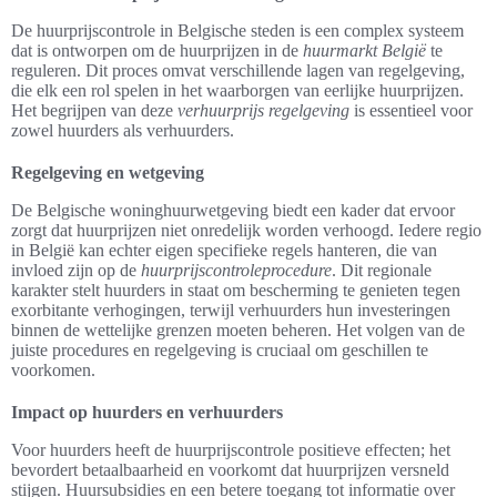
De huurprijscontrole in Belgische steden is een complex systeem
dat is ontworpen om de huurprijzen in de
huurmarkt België
te
reguleren. Dit proces omvat verschillende lagen van regelgeving,
die elk een rol spelen in het waarborgen van eerlijke huurprijzen.
Het begrijpen van deze
verhuurprijs regelgeving
is essentieel voor
zowel huurders als verhuurders.
Regelgeving en wetgeving
De Belgische woninghuurwetgeving biedt een kader dat ervoor
zorgt dat huurprijzen niet onredelijk worden verhoogd. Iedere regio
in België kan echter eigen specifieke regels hanteren, die van
invloed zijn op de
huurprijscontroleprocedure
. Dit regionale
karakter stelt huurders in staat om bescherming te genieten tegen
exorbitante verhogingen, terwijl verhuurders hun investeringen
binnen de wettelijke grenzen moeten beheren. Het volgen van de
juiste procedures en regelgeving is cruciaal om geschillen te
voorkomen.
Impact op huurders en verhuurders
Voor huurders heeft de huurprijscontrole positieve effecten; het
bevordert betaalbaarheid en voorkomt dat huurprijzen versneld
stijgen. Huursubsidies en een betere toegang tot informatie over