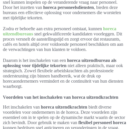
snel kunnen inspelen op de veranderende vraag naar personeel.
Door het inzetten van
horeca personeelsdiensten
, bieden deze
bureaus een effectieve oplossing voor ondernemers die worstelen
met tijdelijke tekorten.
Zodra er behoefte aan extra personeel ontstaat, kunnen
horeca
uitzendbureaus
snel gekwalificeerde kandidaten voorleggen. Dit
proces versnelt de aanstellingstijd en zorgt ervoor dat restaurants,
cafés en hotels altijd over voldoende personeel beschikken om aan
de verwachtingen van hun klanten te voldoen.
Daarom is het inschakelen van een
horeca uitzendbureau als
oplossing voor tijdelijke tekorten
niet alleen praktisch, maar ook
strategisch. Zowel flexibele arbeidskrachten als professionele
ondersteuning zijn binnen handbereik, wat de druk op
horecaondernemers vermindert en de continuïteit van hun diensten
waarborgt.
Voordelen van het inschakelen van horeca uitzendkrachten
Het inschakelen van
horeca uitzendkrachten
biedt diverse
voordelen voor ondernemers in de horeca. Deze voordelen zijn
essentieel om in te spelen op de dynamische markt waarin de sector
zich bevindt. Door gebruik te maken van
flexibel personeel horeca
kunnen bedrijven snel anticiperen op veranderingen in de vraag,