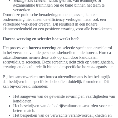
Teamgevoel creëren:
Maak gebruik van teamuitjes of
gezamenlijke trainingen om de band binnen het team te
versterken.
Door deze praktische benaderingen toe te passen, kan een
onderneming niet alleen de efficiency verhogen, maar ook een
verbeterde werksfeer creëren. Dit resulteert in een hogere
klanttevredenheid en een positieve ervaring voor alle betrokkenen.
Horeca werving en selectie: hoe werkt het?
Het proces van
horeca werving en selectie
speelt een cruciale rol
in het vervullen van de personeelsbehoeften in de horeca. Horeca
uitzendbureaus nemen deze taak op zich door kandidaten
zorgvuldig te screenen. Deze screening richt zich op vaardigheden,
ervaring en de culturele fit binnen de specifieke horeca-organisatie.
Bij het samenwerken met horeca uitzendbureaus is het belangrijk
dat bedrijven hun specifieke behoeften duidelijk formuleren. Dit
kan bijvoorbeeld inhouden:
Het aangeven van de gewenste ervaring en vaardigheden van
kandidaten.
Het beschrijven van de bedrijfscultuur en -waarden voor een
betere match.
Het bespreken van de verwachte verantwoordelijkheden en