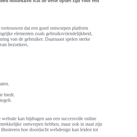
en ontdekken wat de beste opties zijn voor een
et vertrouwen dat een goed ontworpen platform
angrijke elementen zoals gebruiksvriendelijkheid,
varing van de gebruiker. Daarnaast spelen sterke
 van bezoekers.
aten.
e biedt.
iegelt.
 website kan bijdragen aan een succesvolle online
antrekkelijke ontwerpen hebben, maar ook in staat zijn
illustreren hoe doordacht webdesign kan leiden tot