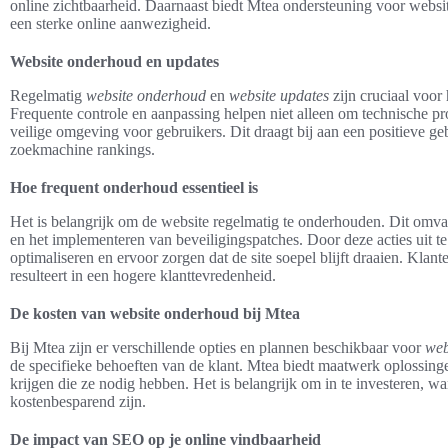
online zichtbaarheid. Daarnaast biedt Mtea ondersteuning voor websi
een sterke online aanwezigheid.
Website onderhoud en updates
Regelmatig
website onderhoud
en
website updates
zijn cruciaal voor
Frequente controle en aanpassing helpen niet alleen om technische 
veilige omgeving voor gebruikers. Dit draagt bij aan een positieve geb
zoekmachine rankings.
Hoe frequent onderhoud essentieel is
Het is belangrijk om de website regelmatig te onderhouden. Dit omvat
en het implementeren van beveiligingspatches. Door deze acties uit t
optimaliseren en ervoor zorgen dat de site soepel blijft draaien. Klan
resulteert in een hogere klanttevredenheid.
De kosten van website onderhoud bij Mtea
Bij Mtea zijn er verschillende opties en plannen beschikbaar voor
web
de specifieke behoeften van de klant. Mtea biedt maatwerk oplossinge
krijgen die ze nodig hebben. Het is belangrijk om in te investeren, w
kostenbesparend zijn.
De impact van SEO op je online vindbaarheid