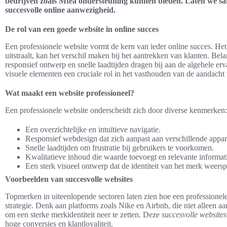
bedrijven zoals Mtea ondersteuning kunnen bieden. Laten we sam
succesvolle online aanwezigheid.
De rol van een goede website in online succes
Een professionele website vormt de kern van ieder online succes. H
uitstraalt, kan het verschil maken bij het aantrekken van klanten. Bel
responsief ontwerp en snelle laadtijden dragen bij aan de algehele er
visuele elementen een cruciale rol in het vasthouden van de aandacht
Wat maakt een website professioneel?
Een professionele website onderscheidt zich door diverse kenmerken:
Een overzichtelijke en intuïtieve navigatie.
Responsief webdesign dat zich aanpast aan verschillende appar
Snelle laadtijden om frustratie bij gebruikers te voorkomen.
Kwalitatieve inhoud die waarde toevoegt en relevante informati
Een sterk visueel ontwerp dat de identiteit van het merk weersp
Voorbeelden van succesvolle websites
Topmerken in uiteenlopende sectoren laten zien hoe een professionele
strategie. Denk aan platforms zoals Nike en Airbnb, die niet alleen a
om een sterke merkidentiteit neer te zetten. Deze
succesvolle websites
hoge conversies en klantloyaliteit.