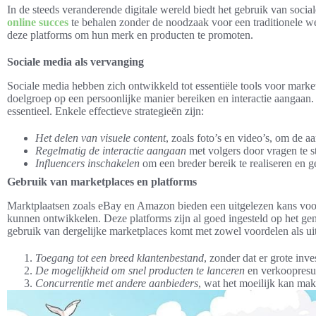
In de steeds veranderende digitale wereld biedt het gebruik van soci
online succes
te behalen zonder de noodzaak voor een traditionele 
deze platforms om hun merk en producten te promoten.
Sociale media als vervanging
Sociale media hebben zich ontwikkeld tot essentiële tools voor mar
doelgroep op een persoonlijke manier bereiken en interactie aangaan. 
essentieel. Enkele effectieve strategieën zijn:
Het delen van visuele content
, zoals foto’s en video’s, om de a
Regelmatig de interactie aangaan
met volgers door vragen te st
Influencers inschakelen
om een breder bereik te realiseren en 
Gebruik van marketplaces en platforms
Marktplaatsen zoals eBay en Amazon bieden een uitgelezen kans voor
kunnen ontwikkelen. Deze platforms zijn al goed ingesteld op het gen
gebruik van dergelijke marketplaces komt met zowel voordelen als ui
Toegang tot een breed klantenbestand
, zonder dat er grote inv
De mogelijkheid om snel producten te lanceren
en verkoopresul
Concurrentie met andere aanbieders
, wat het moeilijk kan mak