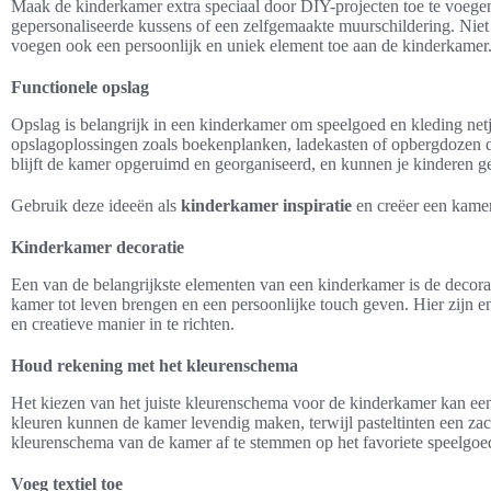
Maak de kinderkamer extra speciaal door DIY-projecten toe te voeg
gepersonaliseerde kussens of een zelfgemaakte muurschildering. Niet 
voegen ook een persoonlijk en uniek element toe aan de kinderkamer
Functionele opslag
Opslag is belangrijk in een kinderkamer om speelgoed en kleding netj
opslagoplossingen zoals boekenplanken, ladekasten of opbergdozen di
blijft de kamer opgeruimd en georganiseerd, en kunnen je kinderen g
Gebruik deze ideeën als
kinderkamer inspiratie
en creëer een kamer
Kinderkamer decoratie
Een van de belangrijkste elementen van een kinderkamer is de decora
kamer tot leven brengen en een persoonlijke touch geven. Hier zijn e
en creatieve manier in te richten.
Houd rekening met het kleurenschema
Het kiezen van het juiste kleurenschema voor de kinderkamer kan een 
kleuren kunnen de kamer levendig maken, terwijl pasteltinten een za
kleurenschema van de kamer af te stemmen op het favoriete speelgoed 
Voeg textiel toe