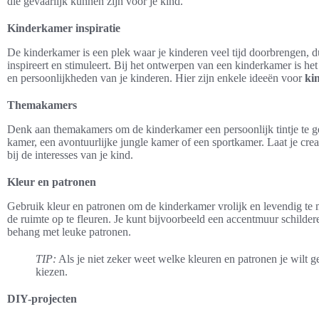
die gevaarlijk kunnen zijn voor je kind.
Kinderkamer inspiratie
De kinderkamer is een plek waar je kinderen veel tijd doorbrengen, du
inspireert en stimuleert. Bij het ontwerpen van een kinderkamer is he
en persoonlijkheden van je kinderen. Hier zijn enkele ideeën voor
ki
Themakamers
Denk aan themakamers om de kinderkamer een persoonlijk tintje te g
kamer, een avontuurlijke jungle kamer of een sportkamer. Laat je creat
bij de interesses van je kind.
Kleur en patronen
Gebruik kleur en patronen om de kinderkamer vrolijk en levendig te 
de ruimte op te fleuren. Je kunt bijvoorbeeld een accentmuur schildere
behang met leuke patronen.
TIP:
Als je niet zeker weet welke kleuren en patronen je wilt ge
kiezen.
DIY-projecten