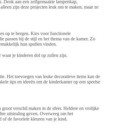
en. Denk aan een zelfgemaakte lampenkap,
alleen zijn deze projecten leuk om te maken, maar ze
.
es op te bergen. Kies voor functionele
e passen bij de stijl en het thema van de kamer. Zo
emakkelijk hun spullen vinden.
 waar je kinderen dol op zullen zijn.
tie. Het toevoegen van leuke decoratieve items kan de
nkele tips en ideeën om de kinderkamer op een speelse
groot verschil maken in de sfeer. Heldere en vrolijke
chte uitstraling geven. Overweeg om het
of de favoriete kleuren van je kind.