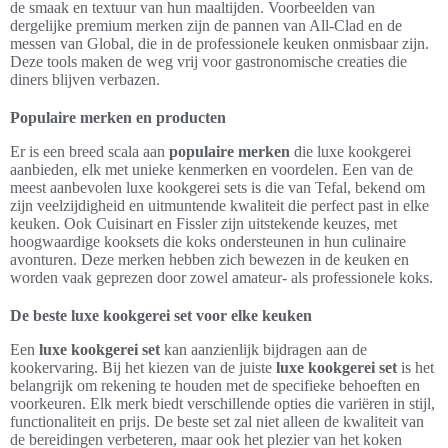
de smaak en textuur van hun maaltijden. Voorbeelden van
dergelijke premium merken zijn de pannen van All-Clad en de
messen van Global, die in de professionele keuken onmisbaar zijn.
Deze tools maken de weg vrij voor gastronomische creaties die
diners blijven verbazen.
Populaire merken en producten
Er is een breed scala aan
populaire merken
die luxe kookgerei
aanbieden, elk met unieke kenmerken en voordelen. Een van de
meest aanbevolen luxe kookgerei sets is die van Tefal, bekend om
zijn veelzijdigheid en uitmuntende kwaliteit die perfect past in elke
keuken. Ook Cuisinart en Fissler zijn uitstekende keuzes, met
hoogwaardige kooksets die koks ondersteunen in hun culinaire
avonturen. Deze merken hebben zich bewezen in de keuken en
worden vaak geprezen door zowel amateur- als professionele koks.
De beste luxe kookgerei set voor elke keuken
Een
luxe kookgerei set
kan aanzienlijk bijdragen aan de
kookervaring. Bij het kiezen van de juiste
luxe kookgerei set
is het
belangrijk om rekening te houden met de specifieke behoeften en
voorkeuren. Elk merk biedt verschillende opties die variëren in stijl,
functionaliteit en prijs. De beste set zal niet alleen de kwaliteit van
de bereidingen verbeteren, maar ook het plezier van het koken