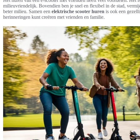
Het huren van een e-scooter met vrienden heeft veel voordelen. Het i
milieuvriendelijk. Bovendien ben je snel en flexibel in de stad, vermij
beter milieu. Samen een
elektrische
scooter huren
is ook een gezelli
herinneringen kunt creëren met vrienden en familie.