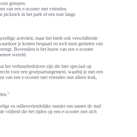
 voor groepen.
ren van een e-scooter met vrienden.
en picknick in het park of een tour langs
zellige activiteit, maar het biedt ook verschillende
waardoor je kosten bespaart en toch kunt genieten van
ebrengt. Bovendien is het huren van een e-scooter
oenere wereld.
t het verhuurbedrijven zijn die hier speciaal op
terecht voor een groepsarrangement, waarbij je met een
en van een e-scooter met vrienden niet alleen leuk,
len.”
delige en milieuvriendelijke manier om samen de stad
e vrijheid die het rijden op een e-scooter met zich