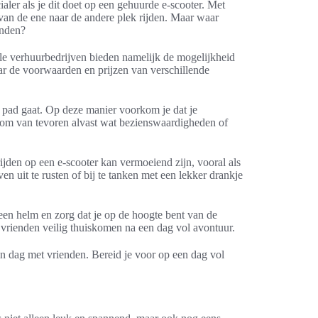
aler als je dit doet op een gehuurde e-scooter. Met
k van de ene naar de andere plek rijden. Maar waar
enden?
alle verhuurbedrijven bieden namelijk de mogelijkheid
ar de voorwaarden en prijzen van verschillende
op pad gaat. Op deze manier voorkom je dat je
s om van tevoren alvast wat bezienswaardigheden of
rijden op een e-scooter kan vermoeiend zijn, vooral als
en uit te rusten of bij te tanken met een lekker drankje
d een helm en zorg dat je op de hoogte bent van de
e vrienden veilig thuiskomen na een dag vol avontuur.
en dag met vrienden. Bereid je voor op een dag vol