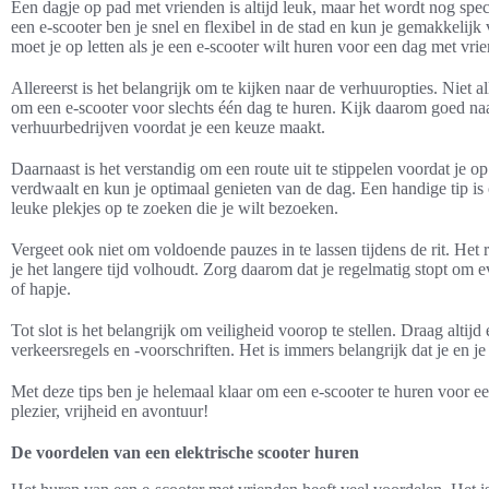
Een dagje op pad met vrienden is altijd leuk, maar het wordt nog speci
een e-scooter ben je snel en flexibel in de stad en kun je gemakkelij
moet je op letten als je een e-scooter wilt huren voor een dag met vri
Allereerst is het belangrijk om te kijken naar de verhuuropties. Niet 
om een e-scooter voor slechts één dag te huren. Kijk daarom goed na
verhuurbedrijven voordat je een keuze maakt.
Daarnaast is het verstandig om een route uit te stippelen voordat je 
verdwaalt en kun je optimaal genieten van de dag. Een handige tip i
leuke plekjes op te zoeken die je wilt bezoeken.
Vergeet ook niet om voldoende pauzes in te lassen tijdens de rit. Het 
je het langere tijd volhoudt. Zorg daarom dat je regelmatig stopt om ev
of hapje.
Tot slot is het belangrijk om veiligheid voorop te stellen. Draag altij
verkeersregels en -voorschriften. Het is immers belangrijk dat je en j
Met deze tips ben je helemaal klaar om een e-scooter te huren voor e
plezier, vrijheid en avontuur!
De voordelen van een elektrische scooter huren