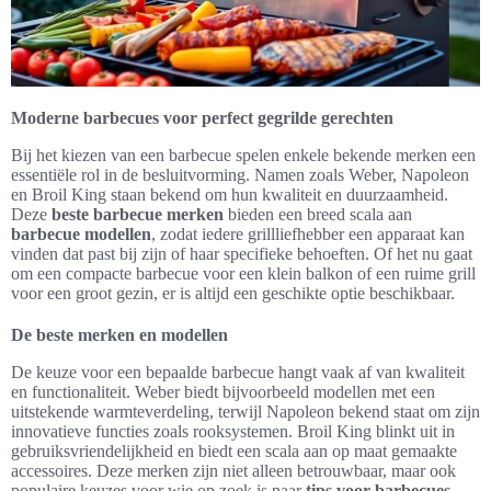
Moderne barbecues voor perfect gegrilde gerechten
Bij het kiezen van een barbecue spelen enkele bekende merken een
essentiële rol in de besluitvorming. Namen zoals Weber, Napoleon
en Broil King staan bekend om hun kwaliteit en duurzaamheid.
Deze
beste barbecue merken
bieden een breed scala aan
barbecue modellen
, zodat iedere grillliefhebber een apparaat kan
vinden dat past bij zijn of haar specifieke behoeften. Of het nu gaat
om een compacte barbecue voor een klein balkon of een ruime grill
voor een groot gezin, er is altijd een geschikte optie beschikbaar.
De beste merken en modellen
De keuze voor een bepaalde barbecue hangt vaak af van kwaliteit
en functionaliteit. Weber biedt bijvoorbeeld modellen met een
uitstekende warmteverdeling, terwijl Napoleon bekend staat om zijn
innovatieve functies zoals rooksystemen. Broil King blinkt uit in
gebruiksvriendelijkheid en biedt een scala aan op maat gemaakte
accessoires. Deze merken zijn niet alleen betrouwbaar, maar ook
populaire keuzes voor wie op zoek is naar
tips voor barbecues