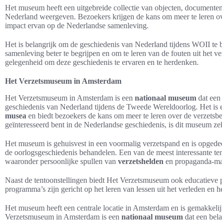
Het museum heeft een uitgebreide collectie van objecten, documenten 
Nederland weergeven. Bezoekers krijgen de kans om meer te leren ove
impact ervan op de Nederlandse samenleving.
Het is belangrijk om de geschiedenis van Nederland tijdens WOII te 
samenleving beter te begrijpen en om te leren van de fouten uit het 
gelegenheid om deze geschiedenis te ervaren en te herdenken.
Het Verzetsmuseum in Amsterdam
Het Verzetsmuseum in Amsterdam is een
nationaal museum
dat een 
geschiedenis van Nederland tijdens de Tweede Wereldoorlog. Het is 
musea
en biedt bezoekers de kans om meer te leren over de verzets
geïnteresseerd bent in de Nederlandse geschiedenis, is dit museum z
Het museum is gehuisvest in een voormalig verzetspand en is opgedee
de oorlogsgeschiedenis behandelen. Een van de meest interessante tent
waaronder persoonlijke spullen van
verzetshelden
en propaganda-mate
Naast de tentoonstellingen biedt Het Verzetsmuseum ook educatieve
programma’s zijn gericht op het leren van lessen uit het verleden en h
Het museum heeft een centrale locatie in Amsterdam en is gemakkelij
Verzetsmuseum in Amsterdam is een
nationaal museum
dat een bela