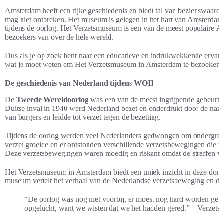
Amsterdam heeft een rijke geschiedenis en biedt tal van bezienswa
mag niet ontbreken. Het museum is gelegen in het hart van Amsterdam
tijdens de oorlog. Het Verzetsmuseum is een van de meest populaire
bezoekers van over de hele wereld.
Dus als je op zoek bent naar een educatieve en indrukwekkende ervar
wat je moet weten om Het Verzetsmuseum in Amsterdam te bezoeken
De geschiedenis van Nederland tijdens WOII
De
Tweede Wereldoorlog
was een van de meest ingrijpende gebeurt
Duitse inval in 1940 werd Nederland bezet en onderdrukt door de nazi
van burgers en leidde tot verzet tegen de bezetting.
Tijdens de oorlog werden veel Nederlanders gedwongen om ondergron
verzet groeide en er ontstonden verschillende verzetsbewegingen die 
Deze verzetsbewegingen waren moedig en riskant omdat de straffen v
Het Verzetsmuseum in Amsterdam biedt een uniek inzicht in deze do
museum vertelt het verhaal van de Nederlandse verzetsbeweging en de 
“De oorlog was nog niet voorbij, er moest nog hard worden g
opgelucht, want we wisten dat we het hadden gered.” – Verzets