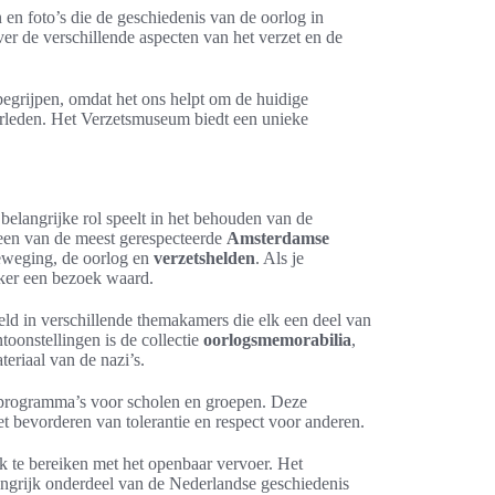
en foto’s die de geschiedenis van de oorlog in
r de verschillende aspecten van het verzet en de
begrijpen, omdat het ons helpt om de huidige
verleden. Het Verzetsmuseum biedt een unieke
belangrijke rol speelt in het behouden van de
een van de meest gerespecteerde
Amsterdamse
beweging, de oorlog en
verzetshelden
. Als je
eker een bezoek waard.
ld in verschillende themakamers die elk een deel van
oonstellingen is de collectie
oorlogsmemorabilia
,
riaal van de nazi’s.
 programma’s voor scholen en groepen. Deze
et bevorderen van tolerantie en respect voor anderen.
k te bereiken met het openbaar vervoer. Het
ngrijk onderdeel van de Nederlandse geschiedenis