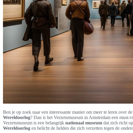
Ben je op zoek naar een interessante manier om meer te leren over d
Wereldoorlog
? Dan is het Verzetsmuseum in Amsterdam een must-visit 
Verzetsmuseum is een belangrijk
nationaal museum
dat zich richt o
Wereldoorlog
en belicht de helden die zich verzetten tegen de onder