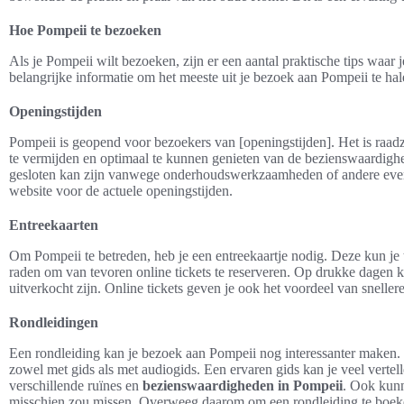
Hoe Pompeii te bezoeken
Als je Pompeii wilt bezoeken, zijn er een aantal praktische tips waa
belangrijke informatie om het meeste uit je bezoek aan Pompeii te hal
Openingstijden
Pompeii is geopend voor bezoekers van [openingstijden]. Het is raa
te vermijden en optimaal te kunnen genieten van de bezienswaardighe
gesloten kan zijn vanwege onderhoudswerkzaamheden of andere evene
website voor de actuele openingstijden.
Entreekaarten
Om Pompeii te betreden, heb je een entreekaartje nodig. Deze kun je t
raden om van tevoren online tickets te reserveren. Op drukke dagen k
uitverkocht zijn. Online tickets geven je ook het voordeel van snellere
Rondleidingen
Een rondleiding kan je bezoek aan Pompeii nog interessanter maken. E
zowel met gids als met audiogids. Een ervaren gids kan je veel vertel
verschillende ruïnes en
bezienswaardigheden in Pompeii
. Ook kunn
misschien zou missen. Overweeg daarom om een rondleiding te boeken