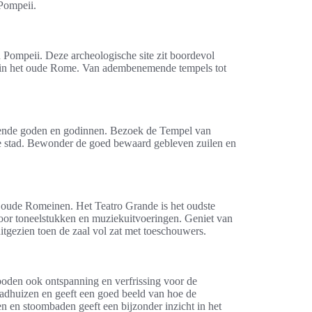
 Pompeii.
 Pompeii. Deze archeologische site zit boordevol
en in het oude Rome. Van adembenemende tempels tot
llende goden en godinnen. Bezoek de Tempel van
e stad. Bewonder de goed bewaard gebleven zuilen en
de oude Romeinen. Het Teatro Grande is het oudste
voor toneelstukken en muziekuitvoeringen. Geniet van
itgezien toen de zaal vol zat met toeschouwers.
 boden ook ontspanning en verfrissing voor de
badhuizen en geeft een goed beeld van hoe de
en stoombaden geeft een bijzonder inzicht in het