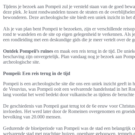
Tijdens je bezoek aan Pompeii zul je versteld staan van de goed bewaa
deze plek. Je kunt rondwandelen tussen de straten en de overblijfsele
bewonderen. Deze archeologische site biedt een uniek inzicht in het
Als je van plan bent Pompeii te bezoeken, zijn er verschillende reisop
rond te wandelen en de site op eigen gelegenheid te verkennen. Als 
een rondleiding met een deskundige gids die je meer vertelt over de
Ontdek Pompeii’s ruïnes
en maak een reis terug in de tijd. De unie
beschaving zijn onvergetelijk. Plan vandaag nog je bezoek aan Pompei
archeologische site.
Pompeii: Een reis terug in de tijd
Pompeii is een archeologische site die ons een uniek inzicht geeft i
de Vesuvius, was Pompeii ooit een welvarende handelsstad in het Ro
lang voordat het werd bedekt door vulkanische as tijdens de beruchte 
De geschiedenis van Pompeii gaat terug tot de 6e eeuw voor Christus,
invloeden. Het werd later door de Romeinen overgenomen en groeide u
bevolking van 20.000 mensen.
Gedurende de bloeiperiode van Pompeii was de stad een belangrijk c
welvarende stad met prachtige huizen, openbare gebouwen, tempels en