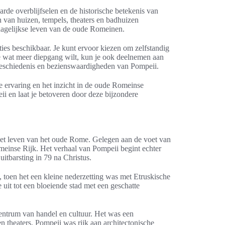
rde overblijfselen en de historische betekenis van
n van huizen, tempels, theaters en badhuizen
 dagelijkse leven van de oude Romeinen.
ties beschikbaar. Je kunt ervoor kiezen om zelfstandig
je wat meer diepgang wilt, kun je ook deelnemen aan
 geschiedenis en bezienswaardigheden van Pompeii.
ke ervaring en het inzicht in de oude Romeinse
i en laat je betoveren door deze bijzondere
n het leven van het oude Rome. Gelegen aan de voet van
meinse Rijk. Het verhaal van Pompeii begint echter
uitbarsting in 79 na Christus.
 toen het een kleine nederzetting was met Etruskische
it tot een bloeiende stad met een geschatte
entrum van handel en cultuur. Het was een
 theaters. Pompeii was rijk aan architectonische