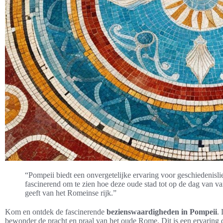
“Pompeii biedt een onvergetelijke ervaring voor geschiedenislie
fascinerend om te zien hoe deze oude stad tot op de dag van 
geeft van het Romeinse rijk.”
Kom en ontdek de fascinerende
bezienswaardigheden in Pompeii
.
bewonder de pracht en praal van het oude Rome. Dit is een ervaring di