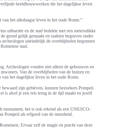
 verfijnde beeldhouwwerken die het dagelijkse leven
ft van het alledaagse leven in het oude Rome.”
ius uitbarstte en de stad bedekte met een metersdikke
 de grond gelijk gemaakt en raakten begraven onder
 archeologen uiteindelijk de overblijfselen begonnen
 Romeinse stad.
ring. Archeologen vonden niet alleen de gebouwen en
e inwoners. Van de overblijfselen van de huizen en
p van het dagelijkse leven in het oude Rome.
die bewaard zijn gebleven, kunnen bezoekers Pompeii
is alsof je een reis terug in de tijd maakt en jezelf
risch monument, het is ook erkend als een UNESCO-
an Pompeii als erfgoed van de mensheid.
Romeinen. Ervaar zelf de magie en pracht van deze