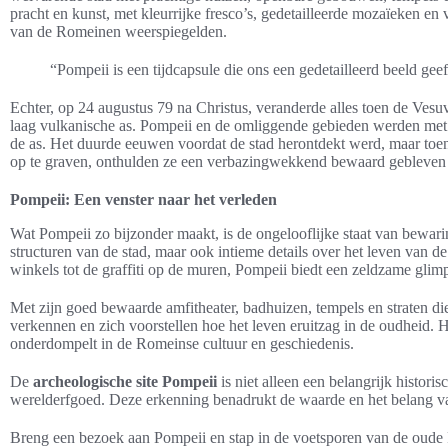
pracht en kunst, met kleurrijke fresco’s, gedetailleerde mozaïeken en
van de Romeinen weerspiegelden.
“Pompeii is een tijdcapsule die ons een gedetailleerd beeld gee
Echter, op 24 augustus 79 na Christus, veranderde alles toen de Vesuv
laag vulkanische as. Pompeii en de omliggende gebieden werden met
de as. Het duurde eeuwen voordat de stad herontdekt werd, maar toen
op te graven, onthulden ze een verbazingwekkend bewaard gebleven
Pompeii: Een venster naar het verleden
Wat Pompeii zo bijzonder maakt, is de ongelooflijke staat van bewa
structuren van de stad, maar ook intieme details over het leven van d
winkels tot de graffiti op de muren, Pompeii biedt een zeldzame glim
Met zijn goed bewaarde amfitheater, badhuizen, tempels en straten 
verkennen en zich voorstellen hoe het leven eruitzag in de oudheid. Het 
onderdompelt in de Romeinse cultuur en geschiedenis.
De
archeologische site Pompeii
is niet alleen een belangrijk histo
werelderfgoed. Deze erkenning benadrukt de waarde en het belang v
Breng een bezoek aan Pompeii en stap in de voetsporen van de oude 