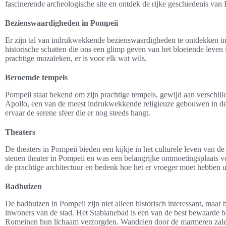
fascinerende archeologische site en ontdek de rijke geschiedenis van
Bezienswaardigheden in Pompeii
Er zijn tal van indrukwekkende bezienswaardigheden te ontdekken in
historische schatten die ons een glimp geven van het bloeiende lev
prachtige mozaïeken, er is voor elk wat wils.
Beroemde tempels
Pompeii staat bekend om zijn prachtige tempels, gewijd aan verschi
Apollo, een van de meest indrukwekkende religieuze gebouwen in d
ervaar de serene sfeer die er nog steeds hangt.
Theaters
De theaters in Pompeii bieden een kijkje in het culturele leven van 
stenen theater in Pompeii en was een belangrijke ontmoetingsplaats 
de prachtige architectuur en bedenk hoe het er vroeger moet hebben u
Badhuizen
De badhuizen in Pompeii zijn niet alleen historisch interessant, maar
inwoners van de stad. Het Stabianebad is een van de best bewaarde 
Romeinen hun lichaam verzorgden. Wandelen door de marmeren zalen 