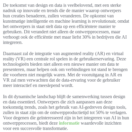
De toekomst van design en data is veelbelovend, met een sterke
nadruk op innovatie en trends die de manier waarop ontwerpers
hun creaties benaderen, zullen veranderen. De opkomst van
kunstmatige intelligentie en machine learning is revolutionair, omdat
het ontwerpers in staat stelt data op een efficiëntere manier te
gebruiken. Dit verandert niet alleen de ontwerpprocessen, maar
verhoogt ook de efficiëntie met maar liefst 30% in bedrijven die AI
integreren.
Daarnaast zal de integratie van augmented reality (AR) en virtual
reality (VR) een centrale rol spelen in de gebruikerservaring. Deze
technologieën bieden niet alleen een nieuwe manier om data te
presenteren, maar helpen ook om verbindingen tot stand te brengen
die voorheen niet mogelijk waren. Met de vooruitgang in AR en
VR zal men verwachten dat de data-ervaring voor de gebruiker
meer interactief en meeslepend wordt.
In dit dynamische landschap blijft de samenwerking tussen design
en data essentieel. Ontwerpers die zich aanpassen aan deze
toekomstig trends, zoals het gebruik van AI-gedreven design tools,
zullen in staat zijn om de ontwerpproductietijd tot 50% te verlagen.
Voor degenen die geïnteresseerd zijn in het integreren van AI in hun
ontwerpprocessen, biedt deze
informatie
waardevolle inzichten
voor een succesvolle transformatie.