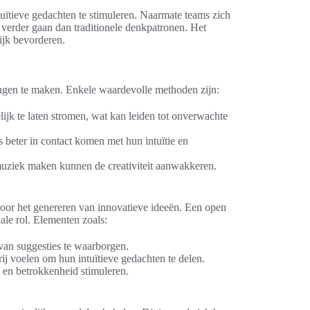
uïtieve gedachten te stimuleren. Naarmate teams zich
 verder gaan dan traditionele denkpatronen. Het
ijk bevorderen.
ingen te maken. Enkele waardevolle methoden zijn:
ijk te laten stromen, wat kan leiden tot onverwachte
s beter in contact komen met hun intuïtie en
f muziek maken kunnen de creativiteit aanwakkeren.
el voor het genereren van innovatieve ideeën. Een open
ale rol. Elementen zoals:
van suggesties te waarborgen.
ij voelen om hun intuïtieve gedachten te delen.
n en betrokkenheid stimuleren.