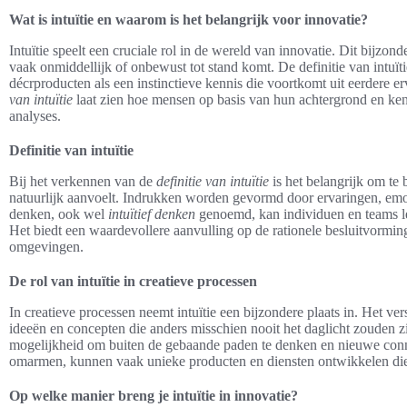
Wat is intuïtie en waarom is het belangrijk voor innovatie?
Intuïtie speelt een cruciale rol in de wereld van innovatie. Dit bijz
vaak onmiddellijk of onbewust tot stand komt. De definitie van intuït
décrproducten als een instinctieve kennis die voortkomt uit eerdere 
van intuïtie
laat zien hoe mensen op basis van hun achtergrond en ke
analyses.
Definitie van intuïtie
Bij het verkennen van de
definitie van intuïtie
is het belangrijk om te 
natuurlijk aanvoelt. Indrukken worden gevormd door ervaringen, emotio
denken, ook wel
intuïtief denken
genoemd, kan individuen en teams le
Het biedt een waardevollere aanvulling op de rationele besluitvormin
omgevingen.
De rol van intuïtie in creatieve processen
In creatieve processen neemt intuïtie een bijzondere plaats in. Het ve
ideeën en concepten die anders misschien nooit het daglicht zouden zie
mogelijkheid om buiten de gebaande paden te denken en nieuwe conne
omarmen, kunnen vaak unieke producten en diensten ontwikkelen die 
Op welke manier breng je intuïtie in innovatie?