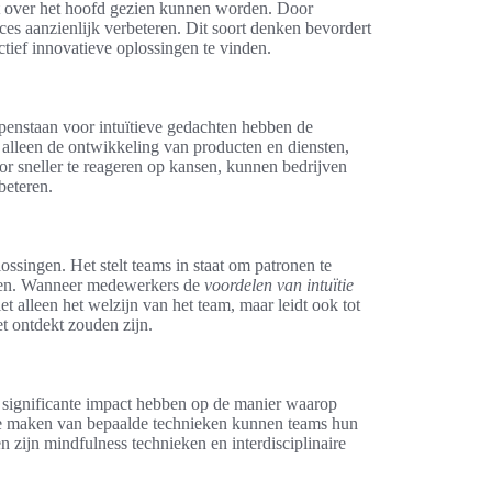
iet over het hoofd gezien kunnen worden. Door
oces aanzienlijk verbeteren. Dit soort denken bevordert
ctief innovatieve oplossingen te vinden.
penstaan voor intuïtieve gedachten hebben de
t alleen de ontwikkeling van producten en diensten,
 sneller te reageren op kansen, kunnen bedrijven
beteren.
lossingen. Het stelt teams in staat om patronen te
ngen. Wanneer medewerkers de
voordelen van intuïtie
iet alleen het welzijn van het team, maar leidt ook tot
t ontdekt zouden zijn.
 significante impact hebben op de manier waarop
te maken van bepaalde technieken kunnen teams hun
 zijn mindfulness technieken en interdisciplinaire