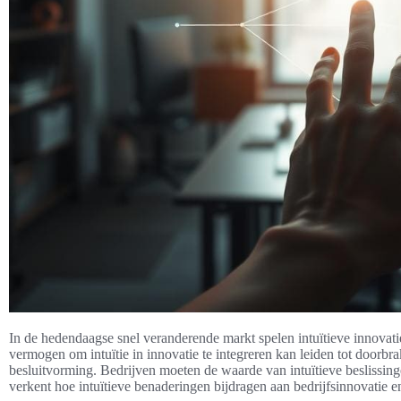
In de hedendaagse snel veranderende markt spelen intuïtieve innovatie
vermogen om intuïtie in innovatie te integreren kan leiden tot doorbra
besluitvorming. Bedrijven moeten de waarde van intuïtieve beslissin
verkent hoe intuïtieve benaderingen bijdragen aan bedrijfsinnovatie 