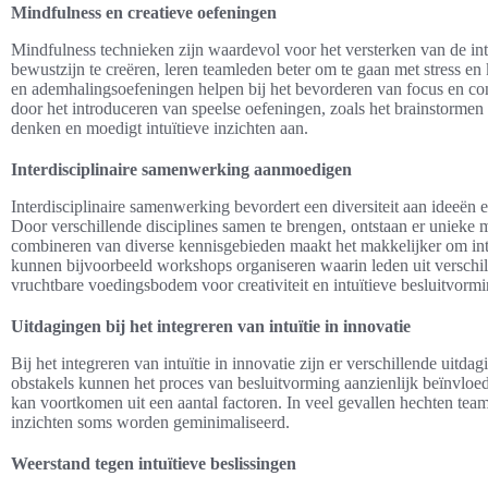
Mindfulness en creatieve oefeningen
Mindfulness technieken zijn waardevol voor het versterken van de in
bewustzijn te creëren, leren teamleden beter om te gaan met stress en
en ademhalingsoefeningen helpen bij het bevorderen van focus en co
door het introduceren van speelse oefeningen, zoals het brainstormen 
denken en moedigt intuïtieve inzichten aan.
Interdisciplinaire samenwerking aanmoedigen
Interdisciplinaire samenwerking bevordert een diversiteit aan ideeën e
Door verschillende disciplines samen te brengen, ontstaan er uniek
combineren van diverse kennisgebieden maakt het makkelijker om int
kunnen bijvoorbeeld workshops organiseren waarin leden uit verschil
vruchtbare voedingsbodem voor creativiteit en intuïtieve besluitvormi
Uitdagingen bij het integreren van intuïtie in innovatie
Bij het integreren van intuïtie in innovatie zijn er verschillende ui
obstakels kunnen het proces van besluitvorming aanzienlijk beïnvlo
kan voortkomen uit een aantal factoren. In veel gevallen hechten tea
inzichten soms worden geminimaliseerd.
Weerstand tegen intuïtieve beslissingen