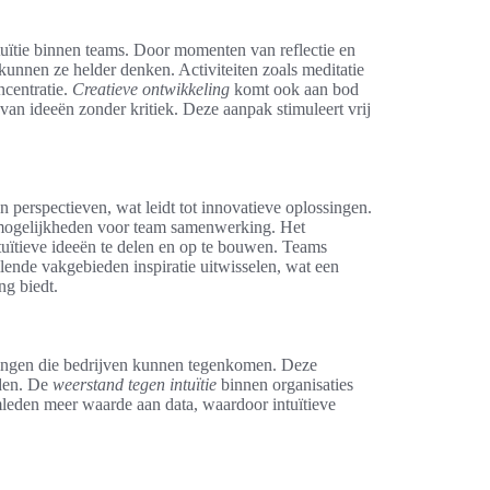
tuïtie binnen teams. Door momenten van reflectie en
 kunnen ze helder denken. Activiteiten zoals meditatie
ncentratie.
Creatieve ontwikkeling
komt ook aan bod
van ideeën zonder kritiek. Deze aanpak stimuleert vrij
n perspectieven, wat leidt tot innovatieve oplossingen.
e mogelijkheden voor team samenwerking. Het
uïtieve ideeën te delen en op te bouwen. Teams
lende vakgebieden inspiratie uitwisselen, wat een
ng biedt.
tdagingen die bedrijven kunnen tegenkomen. Deze
eden. De
weerstand tegen intuïtie
binnen organisaties
mleden meer waarde aan data, waardoor intuïtieve