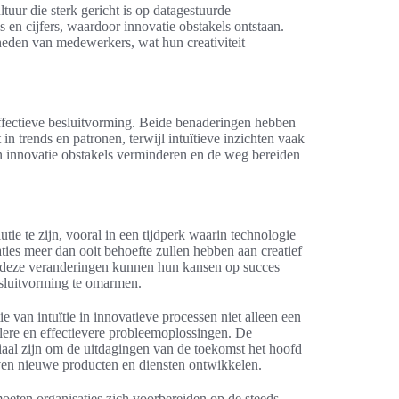
uur die sterk gericht is op datagestuurde
 en cijfers, waardoor innovatie obstakels ontstaan.
gheden van medewerkers, wat hun creativiteit
 effectieve besluitvorming. Beide benaderingen hebben
n trends en patronen, terwijl intuïtieve inzichten vaak
kan innovatie obstakels verminderen en de weg bereiden
tie te zijn, vooral in een tijdperk waarin technologie
aties meer dan ooit behoefte zullen hebben aan creatief
n deze veranderingen kunnen hun kansen op succes
esluitvorming te omarmen.
ie van intuïtie in innovatieve processen niet alleen een
lere en effectievere probleemoplossingen. De
iaal zijn om de uitdagingen van de toekomst het hoofd
ven nieuwe producten en diensten ontwikkelen.
moeten organisaties zich voorbereiden op de steeds