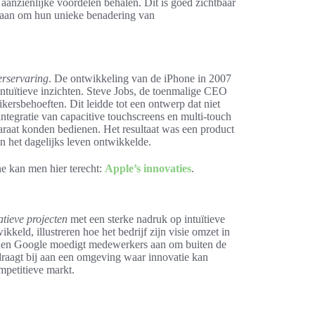
 aanzienlijke voordelen behalen. Dit is goed zichtbaar
staan om hun unieke benadering van
erservaring
. De ontwikkeling van de iPhone in 2007
intuïtieve inzichten. Steve Jobs, de toenmalige CEO
ikersbehoeften. Dit leidde tot een ontwerp dat niet
ntegratie van capacitive touchscreens en multi-touch
raat konden bedienen. Het resultaat was een product
n het dagelijks leven ontwikkelde.
ne kan men hier terecht:
Apple’s innovaties
.
atieve projecten
met een sterke nadruk op intuïtieve
kkeld, illustreren hoe het bedrijf zijn visie omzet in
innen Google moedigt medewerkers aan om buiten de
raagt bij aan een omgeving waar innovatie kan
ompetitieve markt.