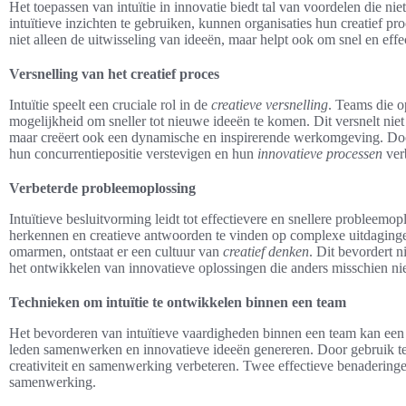
Het toepassen van intuïtie in innovatie biedt tal van voordelen die n
intuïtieve inzichten te gebruiken, kunnen organisaties hun creatief pr
niet alleen de uitwisseling van ideeën, maar helpt ook om snel en effe
Versnelling van het creatief proces
Intuïtie speelt een cruciale rol in de
creatieve versnelling
. Teams die o
mogelijkheid om sneller tot nieuwe ideeën te komen. Dit versnelt nie
maar creëert ook een dynamische en inspirerende werkomgeving. Door
hun concurrentiepositie verstevigen en hun
innovatieve processen
ver
Verbeterde probleemoplossing
Intuïtieve besluitvorming leidt tot effectievere en snellere probleemop
herkennen en creatieve antwoorden te vinden op complexe uitdagi
omarmen, ontstaat er een cultuur van
creatief denken
. Dit bevordert n
het ontwikkelen van innovatieve oplossingen die anders misschien nie
Technieken om intuïtie te ontwikkelen binnen een team
Het bevorderen van intuïtieve vaardigheden binnen een team kan een
leden samenwerken en innovatieve ideeën genereren. Door gebruik 
creativiteit en samenwerking verbeteren. Twee effectieve benaderingen
samenwerking.