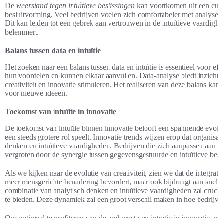
De
weerstand tegen intuïtieve beslissingen
kan voortkomen uit een cult
besluitvorming. Veel bedrijven voelen zich comfortabeler met analyses
Dit kan leiden tot een gebrek aan vertrouwen in de intuïtieve vaardi
belemmert.
Balans tussen data en intuïtie
Het zoeken naar een balans tussen data en intuïtie is essentieel voor
hun voordelen en kunnen elkaar aanvullen. Data-analyse biedt inzicht i
creativiteit en innovatie stimuleren. Het realiseren van deze balans 
voor nieuwe ideeën.
Toekomst van intuïtie in innovatie
De toekomst van intuïtie binnen innovatie belooft een spannende evolu
een steeds grotere rol speelt. Innovatie trends wijzen erop dat organis
denken en intuïtieve vaardigheden. Bedrijven die zich aanpassen aa
vergroten door de synergie tussen gegevensgestuurde en intuïtieve b
Als we kijken naar de evolutie van creativiteit, zien we dat de integrat
meer mensgerichte benadering bevordert, maar ook bijdraagt aan snel
combinatie van analytisch denken en intuïtieve vaardigheden zal cruc
te bieden. Deze dynamiek zal een groot verschil maken in hoe bedrij
Om optimaal te profiteren van de toekomst van intuïtie in innovatie, 