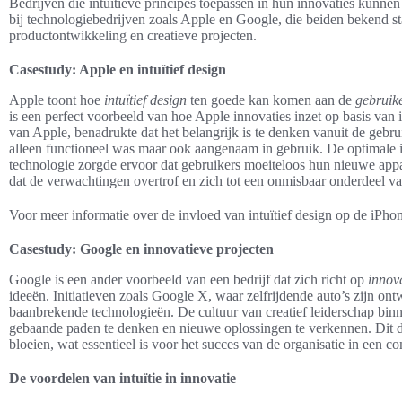
Bedrijven die intuïtieve principes toepassen in hun innovaties kunnen
bij technologiebedrijven zoals Apple en Google, die beiden bekend 
productontwikkeling en creatieve projecten.
Casestudy: Apple en intuïtief design
Apple toont hoe
intuïtief design
ten goede kan komen aan de
gebruik
is een perfect voorbeeld van hoe Apple innovaties inzet op basis van 
van Apple, benadrukte dat het belangrijk is te denken vanuit de gebru
alleen functioneel was maar ook aangenaam in gebruik. De optimale i
technologie zorgde ervoor dat gebruikers moeiteloos hun nieuwe appa
dat de verwachtingen overtrof en zich tot een onmisbaar onderdeel va
Voor meer informatie over de invloed van intuïtief design op de iPho
Casestudy: Google en innovatieve projecten
Google is een ander voorbeeld van een bedrijf dat zich richt op
innov
ideeën. Initiatieven zoals Google X, waar zelfrijdende auto’s zijn ontwi
baanbrekende technologieën. De cultuur van creatief leiderschap b
gebaande paden te denken en nieuwe oplossingen te verkennen. Dit d
bloeien, wat essentieel is voor het succes van de organisatie in een c
De voordelen van intuïtie in innovatie