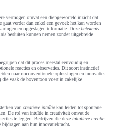
ondere vermogen omvat een diepgeworteld inzicht dat
ie gaat verder dan enkel een gevoel; het kan worden
ervaringen en opgeslagen informatie. Deze
betekenis
nnis besluiten kunnen nemen zonder uitgebreide
begrijpen dat dit proces meestal eenvoudig en
nele reacties en observaties. Dit soort instinctief
iden naar onconventionele oplossingen en innovaties.
g die vaak de boventoon voert in zakelijke
rsterken van
creatieve intuïtie
kan leiden tot spontane
n. De rol van intuïtie in creativiteit omvat de
cties te leggen. Bedrijven die deze
intuïtieve creatie
bijdragen aan hun innovatiekracht.