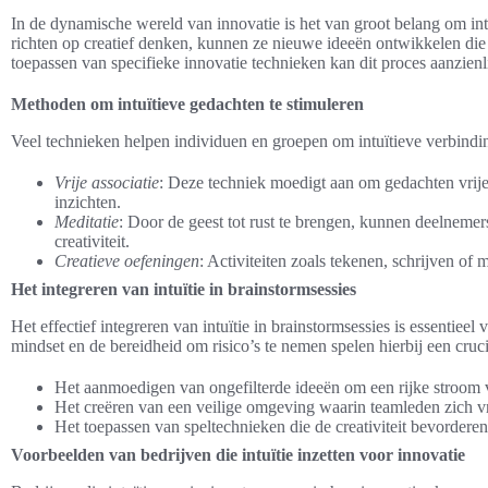
In de dynamische wereld van innovatie is het van groot belang om int
richten op creatief denken, kunnen ze nieuwe ideeën ontwikkelen die
toepassen van specifieke innovatie technieken kan dit proces aanzienl
Methoden om intuïtieve gedachten te stimuleren
Veel technieken helpen individuen en groepen om intuïtieve verbind
Vrije associatie
: Deze techniek moedigt aan om gedachten vrijel
inzichten.
Meditatie
: Door de geest tot rust te brengen, kunnen deelnemer
creativiteit.
Creatieve oefeningen
: Activiteiten zoals tekenen, schrijven o
Het integreren van intuïtie in brainstormsessies
Het effectief integreren van intuïtie in brainstormsessies is essentie
mindset en de bereidheid om risico’s te nemen spelen hierbij een cruci
Het aanmoedigen van ongefilterde ideeën om een rijke stroom 
Het creëren van een veilige omgeving waarin teamleden zich vr
Het toepassen van speltechnieken die de creativiteit bevordere
Voorbeelden van bedrijven die intuïtie inzetten voor innovatie