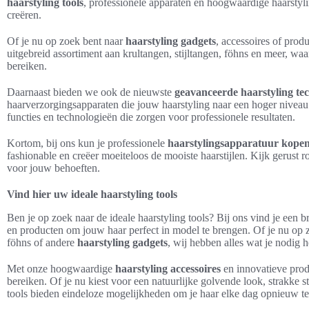
haarstyling tools
, professionele apparaten en hoogwaardige haarstyli
creëren.
Of je nu op zoek bent naar
haarstyling gadgets
, accessoires of prod
uitgebreid assortiment aan krultangen, stijltangen, föhns en meer, wa
bereiken.
Daarnaast bieden we ook de nieuwste
geavanceerde haarstyling te
haarverzorgingsapparaten die jouw haarstyling naar een hoger niveau 
functies en technologieën die zorgen voor professionele resultaten.
Kortom, bij ons kun je professionele
haarstylingsapparatuur kope
fashionable en creëer moeiteloos de mooiste haarstijlen. Kijk gerust 
voor jouw behoeften.
Vind hier uw ideale haarstyling tools
Ben je op zoek naar de ideale haarstyling tools? Bij ons vind je een 
en producten om jouw haar perfect in model te brengen. Of je nu op z
föhns of andere
haarstyling gadgets
, wij hebben alles wat je nodig h
Met onze hoogwaardige
haarstyling accessoires
en innovatieve prod
bereiken. Of je nu kiest voor een natuurlijke golvende look, strakke s
tools bieden eindeloze mogelijkheden om je haar elke dag opnieuw te 