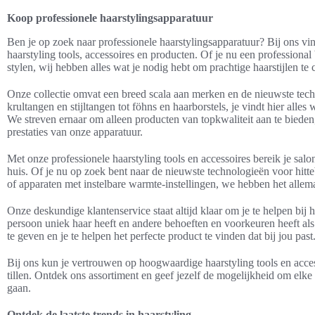
Koop professionele haarstylingsapparatuur
Ben je op zoek naar professionele haarstylingsapparatuur? Bij ons vi
haarstyling tools, accessoires en producten. Of je nu een professional
stylen, wij hebben alles wat je nodig hebt om prachtige haarstijlen te 
Onze collectie omvat een breed scala aan merken en de nieuwste tech
krultangen en stijltangen tot föhns en haarborstels, je vindt hier alle
We streven ernaar om alleen producten van topkwaliteit aan te biede
prestaties van onze apparatuur.
Met onze professionele haarstyling tools en accessoires bereik je salo
huis. Of je nu op zoek bent naar de nieuwste technologieën voor hitt
of apparaten met instelbare warmte-instellingen, we hebben het allema
Onze deskundige klantenservice staat altijd klaar om je te helpen bij
persoon uniek haar heeft en andere behoeften en voorkeuren heeft al
te geven en je te helpen het perfecte product te vinden dat bij jou past
Bij ons kun je vertrouwen op hoogwaardige haarstyling tools en acces
tillen. Ontdek ons assortiment en geef jezelf de mogelijkheid om elke 
gaan.
Ontdek de laatste trends in haarstyling