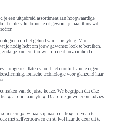
nd je een uitgebreid assortiment aan hoogwaardige
 bent in de salonbranche of gewoon je haar thuis wilt
creëren.
nologieën op het gebied van haarstyling. Van
s wat je nodig hebt om jouw gewenste look te bereiken.
n, zodat je kunt vertrouwen op de duurzaamheid en
nwaardige resultaten vanuit het comfort van je eigen
ebescherming, ionische technologie voor glanzend haar
al.
 het maken van de juiste keuze. We begrijpen dat elke
s het gaat om haarstyling. Daarom zijn we er om advies
.
soires om jouw haarstijl naar een hoger niveau te
dag met zelfvertrouwen en stijlvol haar de deur uit te