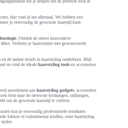
ngsapparatuur die je helpen om de perfecte look te
ucten, hier vind je het allemaal. We hebben een
armee je eenvoudig de gewenste haarstijl kunt
chnologie
. Ontdek de meest innovatieve
tillen. Verbeter je haarroutine met geavanceerde
n
en de laatste trends in haarstyling ontdekken. Blijf
rond en vind de ideale
haarstyling tools
en accessoires
breed assortiment aan
haarstyling gadgets
, accessoires
oek bent naar de nieuwste krultangen, stijltangen,
ebt om de gewenste haarstijl te creëren.
ucten kun je eenvoudig professionele resultaten
teile lokken of volumineuze krullen, onze haarstyling
stylen.