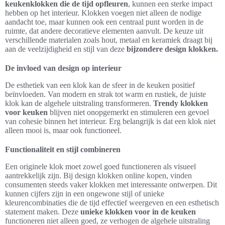
keukenklokken die de tijd opfleuren
, kunnen een sterke impact
hebben op het interieur. Klokken voegen niet alleen de nodige
aandacht toe, maar kunnen ook een centraal punt worden in de
ruimte, dat andere decoratieve elementen aanvult. De keuze uit
verschillende materialen zoals hout, metaal en keramiek draagt bij
aan de veelzijdigheid en stijl van deze
bijzondere design klokken.
De invloed van design op interieur
De esthetiek van een klok kan de sfeer in de keuken positief
beïnvloeden. Van modern en strak tot warm en rustiek, de juiste
klok kan de algehele uitstraling transformeren.
Trendy klokken
voor keuken
blijven niet onopgemerkt en stimuleren een gevoel
van cohesie binnen het interieur. Erg belangrijk is dat een klok niet
alleen mooi is, maar ook functioneel.
Functionaliteit en stijl combineren
Een originele klok moet zowel goed functioneren als visueel
aantrekkelijk zijn. Bij design klokken online kopen, vinden
consumenten steeds vaker klokken met interessante ontwerpen. Dit
kunnen cijfers zijn in een ongewone stijl of unieke
kleurencombinaties die de tijd effectief weergeven en een esthetisch
statement maken. Deze
unieke klokken voor in de keuken
functioneren niet alleen goed, ze verhogen de algehele uitstraling