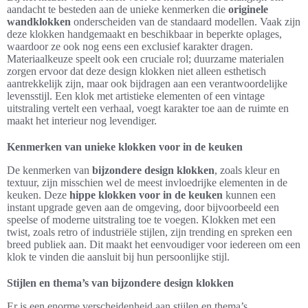
aandacht te besteden aan de unieke kenmerken die
originele
wandklokken
onderscheiden van de standaard modellen. Vaak zijn
deze klokken handgemaakt en beschikbaar in beperkte oplages,
waardoor ze ook nog eens een exclusief karakter dragen.
Materiaalkeuze speelt ook een cruciale rol; duurzame materialen
zorgen ervoor dat deze design klokken niet alleen esthetisch
aantrekkelijk zijn, maar ook bijdragen aan een verantwoordelijke
levensstijl. Een klok met artistieke elementen of een vintage
uitstraling vertelt een verhaal, voegt karakter toe aan de ruimte en
maakt het interieur nog levendiger.
Kenmerken van unieke klokken voor in de keuken
De kenmerken van
bijzondere design klokken
, zoals kleur en
textuur, zijn misschien wel de meest invloedrijke elementen in de
keuken. Deze
hippe klokken voor in de keuken
kunnen een
instant upgrade geven aan de omgeving, door bijvoorbeeld een
speelse of moderne uitstraling toe te voegen. Klokken met een
twist, zoals retro of industriële stijlen, zijn trending en spreken een
breed publiek aan. Dit maakt het eenvoudiger voor iedereen om een
klok te vinden die aansluit bij hun persoonlijke stijl.
Stijlen en thema’s van bijzondere design klokken
Er is een enorme verscheidenheid aan stijlen en thema’s