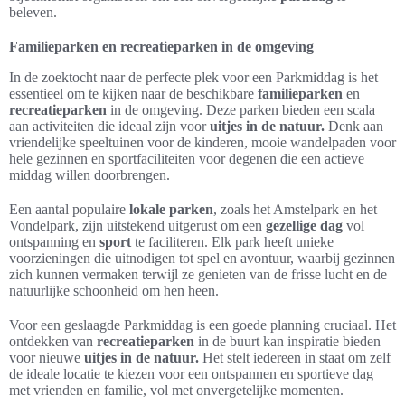
beleven.
Familieparken en recreatieparken in de omgeving
In de zoektocht naar de perfecte plek voor een Parkmiddag is het
essentieel om te kijken naar de beschikbare
familieparken
en
recreatieparken
in de omgeving. Deze parken bieden een scala
aan activiteiten die ideaal zijn voor
uitjes in de natuur.
Denk aan
vriendelijke speeltuinen voor de kinderen, mooie wandelpaden voor
hele gezinnen en sportfaciliteiten voor degenen die een actieve
middag willen doorbrengen.
Een aantal populaire
lokale parken
, zoals het Amstelpark en het
Vondelpark, zijn uitstekend uitgerust om een
gezellige dag
vol
ontspanning en
sport
te faciliteren. Elk park heeft unieke
voorzieningen die uitnodigen tot spel en avontuur, waarbij gezinnen
zich kunnen vermaken terwijl ze genieten van de frisse lucht en de
natuurlijke schoonheid om hen heen.
Voor een geslaagde Parkmiddag is een goede planning cruciaal. Het
ontdekken van
recreatieparken
in de buurt kan inspiratie bieden
voor nieuwe
uitjes in de natuur.
Het stelt iedereen in staat om zelf
de ideale locatie te kiezen voor een ontspannen en sportieve dag
met vrienden en familie, vol met onvergetelijke momenten.