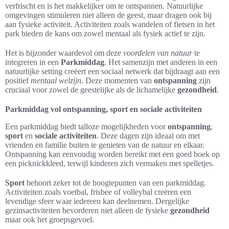
verfrischt en is het makkelijker om te ontspannen. Natuurlijke
omgevingen stimuleren niet alleen de geest, maar dragen ook bij
aan fysieke activiteit. Activiteiten zoals wandelen of fietsen in het
park bieden de kans om zowel mentaal als fysiek actief te zijn.
Het is bijzonder waardevol om deze
voordelen van natuur
te
integreren in een
Parkmiddag
. Het samenzijn met anderen in een
natuurlijke setting creëert een sociaal netwerk dat bijdraagt aan een
positief
mentaal welzijn
. Deze momenten van
ontspanning
zijn
cruciaal voor zowel de geestelijke als de lichamelijke
gezondheid
.
Parkmiddag vol ontspanning, sport en sociale activiteiten
Een parkmiddag biedt talloze mogelijkheden voor
ontspanning
,
sport
en
sociale activiteiten
. Deze dagen zijn ideaal om met
vrienden en familie buiten te genieten van de natuur en elkaar.
Ontspanning kan eenvoudig worden bereikt met een goed boek op
een picknickkleed, terwijl kinderen zich vermaken met spelletjes.
Sport
behoort zeker tot de hoogtepunten van een parkmiddag.
Activiteiten zoals voetbal, frisbee of volleybal creëren een
levendige sfeer waar iedereen kan deelnemen. Dergelijke
gezinsactiviteiten bevorderen niet alleen de fysieke
gezondheid
maar ook het groepsgevoel.