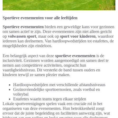
Sportieve evenementen voor alle leeftijden
Sportieve evenementen
bieden een geweldige kans voor gezinnen
om samen actief te zijn. Deze evenementen zijn niet alleen gericht
op
volwassen sport
, maar ook op
sport voor kinderen
, waardoor
iedereen kan deelnemen. Van hardloopwedstrijden tot estafettes, de
mogelijkheden zijn eindeloos.
Een belangrijk aspect van deze
sportieve evenementen
is de
inclusiviteit. Gezinnen worden aangemoedigd om samen deel te
nemen aan competitieve activiteiten, ongeacht hun
vaardigheidsniveau. Dit versterkt de band tussen ouders en
kinderen terwijl ze samen plezier maken.
Hardloopwedstrijden met verschillende afstandsniveaus
Gezinsvriendelijke sporttoernooien, zoals voetbal en
volleybal
Estafettes waarin teams tegen elkaar strijden
Lokale sportverenigingen spelen vaak een cruciale rol in het
organiseren van deze evenementen. Hun betrokkenheid zorgt
ervoor dat de juiste begeleiding en faciliteiten aanwezig zijn, wat
bijdraagt aan een veilige en leuke ervaring voor alle deelnemers.