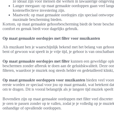
ze ideaal zijn voor mensen die werken in lawaaierige omgevin
Langer meegaan: op maat gemaakte oordoppen gaan veel lange
kosteneffectieve investering zijn.
Maatwerk: op maat gemaakte oordopjes zijn speciaal ontworpe
maximale bescherming bieden.
Kortom, op maat gemaakte gehoorbescherming biedt de beste bescherm
comfort en gemak biedt voor dagelijks gebruik.
Op maat gemaakte oordopjes met filter voor muzikanten
Als muzikant ben je waarschijnlijk bekend met het belang van gehoo
bent of gewoon wat speelt in je vrije tijd, je gehoor is van onschatb
Op maat gemaakte oordopjes met filter
kunnen een geweldige oplo
beschermen zonder afbreuk te doen aan de geluidskwaliteit. Deze oor
filteren, waardoor je muziek nog steeds helder en gedetailleerd klinkt
Op maat gemaakte oordoppen voor muzikanten
bieden veel voord
eerste worden ze speciaal voor jou op maat gemaakt, wat betekent dat 
om te dragen. Dit is vooral belangrijk als je langere tijd muziek speelt
Bovendien zijn op maat gemaakte oordoppen met filter veel discreter
je oren te passen zonder op te vallen, zodat je je volledig op je muz
onhandige of opvallende oordoppen.