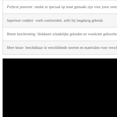
Perfecte pasvorm:
omdat ze speciaal op maat gemaakt zijn voor jouw oren
Superieur comfort:
voelt comfortabel, zelfs bij langdurig gebruik
Betere bescherming:
blokkeert schadelijke geluiden en voorkomt gehoorbe
Meer keuze:
beschikbaar in verschillende soorten en materialen voor versch