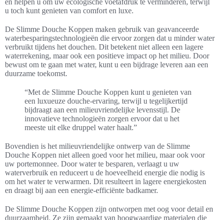
en helpen u om uw ecologische voetafdruk te verminderen, terwijl
u toch kunt genieten van comfort en luxe.
De Slimme Douche Koppen maken gebruik van geavanceerde
waterbesparingstechnologieën die ervoor zorgen dat u minder water
verbruikt tijdens het douchen. Dit betekent niet alleen een lagere
waterrekening, maar ook een positieve impact op het milieu. Door
bewust om te gaan met water, kunt u een bijdrage leveren aan een
duurzame toekomst.
“Met de Slimme Douche Koppen kunt u genieten van
een luxueuze douche-ervaring, terwijl u tegelijkertijd
bijdraagt aan een milieuvriendelijke levensstijl. De
innovatieve technologieën zorgen ervoor dat u het
meeste uit elke druppel water haalt.”
Bovendien is het milieuvriendelijke ontwerp van de Slimme
Douche Koppen niet alleen goed voor het milieu, maar ook voor
uw portemonnee. Door water te besparen, verlaagt u uw
waterverbruik en reduceert u de hoeveelheid energie die nodig is
om het water te verwarmen. Dit resulteert in lagere energiekosten
en draagt bij aan een energie-efficiënte badkamer.
De Slimme Douche Koppen zijn ontworpen met oog voor detail en
duurzaamheid. Ze zijn gemaakt van hoogwaardige materialen die