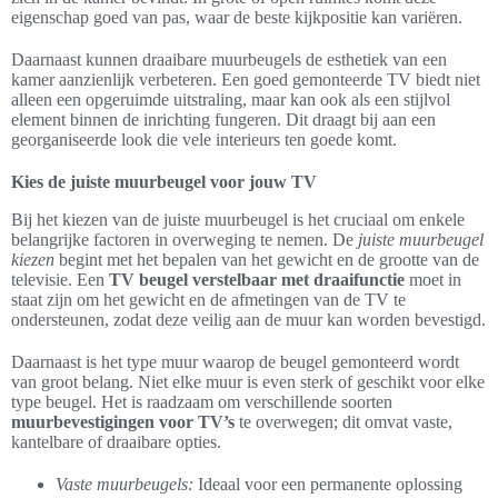
eigenschap goed van pas, waar de beste kijkpositie kan variëren.
Daarnaast kunnen draaibare muurbeugels de esthetiek van een
kamer aanzienlijk verbeteren. Een goed gemonteerde TV biedt niet
alleen een opgeruimde uitstraling, maar kan ook als een stijlvol
element binnen de inrichting fungeren. Dit draagt bij aan een
georganiseerde look die vele interieurs ten goede komt.
Kies de juiste muurbeugel voor jouw TV
Bij het kiezen van de juiste muurbeugel is het cruciaal om enkele
belangrijke factoren in overweging te nemen. De
juiste muurbeugel
kiezen
begint met het bepalen van het gewicht en de grootte van de
televisie. Een
TV beugel verstelbaar met draaifunctie
moet in
staat zijn om het gewicht en de afmetingen van de TV te
ondersteunen, zodat deze veilig aan de muur kan worden bevestigd.
Daarnaast is het type muur waarop de beugel gemonteerd wordt
van groot belang. Niet elke muur is even sterk of geschikt voor elke
type beugel. Het is raadzaam om verschillende soorten
muurbevestigingen voor TV’s
te overwegen; dit omvat vaste,
kantelbare of draaibare opties.
Vaste muurbeugels:
Ideaal voor een permanente oplossing