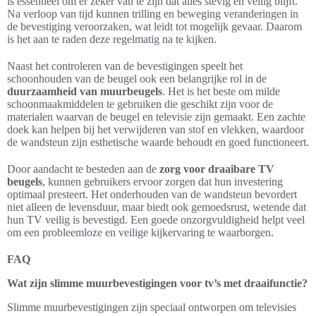
is essentieel om er zeker van te zijn dat alles stevig en veilig blijft.
Na verloop van tijd kunnen trilling en beweging veranderingen in
de bevestiging veroorzaken, wat leidt tot mogelijk gevaar. Daarom
is het aan te raden deze regelmatig na te kijken.
Naast het controleren van de bevestigingen speelt het
schoonhouden van de beugel ook een belangrijke rol in de
duurzaamheid van muurbeugels
. Het is het beste om milde
schoonmaakmiddelen te gebruiken die geschikt zijn voor de
materialen waarvan de beugel en televisie zijn gemaakt. Een zachte
doek kan helpen bij het verwijderen van stof en vlekken, waardoor
de wandsteun zijn esthetische waarde behoudt en goed functioneert.
Door aandacht te besteden aan de
zorg voor draaibare TV
beugels
, kunnen gebruikers ervoor zorgen dat hun investering
optimaal presteert. Het onderhouden van de wandsteun bevordert
niet alleen de levensduur, maar biedt ook gemoedsrust, wetende dat
hun TV veilig is bevestigd. Een goede onzorgvuldigheid helpt veel
om een probleemloze en veilige kijkervaring te waarborgen.
FAQ
Wat zijn slimme muurbevestigingen voor tv’s met draaifunctie?
Slimme muurbevestigingen zijn speciaal ontworpen om televisies