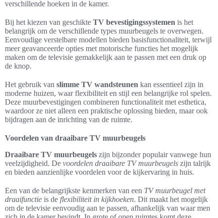
verschillende hoeken in de kamer.
Bij het kiezen van geschikte
TV bevestigingssystemen
is het
belangrijk om de verschillende types muurbeugels te overwegen.
Eenvoudige verstelbare modellen bieden basisfunctionaliteit, terwijl
meer geavanceerde opties met motorische functies het mogelijk
maken om de televisie gemakkelijk aan te passen met een druk op
de knop.
Het gebruik van
slimme TV wandsteunen
kan essentieel zijn in
moderne huizen, waar flexibiliteit en stijl een belangrijke rol spelen.
Deze muurbevestigingen combineren functionaliteit met esthetica,
waardoor ze niet alleen een praktische oplossing bieden, maar ook
bijdragen aan de inrichting van de ruimte.
Voordelen van draaibare TV muurbeugels
Draaibare TV muurbeugels
zijn bijzonder populair vanwege hun
veelzijdigheid. De
voordelen draaibare TV muurbeugels
zijn talrijk
en bieden aanzienlijke voordelen voor de kijkervaring in huis.
Een van de belangrijkste kenmerken van een
TV muurbeugel met
draaifunctie
is de
flexibiliteit in kijkhoeken
. Dit maakt het mogelijk
om de televisie eenvoudig aan te passen, afhankelijk van waar men
zich in de kamer bevindt. In grote of open ruimtes komt deze