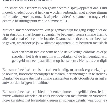
Een smart beeldscherm is een geavanceerd display-apparaat dat is uitg
mogelijkheden doordat het kan worden verbonden met andere slimme 
informatie opzoeken, muziek afspelen, video’s streamen en nog veel m
centrale besturingspunt van je slimme thuis.
Met een smart beeldscherm kun je gemakkelijk toegang krijgen tot de n
je in staat om smart home-apparaten te bedienen, zoals slimme thermo
allemaal vanaf één centrale locatie. Daarnaast biedt een smart beel
te geven, waardoor je jouw slimme apparaten kunt besturen met slecht
Met een smart beeldscherm heb je de volledige controle over je 
afspelen, het laatste nieuws wilt bekijken of de temperatuur w
geregeld met een paar tikken op het scherm. Het is als een digital
Een smart beeldscherm is niet alleen handig, maar ook erg veelzijdig.
te houden, boodschappenlijstjes te maken, herinneringen in te stellen 
Dankzij de integratie met slimme assistenten zoals Google Assistant 
antwoorden krijgen in realtime.
Een smart beeldscherm biedt ook entertainmentmogelijkheden. Je kunt 
muziekalbums afspelen en zelfs videochatten met familie en vrienden
hoge kwaliteit met levendige kleuren en scherpe details, waardoor je 