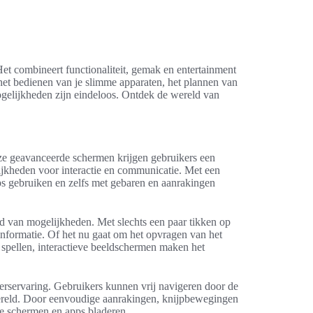
Het combineert functionaliteit, gemak en entertainment
het bedienen van je slimme apparaten, het plannen van
ogelijkheden zijn eindeloos. Ontdek de wereld van
eze geavanceerde schermen krijgen gebruikers een
ijkheden voor interactie en communicatie. Met een
s gebruiken en zelfs met gebaren en aanrakingen
 van mogelijkheden. Met slechts een paar tikken op
informatie. Of het nu gaat om het opvragen van het
e spellen, interactieve beeldschermen maken het
erservaring. Gebruikers kunnen vrij navigeren door de
wereld. Door eenvoudige aanrakingen, knijpbewegingen
e schermen en apps bladeren.