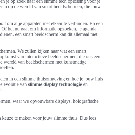
Ben je op zoek naar een slimme tech oplossing voor je
per in op de wereld van smart beeldschermen, die jouw
oit om al je apparaten met elkaar te verbinden. En een
. Of het nu gaat om informatie opzoeken, je agenda
edienen, een smart beeldscherm kan dit allemaal met
chermen. We zullen kijken naar wat een smart
opkomst van interactieve beeldschermen, die ons een
 de wereld van beeldschermen met kunstmatige
hoeften.
pelen in een slimme thuisomgeving en hoe je jouw huis
de evolutie van
slimme display technologie
en
is.
hermen, waar we opvouwbare displays, holografische
h keuze te maken voor jouw slimme thuis. Dus lees