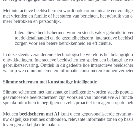
Met interactieve beeldschermen wordt ook communicatie eenvoudiger.
met vrienden en familie of het sturen van berichten, het gebruik van 
meer betrokken en persoonlijk.
Interactieve beeldschermen worden steeds vaker gebruikt in ver
tot de detailhandel en de gezondheidszorg, interactieve beelds
zorgen voor een betere betrokkenheid en efficiëntie.
In deze steeds veranderende technologische wereld is het belangrijk 
ontwikkelingen. Interactieve beeldschermen spelen een belangrijke r
gebruikerservaring. Ontdek in dit gedeelte hoe interactieve beeldsc
waarop we communiceren en informatie consumeren kunnen verbete
Slimme schermen met kunstmatige intelligentie
Slimme schermen met kunstmatige intelligentie worden steeds popula
geavanceerde beeldschermen zijn voorzien van innovatieve AI-functie
spraakopdrachten te begrijpen en zelfs proactief te reageren op de be
Met een
beeldscherm met AI
kunt u een gepersonaliseerde ervaring
uw dagelijkse routines onthouden, relevante informatie tonen op basi
leven gemakkelijker te maken.