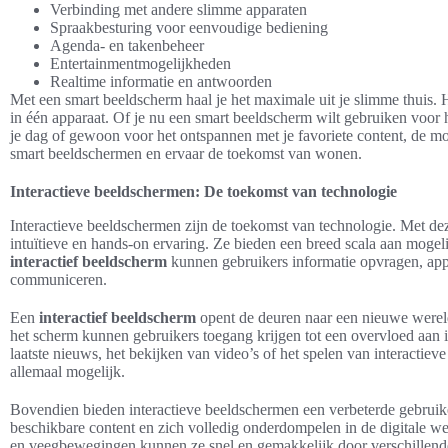
Verbinding met andere slimme apparaten
Spraakbesturing voor eenvoudige bediening
Agenda- en takenbeheer
Entertainmentmogelijkheden
Realtime informatie en antwoorden
Met een smart beeldscherm haal je het maximale uit je slimme thuis. 
in één apparaat. Of je nu een smart beeldscherm wilt gebruiken voor 
je dag of gewoon voor het ontspannen met je favoriete content, de m
smart beeldschermen en ervaar de toekomst van wonen.
Interactieve beeldschermen: De toekomst van technologie
Interactieve beeldschermen zijn de toekomst van technologie. Met d
intuïtieve en hands-on ervaring. Ze bieden een breed scala aan mogel
interactief beeldscherm
kunnen gebruikers informatie opvragen, app
communiceren.
Een
interactief beeldscherm
opent de deuren naar een nieuwe wereld
het scherm kunnen gebruikers toegang krijgen tot een overvloed aan 
laatste nieuws, het bekijken van video’s of het spelen van interactiev
allemaal mogelijk.
Bovendien bieden interactieve beeldschermen een verbeterde gebruik
beschikbare content en zich volledig onderdompelen in de digitale 
en veegbewegingen kunnen ze snel en gemakkelijk door verschillend