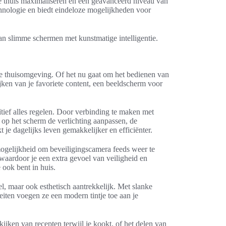
 thuis maximaliseren en een geavanceerd niveau van
hnologie en biedt eindeloze mogelijkheden voor
an slimme schermen met kunstmatige intelligentie.
me thuisomgeving. Of het nu gaat om het bedienen van
jken van je favoriete content, een beeldscherm voor
tief alles regelen. Door verbinding te maken met
n op het scherm de verlichting aanpassen, de
t je dagelijks leven gemakkelijker en efficiënter.
ogelijkheid om beveiligingscamera feeds weer te
waardoor je een extra gevoel van veiligheid en
e ook bent in huis.
l, maar ook esthetisch aantrekkelijk. Met slanke
eiten voegen ze een modern tintje toe aan je
kijken van recepten terwijl je kookt, of het delen van