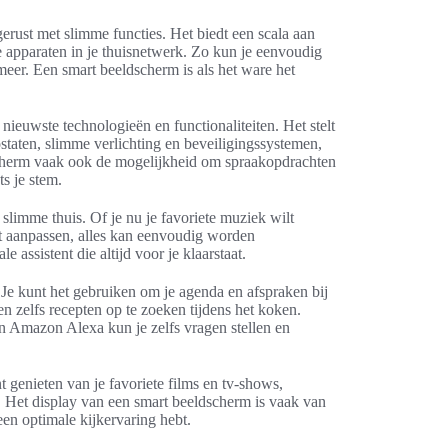
erust met slimme functies. Het biedt een scala aan
apparaten in je thuisnetwerk. Zo kun je eenvoudig
eer. Een smart beeldscherm is als het ware het
ieuwste technologieën en functionaliteiten. Het stelt
staten, slimme verlichting en beveiligingssystemen,
dscherm vaak ook de mogelijkheid om spraakopdrachten
s je stem.
slimme thuis. Of je nu je favoriete muziek wilt
ilt aanpassen, alles kan eenvoudig worden
e assistent die altijd voor je klaarstaat.
 Je kunt het gebruiken om je agenda en afspraken bij
en zelfs recepten op te zoeken tijdens het koken.
en Amazon Alexa kun je zelfs vragen stellen en
genieten van je favoriete films en tv-shows,
. Het display van een smart beeldscherm is vaak van
een optimale kijkervaring hebt.