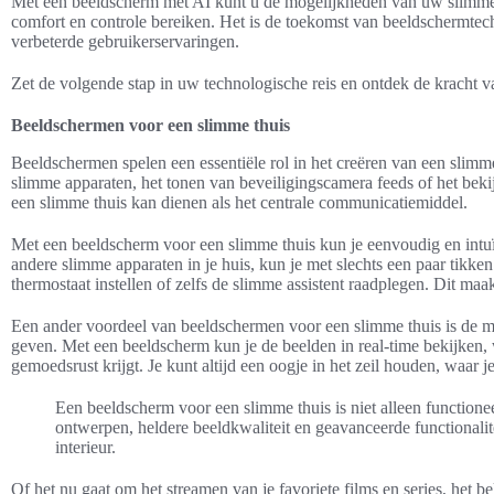
Met een beeldscherm met AI kunt u de mogelijkheden van uw slimme
comfort en controle bereiken. Het is de toekomst van beeldschermtec
verbeterde gebruikerservaringen.
Zet de volgende stap in uw technologische reis en ontdek de kracht v
Beeldschermen voor een slimme thuis
Beeldschermen spelen een essentiële rol in het creëren van een slim
slimme apparaten, het tonen van beveiligingscamera feeds of het beki
een slimme thuis kan dienen als het centrale communicatiemiddel.
Met een beeldscherm voor een slimme thuis kun je eenvoudig en intuï
andere slimme apparaten in je huis, kun je met slechts een paar tikke
thermostaat instellen of zelfs de slimme assistent raadplegen. Dit maak
Een ander voordeel van beeldschermen voor een slimme thuis is de m
geven. Met een beeldscherm kun je de beelden in real-time bekijken, 
gemoedsrust krijgt. Je kunt altijd een oogje in het zeil houden, waar j
Een beeldscherm voor een slimme thuis is niet alleen functionee
ontwerpen, heldere beeldkwaliteit en geavanceerde functionalit
interieur.
Of het nu gaat om het streamen van je favoriete films en series, het be