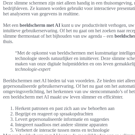
Deze slimme schermen zijn niet alleen handig in een thuisomgeving, 
bedrijfsleven. Ze kunnen worden gebruikt voor interactieve presentat
het analyseren van gegevens in realtime.
Met een
beeldscherm met AI
kunt u uw productiviteit verhogen, uw
intuïtieve gebruikerservaring. Of het nu gaat om het zoeken naar rec
slimme thermostaat of het bijhouden van uw agenda – een
beeldsche
thuis.
“Met de opkomst van beeldschermen met kunstmatige intelligent
technologie steeds natuurlijker en intuïtiever. Deze slimme sc
maken van onze digitale hulpmiddelen en ons leven gemakkelijk
technologie-expert
Beeldschermen met AI bieden tal van voordelen. Ze bieden niet alle
gepersonaliseerde gebruikerservaring. Of het nu gaat om het automat
omgevingsverlichting, het herkennen van uw stemcommando’s of het t
een beeldscherm met AI maakt uw leven slimmer en efficiënter.
Herkent patronen en past zich aan uw behoeften aan
Begrijpt en reageert op spraakopdrachten
Levert gepersonaliseerde informatie en suggesties
Integreert naadloos met andere slimme apparaten
Verbetert de interactie tussen mens en technologie