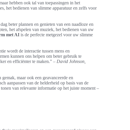
maar hebben ook tal van toepassingen in het
ies, het bedienen van slimme apparatuur en zelfs voor
 dag beter plannen en genieten van een naadloze en
epten, het afspelen van muziek, het bedienen van uw
rm met AI
is de perfecte metgezel voor uw slimme
ie wordt de interactie tussen mens en
hermen kunnen ons helpen om beter gebruik te
er en efficiënter te maken.” –
David Johnson,
en gemak, maar ook een geavanceerde en
isch aanpassen van de helderheid op basis van de
onen van relevante informatie op het juiste moment –