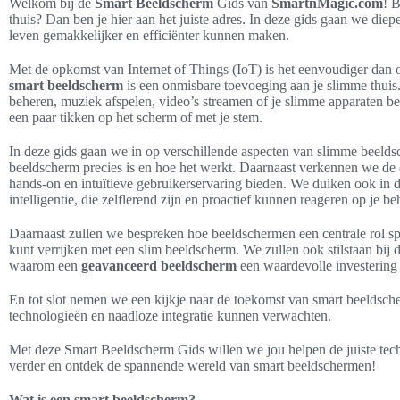
Welkom bij de
Smart Beeldscherm
Gids van
SmartnMagic.com
! 
thuis? Dan ben je hier aan het juiste adres. In deze gids gaan we die
leven gemakkelijker en efficiënter kunnen maken.
Met de opkomst van Internet of Things (IoT) is het eenvoudiger dan o
smart beeldscherm
is een onmisbare toevoeging aan je slimme thuis
beheren, muziek afspelen, video’s streamen of je slimme apparaten b
een paar tikken op het scherm of met je stem.
In deze gids gaan we in op verschillende aspecten van slimme beelds
beeldscherm precies is en hoe het werkt. Daarnaast verkennen we de 
hands-on en intuïtieve gebruikerservaring bieden. We duiken ook in
intelligentie, die zelflerend zijn en proactief kunnen reageren op je be
Daarnaast zullen we bespreken hoe beeldschermen een centrale rol s
kunt verrijken met een slim beeldscherm. We zullen ook stilstaan bij 
waarom een
geavanceerd beeldscherm
een waardevolle investering 
En tot slot nemen we een kijkje naar de toekomst van smart beeldsc
technologieën en naadloze integratie kunnen verwachten.
Met deze Smart Beeldscherm Gids willen we jou helpen de juiste tec
verder en ontdek de spannende wereld van smart beeldschermen!
Wat is een smart beeldscherm?