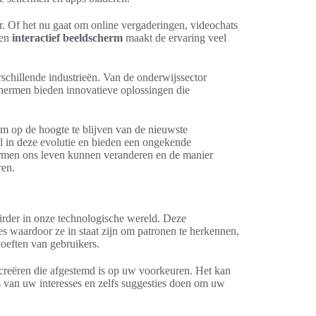
 Of het nu gaat om online vergaderingen, videochats
een
interactief beeldscherm
maakt de ervaring veel
schillende industrieën. Van de onderwijssector
chermen bieden innovatieve oplossingen die
om op de hoogte te blijven van de nieuwste
ol in deze evolutie en bieden een ongekende
hermen ons leven kunnen veranderen en de manier
ren.
irder in onze technologische wereld. Deze
s waardoor ze in staat zijn om patronen te herkennen,
hoeften van gebruikers.
 creëren die afgestemd is op uw voorkeuren. Het kan
s van uw interesses en zelfs suggesties doen om uw