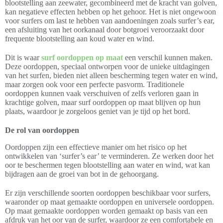
blootstelling aan zeewater, gecombineerd met de kracht van golven,
kan negatieve effecten hebben op het gehoor. Het is niet ongewoon
voor surfers om last te hebben van aandoeningen zoals surfer’s ear,
een afsluiting van het oorkanaal door botgroei veroorzaakt door
frequente blootstelling aan koud water en wind.
Dit is waar
surf oordoppen op maat
een verschil kunnen maken.
Deze oordoppen, speciaal ontworpen voor de unieke uitdagingen
van het surfen, bieden niet alleen bescherming tegen water en wind,
maar zorgen ook voor een perfecte pasvorm. Traditionele
oordoppen kunnen vaak verschuiven of zelfs verloren gaan in
krachtige golven, maar surf oordoppen op maat blijven op hun
plaats, waardoor je zorgeloos geniet van je tijd op het bord.
De rol van oordoppen
Oordoppen zijn een effectieve manier om het risico op het
ontwikkelen van ‘surfer’s ear’ te verminderen. Ze werken door het
oor te beschermen tegen blootstelling aan water en wind, wat kan
bijdragen aan de groei van bot in de gehoorgang.
Er zijn verschillende soorten oordoppen beschikbaar voor surfers,
waaronder op maat gemaakte oordoppen en universele oordoppen.
Op maat gemaakte oordoppen worden gemaakt op basis van een
afdruk van het oor van de surfer, waardoor ze een comfortabele en