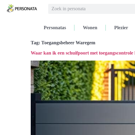
Personatas
Wonen
Plezier
Tag:
Toegangsbeheer Waregem
Waar kan ik een schuifpoort met toegangscontrol