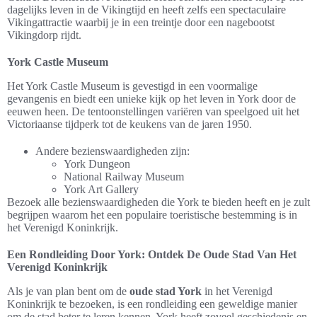
dagelijks leven in de Vikingtijd en heeft zelfs een spectaculaire
Vikingattractie waarbij je in een treintje door een nagebootst
Vikingdorp rijdt.
York Castle Museum
Het York Castle Museum is gevestigd in een voormalige
gevangenis en biedt een unieke kijk op het leven in York door de
eeuwen heen. De tentoonstellingen variëren van speelgoed uit het
Victoriaanse tijdperk tot de keukens van de jaren 1950.
Andere bezienswaardigheden zijn:
York Dungeon
National Railway Museum
York Art Gallery
Bezoek alle bezienswaardigheden die York te bieden heeft en je zult
begrijpen waarom het een populaire toeristische bestemming is in
het Verenigd Koninkrijk.
Een Rondleiding Door York: Ontdek De Oude Stad Van Het
Verenigd Koninkrijk
Als je van plan bent om de
oude stad York
in het Verenigd
Koninkrijk te bezoeken, is een rondleiding een geweldige manier
om de stad beter te leren kennen. York heeft zoveel geschiedenis en