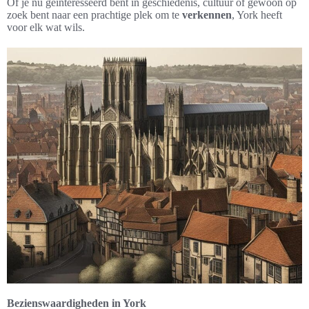
Of je nu geïnteresseerd bent in geschiedenis, cultuur of gewoon op
zoek bent naar een prachtige plek om te
verkennen
, York heeft
voor elk wat wils.
Bezienswaardigheden in York