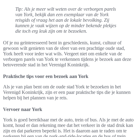
Tip: Als je meer wilt weten over de verborgen parels
van York, bekijk dan een exemplaar van de York
reisgids of vraag het aan de lokale bevolking. Zij
kunnen je vaak wijzen op de minder bekende plekjes
die toch erg leuk zijn om te bezoeken.
Of je nu geïnteresseerd bent in geschiedenis, kunst, cultuur of
gewoon wilt genieten van de sfeer van een prachtige oude stad,
York heeft voor ieder wat wils. Vergeet niet om enkele van de
verborgen parels van York te verkennen tijdens je bezoek aan deze
betoverende stad in het Verenigd Koninkrijk.
Praktische tips voor een bezoek aan York
Als je van plan bent om de oude stad York te bezoeken in het
Verenigd Koninkrijk, zijn er een paar praktische tips die je kunnen
helpen bij het plannen van je reis.
Vervoer naar York
York is goed bereikbaar met de auto, trein of bus. Als je met de auto
komt, houd er dan rekening mee dat het verkeer in de stad druk kan
zijn en dat parkeren beperkt is. Het is daarom aan te raden om te
parkeren bij een van de park-and-ride-locaties en de bus of trein