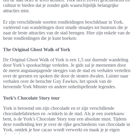
cultuur te bieden dat je zonder gids waarschijnlijk belangrijke
attracties mist.
Er zijn verschillende soorten rondleidingen beschikbaar in York,
variërend van wandelingen door smalle straatjes tot bustours die je
naar de beste attracties van de stad brengen. Hier zijn enkele van de
beste rondleidingen die je kunt boeken:
The Original Ghost Walk of York
De Original Ghost Walk of York is een 1,5 uur durende wandeling
door York’s spookachtige verleden. Je gids zal je meenemen door
de meest angstaanjagende steegjes van de stad en verhalen vertellen
over de geesten en spoken die door de straten dwalen. Luister naar
verhalen over de beruchte Guy Fawkes, het spook van de
beroemde York Minster en andere onheilspellende legendes.
York’s Chocolate Story tour
York is beroemd om zijn chocolade en er zijn verschillende
chocoladefabrieken en -winkels in de stad. Als je een zoetekauw
bent, is de York’s Chocolate Story tour een absolute must. Tijdens
deze rondleiding leer je over de rijke geschiedenis van chocolade in
York, ontdek je hoe cacao wordt verwerkt en maak je je eigen