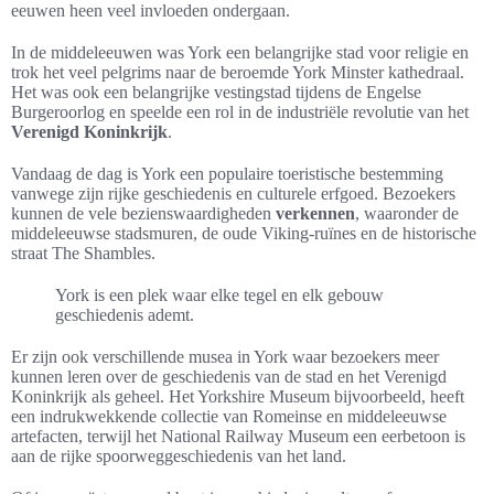
eeuwen heen veel invloeden ondergaan.
In de middeleeuwen was York een belangrijke stad voor religie en
trok het veel pelgrims naar de beroemde York Minster kathedraal.
Het was ook een belangrijke vestingstad tijdens de Engelse
Burgeroorlog en speelde een rol in de industriële revolutie van het
Verenigd Koninkrijk
.
Vandaag de dag is York een populaire toeristische bestemming
vanwege zijn rijke geschiedenis en culturele erfgoed. Bezoekers
kunnen de vele bezienswaardigheden
verkennen
, waaronder de
middeleeuwse stadsmuren, de oude Viking-ruïnes en de historische
straat The Shambles.
York is een plek waar elke tegel en elk gebouw
geschiedenis ademt.
Er zijn ook verschillende musea in York waar bezoekers meer
kunnen leren over de geschiedenis van de stad en het Verenigd
Koninkrijk als geheel. Het Yorkshire Museum bijvoorbeeld, heeft
een indrukwekkende collectie van Romeinse en middeleeuwse
artefacten, terwijl het National Railway Museum een eerbetoon is
aan de rijke spoorweggeschiedenis van het land.