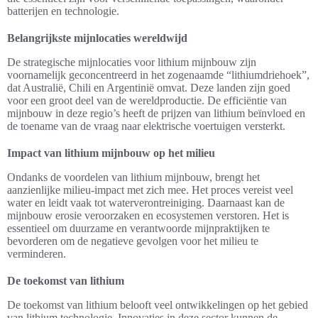
batterijen en technologie.
Belangrijkste mijnlocaties wereldwijd
De strategische mijnlocaties voor lithium mijnbouw zijn
voornamelijk geconcentreerd in het zogenaamde “lithiumdriehoek”,
dat Australië, Chili en Argentinië omvat. Deze landen zijn goed
voor een groot deel van de wereldproductie. De efficiëntie van
mijnbouw in deze regio’s heeft de prijzen van lithium beïnvloed en
de toename van de vraag naar elektrische voertuigen versterkt.
Impact van lithium mijnbouw op het milieu
Ondanks de voordelen van lithium mijnbouw, brengt het
aanzienlijke milieu-impact met zich mee. Het proces vereist veel
water en leidt vaak tot waterverontreiniging. Daarnaast kan de
mijnbouw erosie veroorzaken en ecosystemen verstoren. Het is
essentieel om duurzame en verantwoorde mijnpraktijken te
bevorderen om de negatieve gevolgen voor het milieu te
verminderen.
De toekomst van lithium
De toekomst van lithium belooft veel ontwikkelingen op het gebied
van lithium technologie. Innovaties in deze sector kunnen de