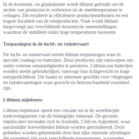
In de keramiek- en glasindustrie wordt lithium gebruikt om de
sterkte van producten te verbeteren en de smelttemperatuur te
verlagen. Dit resulteert in efficiëntere productiemethoden en een
hogere kwaliteit van de eindproducten. Vaak wordt lithium
toegevoegd aan verschillende keramische samenstellingen,
waardoor de stabiliteit onder hoge temperaturen toeneemt.
Toepassingen in de lucht- en ruimtevaart
De lucht- en ruimtevaart neemt lithium toepassingen waar in
speciale coatings en batterijen. Deze producten zijn ontworpen om
onder extreme omstandigheden te presteren. Lithium-ion batterijen
worden steeds gebruikelijker, vanwege hun lichtgewicht en hoge
energiedichtheid. Dit maakt ze uitermate geschikt voor vliegtuigen
en ruimtevaartuigen waar gewicht en betrouwbaarheid essentieel
zijn.
Lithium mijnbouw
Lithium mijnbouw speelt een cruciale rol in de wereldwijde
toeleveringsketen van dit belangrijke mineraal. De grootste
mijnlocaties bevinden zich in Australië, Chili en Argentinië, waar
aanzienlijke hoeveelheden lithium worden geëxtraheerd. Deze
gebieden worden gekenmerkt door hun rijke minerale afzettingen
die essentieel zijn voor verschillende toepassingen, waaronder