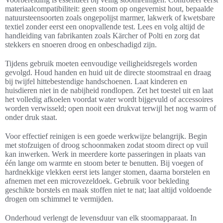
materiaalcompatibiliteit: geen stoom op ongevernist hout, bepaalde
natuursteensoorten zoals ongepolijst marmer, lakwerk of kwetsbare
textiel zonder eerst een onopvallende test. Lees en volg altijd de
handleiding van fabrikanten zoals Kärcher of Polti en zorg dat
stekkers en snoeren droog en onbeschadigd zijn.
Tijdens gebruik moeten eenvoudige veiligheidsregels worden
gevolgd. Houd handen en huid uit de directe stoomstraal en draag
bij twijfel hittebestendige handschoenen. Laat kinderen en
huisdieren niet in de nabijheid rondlopen. Zet het toestel uit en laat
het volledig afkoelen voordat water wordt bijgevuld of accessoires
worden verwisseld; open nooit een drukvat terwijl het nog warm of
onder druk staat.
Voor effectief reinigen is een goede werkwijze belangrijk. Begin
met stofzuigen of droog schoonmaken zodat stoom direct op vuil
kan inwerken. Werk in meerdere korte passeringen in plaats van
één lange om warmte en stoom beter te benutten. Bij voegen of
hardnekkige vlekken eerst iets langer stomen, daarna borstelen en
afnemen met een microvezeldoek. Gebruik voor bekleding
geschikte borstels en maak stoffen niet te nat; laat altijd voldoende
drogen om schimmel te vermijden.
Onderhoud verlengt de levensduur van elk stoomapparaat. In