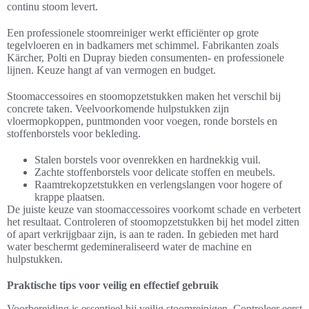
continu stoom levert.
Een professionele stoomreiniger werkt efficiënter op grote
tegelvloeren en in badkamers met schimmel. Fabrikanten zoals
Kärcher, Polti en Dupray bieden consumenten- en professionele
lijnen. Keuze hangt af van vermogen en budget.
Stoomaccessoires en stoomopzetstukken maken het verschil bij
concrete taken. Veelvoorkomende hulpstukken zijn
vloermopkoppen, puntmonden voor voegen, ronde borstels en
stoffenborstels voor bekleding.
Stalen borstels voor ovenrekken en hardnekkig vuil.
Zachte stoffenborstels voor delicate stoffen en meubels.
Raamtrekopzetstukken en verlengslangen voor hogere of
krappe plaatsen.
De juiste keuze van stoomaccessoires voorkomt schade en verbetert
het resultaat. Controleren of stoomopzetstukken bij het model zitten
of apart verkrijgbaar zijn, is aan te raden. In gebieden met hard
water beschermt gedemineraliseerd water de machine en
hulpstukken.
Praktische tips voor veilig en effectief gebruik
Voorbereiding is essentieel bij veilig stoomreinigen. Controleer eerst