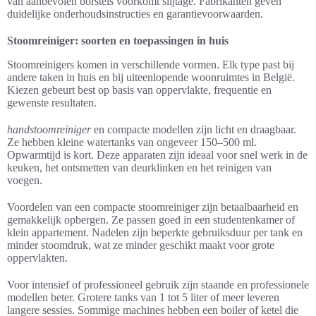
van aanbevolen borstels voorkomt slijtage. Fabrikanten geven
duidelijke onderhoudsinstructies en garantievoorwaarden.
Stoomreiniger: soorten en toepassingen in huis
Stoomreinigers komen in verschillende vormen. Elk type past bij
andere taken in huis en bij uiteenlopende woonruimtes in België.
Kiezen gebeurt best op basis van oppervlakte, frequentie en
gewenste resultaten.
handstoomreiniger
en compacte modellen zijn licht en draagbaar.
Ze hebben kleine watertanks van ongeveer 150–500 ml.
Opwarmtijd is kort. Deze apparaten zijn ideaal voor snel werk in de
keuken, het ontsmetten van deurklinken en het reinigen van
voegen.
Voordelen van een compacte stoomreiniger zijn betaalbaarheid en
gemakkelijk opbergen. Ze passen goed in een studentenkamer of
klein appartement. Nadelen zijn beperkte gebruiksduur per tank en
minder stoomdruk, wat ze minder geschikt maakt voor grote
oppervlakten.
Voor intensief of professioneel gebruik zijn staande en professionele
modellen beter. Grotere tanks van 1 tot 5 liter of meer leveren
langere sessies. Sommige machines hebben een boiler of ketel die