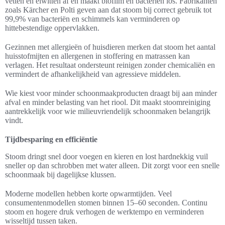
vetten en eiwitten af en maakt biofilm en bacteriën los. Fabrikanten
zoals Kärcher en Polti geven aan dat stoom bij correct gebruik tot
99,9% van bacteriën en schimmels kan verminderen op
hittebestendige oppervlakken.
Gezinnen met allergieën of huisdieren merken dat stoom het aantal
huisstofmijten en allergenen in stoffering en matrassen kan
verlagen. Het resultaat ondersteunt reinigen zonder chemicaliën en
vermindert de afhankelijkheid van agressieve middelen.
Wie kiest voor minder schoonmaakproducten draagt bij aan minder
afval en minder belasting van het riool. Dit maakt stoomreiniging
aantrekkelijk voor wie milieuvriendelijk schoonmaken belangrijk
vindt.
Tijdbesparing en efficiëntie
Stoom dringt snel door voegen en kieren en lost hardnekkig vuil
sneller op dan schrobben met water alleen. Dit zorgt voor een snelle
schoonmaak bij dagelijkse klussen.
Moderne modellen hebben korte opwarmtijden. Veel
consumentenmodellen stomen binnen 15–60 seconden. Continu
stoom en hogere druk verhogen de werktempo en verminderen
wisseltijd tussen taken.