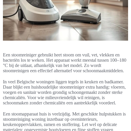
Een stoomreiniger gebruikt heet stoom om vuil, vet, vlekken en
bacteriën los te weken. Het apparaat werkt meestal tussen 100–180
°C bij de uitlaat, afhankelijk van het model. Zo wordt
stoomreinigen een effectief alternatief voor schoonmaakmiddelen.
In veel Belgische woningen liggen tegels in keuken en badkamer.
Daar blijkt een huishoudelijke stoomreiniger extra handig: vloeren,
voegen en sanitair worden grondig schoongemaakt zonder sterke
chemicaliën. Voor wie milieuvriendelijk wil reinigen, is
schoonmaken zonder chemicaliën een aantrekkelijk voordeel.
Een stoomapparaat huis is veelzijdig. Met geschikte hulpstukken is
stoomreiniging woning inzetbaar op oveninterieurs,
keukenoppervlakken, ramen en stoffering. Let wel op delicate
materialen: ongeverniste houtvloeren en fijne stoffen vragen