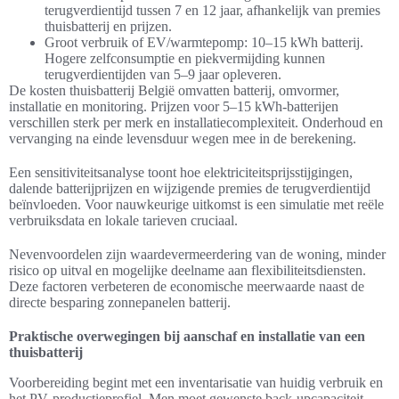
terugverdientijd tussen 7 en 12 jaar, afhankelijk van premies
thuisbatterij en prijzen.
Groot verbruik of EV/warmtepomp: 10–15 kWh batterij.
Hogere zelfconsumptie en piekvermijding kunnen
terugverdientijden van 5–9 jaar opleveren.
De kosten thuisbatterij België omvatten batterij, omvormer,
installatie en monitoring. Prijzen voor 5–15 kWh-batterijen
verschillen sterk per merk en installatiecomplexiteit. Onderhoud en
vervanging na einde levensduur wegen mee in de berekening.
Een sensitiviteitsanalyse toont hoe elektriciteitsprijsstijgingen,
dalende batterijprijzen en wijzigende premies de terugverdientijd
beïnvloeden. Voor nauwkeurige uitkomst is een simulatie met reële
verbruiksdata en lokale tarieven cruciaal.
Nevenvoordelen zijn waardevermeerdering van de woning, minder
risico op uitval en mogelijke deelname aan flexibiliteitsdiensten.
Deze factoren verbeteren de economische meerwaarde naast de
directe besparing zonnepanelen batterij.
Praktische overwegingen bij aanschaf en installatie van een
thuisbatterij
Voorbereiding begint met een inventarisatie van huidig verbruik en
het PV‑productieprofiel. Men moet gewenste back‑upcapaciteit,