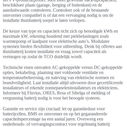
beschikbare plaats (garage, berging of buitenkast) en de
aansluitwaarde controleren. Controleer ook of de bestaande
omvormer compatibel is of dat een vervanging nodig is om de
installatie thuisbatterij soepel te laten verlopen.
De keuze van type en capaciteit richt zich op benodigde kWh en
maximale kW, rekening houdend met piekbelastingen zoals
warmtepomp of laadpunt voor elektrische auto’s. Modulaire
systemen bieden flexibiliteit voor uitbreiding. Denk bij offertes aan
thuisbatterij kosten installatie en vraag zowel capaciteit als
vermogen op zodat de TCO duidelijk wordt.
Technische eisen omvatten AC‑gekoppelde versus DC‑gekoppelde
opties, bekabeling, plaatsing met voldoende ventilatie en
temperatuurbeheersing, en naleving van elektrische normen en
brandveiligheid. Laat installatie altijd uitvoeren door gecertificeerde
installateurs of erkende zonnepaneleninstallateurs en elektriciens.
Informeer bij Fluvius, ORES, Resa of Sibelga of melding of
vergunning batterij nodig is voor het beoogde systeem.
Garantie en service zijn cruciaal: let op garantieduur voor
batterijcellen, BMS en omvormer en op het gegarandeerde
capaciteitspercentage na een aantal jaren. Overweeg een
onderhouds- of vervangingscontract voor regelmatig batterij