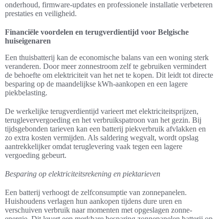
onderhoud, firmware-updates en professionele installatie verbeteren
prestaties en veiligheid.
Financiële voordelen en terugverdientijd voor Belgische
huiseigenaren
Een thuisbatterij kan de economische balans van een woning sterk
veranderen. Door meer zonnestroom zelf te gebruiken vermindert
de behoefte om elektriciteit van het net te kopen. Dit leidt tot directe
besparing op de maandelijkse kWh-aankopen en een lagere
piekbelasting.
De werkelijke terugverdientijd varieert met elektriciteitsprijzen,
terugleververgoeding en het verbruikspatroon van het gezin. Bij
tijdsgebonden tarieven kan een batterij piekverbruik afvlakken en
zo extra kosten vermijden. Als saldering wegvalt, wordt opslag
aantrekkelijker omdat teruglevering vaak tegen een lagere
vergoeding gebeurt.
Besparing op elektriciteitsrekening en piektarieven
Een batterij verhoogt de zelfconsumptie van zonnepanelen.
Huishoudens verlagen hun aankopen tijdens dure uren en
verschuiven verbruik naar momenten met opgeslagen zonne-
energie. Dit levert een merkbare besparing zonnepanelen batterij op