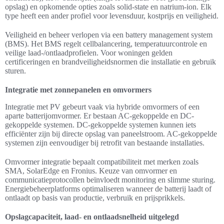
opslag) en opkomende opties zoals solid-state en natrium-ion. Elk
type heeft een ander profiel voor levensduur, kostprijs en veiligheid.
Veiligheid en beheer verlopen via een battery management system
(BMS). Het BMS regelt cellbalancering, temperatuurcontrole en
veilige laad-/ontlaadprofielen. Voor woningen gelden
certificeringen en brandveiligheidsnormen die installatie en gebruik
sturen.
Integratie met zonnepanelen en omvormers
Integratie met PV gebeurt vaak via hybride omvormers of een
aparte batterijomvormer. Er bestaan AC-gekoppelde en DC-
gekoppelde systemen. DC-gekoppelde systemen kunnen iets
efficiënter zijn bij directe opslag van paneelstroom. AC-gekoppelde
systemen zijn eenvoudiger bij retrofit van bestaande installaties.
Omvormer integratie bepaalt compatibiliteit met merken zoals
SMA, SolarEdge en Fronius. Keuze van omvormer en
communicatieprotocollen beïnvloedt monitoring en slimme sturing.
Energiebeheerplatforms optimaliseren wanneer de batterij laadt of
ontlaadt op basis van productie, verbruik en prijsprikkels.
Opslagcapaciteit, laad- en ontlaadsnelheid uitgelegd