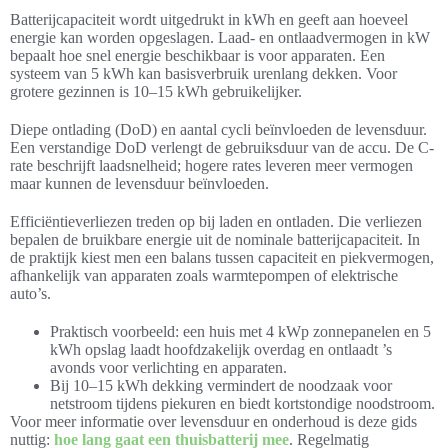
Batterijcapaciteit wordt uitgedrukt in kWh en geeft aan hoeveel
energie kan worden opgeslagen. Laad- en ontlaadvermogen in kW
bepaalt hoe snel energie beschikbaar is voor apparaten. Een
systeem van 5 kWh kan basisverbruik urenlang dekken. Voor
grotere gezinnen is 10–15 kWh gebruikelijker.
Diepe ontlading (DoD) en aantal cycli beïnvloeden de levensduur.
Een verstandige DoD verlengt de gebruiksduur van de accu. De C-
rate beschrijft laadsnelheid; hogere rates leveren meer vermogen
maar kunnen de levensduur beïnvloeden.
Efficiëntieverliezen treden op bij laden en ontladen. Die verliezen
bepalen de bruikbare energie uit de nominale batterijcapaciteit. In
de praktijk kiest men een balans tussen capaciteit en piekvermogen,
afhankelijk van apparaten zoals warmtepompen of elektrische
auto’s.
Praktisch voorbeeld: een huis met 4 kWp zonnepanelen en 5
kWh opslag laadt hoofdzakelijk overdag en ontlaadt ’s
avonds voor verlichting en apparaten.
Bij 10–15 kWh dekking vermindert de noodzaak voor
netstroom tijdens piekuren en biedt kortstondige noodstroom.
Voor meer informatie over levensduur en onderhoud is deze gids
nuttig:
hoe lang gaat een thuisbatterij mee
. Regelmatig