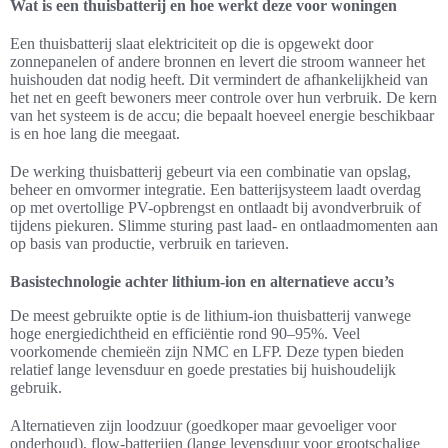
Wat is een thuisbatterij en hoe werkt deze voor woningen
Een thuisbatterij slaat elektriciteit op die is opgewekt door
zonnepanelen of andere bronnen en levert die stroom wanneer het
huishouden dat nodig heeft. Dit vermindert de afhankelijkheid van
het net en geeft bewoners meer controle over hun verbruik. De kern
van het systeem is de accu; die bepaalt hoeveel energie beschikbaar
is en hoe lang die meegaat.
De werking thuisbatterij gebeurt via een combinatie van opslag,
beheer en omvormer integratie. Een batterijsysteem laadt overdag
op met overtollige PV-opbrengst en ontlaadt bij avondverbruik of
tijdens piekuren. Slimme sturing past laad- en ontlaadmomenten aan
op basis van productie, verbruik en tarieven.
Basistechnologie achter lithium-ion en alternatieve accu’s
De meest gebruikte optie is de lithium-ion thuisbatterij vanwege
hoge energiedichtheid en efficiëntie rond 90–95%. Veel
voorkomende chemieën zijn NMC en LFP. Deze typen bieden
relatief lange levensduur en goede prestaties bij huishoudelijk
gebruik.
Alternatieven zijn loodzuur (goedkoper maar gevoeliger voor
onderhoud), flow-batterijen (lange levensduur voor grootschalige