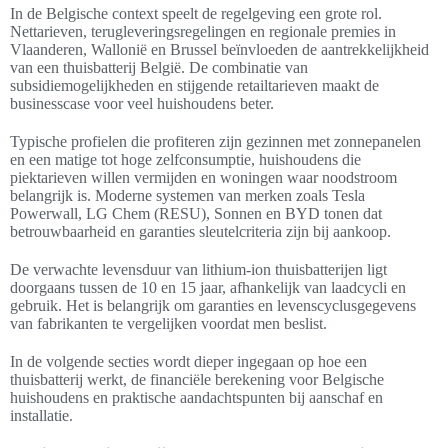
In de Belgische context speelt de regelgeving een grote rol.
Nettarieven, terugleveringsregelingen en regionale premies in
Vlaanderen, Wallonië en Brussel beïnvloeden de aantrekkelijkheid
van een thuisbatterij België. De combinatie van
subsidiemogelijkheden en stijgende retailtarieven maakt de
businesscase voor veel huishoudens beter.
Typische profielen die profiteren zijn gezinnen met zonnepanelen
en een matige tot hoge zelfconsumptie, huishoudens die
piektarieven willen vermijden en woningen waar noodstroom
belangrijk is. Moderne systemen van merken zoals Tesla
Powerwall, LG Chem (RESU), Sonnen en BYD tonen dat
betrouwbaarheid en garanties sleutelcriteria zijn bij aankoop.
De verwachte levensduur van lithium-ion thuisbatterijen ligt
doorgaans tussen de 10 en 15 jaar, afhankelijk van laadcycli en
gebruik. Het is belangrijk om garanties en levenscyclusgegevens
van fabrikanten te vergelijken voordat men beslist.
In de volgende secties wordt dieper ingegaan op hoe een
thuisbatterij werkt, de financiële berekening voor Belgische
huishoudens en praktische aandachtspunten bij aanschaf en
installatie.