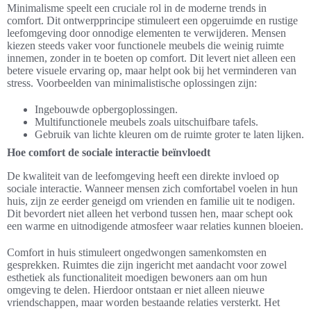
Minimalisme speelt een cruciale rol in de moderne trends in
comfort. Dit ontwerpprincipe stimuleert een opgeruimde en rustige
leefomgeving door onnodige elementen te verwijderen. Mensen
kiezen steeds vaker voor functionele meubels die weinig ruimte
innemen, zonder in te boeten op comfort. Dit levert niet alleen een
betere visuele ervaring op, maar helpt ook bij het verminderen van
stress. Voorbeelden van minimalistische oplossingen zijn:
Ingebouwde opbergoplossingen.
Multifunctionele meubels zoals uitschuifbare tafels.
Gebruik van lichte kleuren om de ruimte groter te laten lijken.
Hoe comfort de sociale interactie beïnvloedt
De kwaliteit van de leefomgeving heeft een direkte invloed op
sociale interactie. Wanneer mensen zich comfortabel voelen in hun
huis, zijn ze eerder geneigd om vrienden en familie uit te nodigen.
Dit bevordert niet alleen het verbond tussen hen, maar schept ook
een warme en uitnodigende atmosfeer waar relaties kunnen bloeien.
Comfort in huis stimuleert ongedwongen samenkomsten en
gesprekken. Ruimtes die zijn ingericht met aandacht voor zowel
esthetiek als functionaliteit moedigen bewoners aan om hun
omgeving te delen. Hierdoor ontstaan er niet alleen nieuwe
vriendschappen, maar worden bestaande relaties versterkt. Het