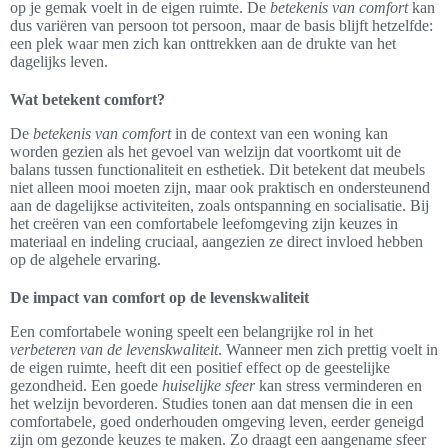
op je gemak voelt in de eigen ruimte. De
betekenis van comfort
kan
dus variëren van persoon tot persoon, maar de basis blijft hetzelfde:
een plek waar men zich kan onttrekken aan de drukte van het
dagelijks leven.
Wat betekent comfort?
De
betekenis van comfort
in de context van een woning kan
worden gezien als het gevoel van welzijn dat voortkomt uit de
balans tussen functionaliteit en esthetiek. Dit betekent dat meubels
niet alleen mooi moeten zijn, maar ook praktisch en ondersteunend
aan de dagelijkse activiteiten, zoals ontspanning en socialisatie. Bij
het creëren van een comfortabele leefomgeving zijn keuzes in
materiaal en indeling cruciaal, aangezien ze direct invloed hebben
op de algehele ervaring.
De impact van comfort op de levenskwaliteit
Een comfortabele woning speelt een belangrijke rol in het
verbeteren van de levenskwaliteit
. Wanneer men zich prettig voelt in
de eigen ruimte, heeft dit een positief effect op de geestelijke
gezondheid. Een goede
huiselijke sfeer
kan stress verminderen en
het welzijn bevorderen. Studies tonen aan dat mensen die in een
comfortabele, goed onderhouden omgeving leven, eerder geneigd
zijn om gezonde keuzes te maken. Zo draagt een aangename sfeer