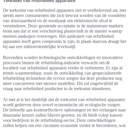
Toekomst van refurbished apparaten
De toekomst van refurbished apparaten ziet er veelbelovend uit, met
steeds meer consumenten die zich bewust worden van de voordelen
van duurzaamheid en de noodzaak om elektronische afval te
verminderen. Deze groeiende acceptatie in de mainstream markten
toont aan dat er een verschuiving plaatsvindt in de manier waarop
mensen aankopen overwegen. Het aankopen van refurbished
apparaten hoeft geen compromis te zijn; in plaats daarvan draagt het
bij aan een milieuvriendelijke levensstijl.
Bovendien worden technologische ontwikkelingen en innovatieve
processen binnen de refurbishing-industrie verwacht om de
kwaliteit van refurbished apparaten verder te verbeteren. Er zijn al
trends waarneembaar, zoals de ontwikkeling van gespecialiseerde
refurbishing technieken die ervoor zorgen dat deze producten nog
meer concurreren met nieuwe modellen. Dit zal ongetwijfeld de
vraag naar refurbished producten in de toekomst stimuleren.
Al met al is het duidelijk dat de toekomst van refurbished apparaten
wordt gedreven door zowel economische als ecologische zorgen.
De behoefte aan kosteneffectieve oplossingen en het verlangen naar
duurzame keuzes zullen blijven groeien, en dit biedt volop kansen
voor bedrijven in de refurbishing-sector. Deze ontwikkelingen
zullen helpen om een circulaire economie verder te bevorderen, wat