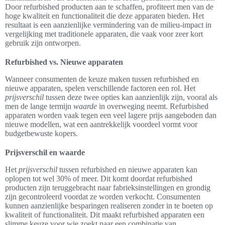
Door refurbished producten aan te schaffen, profiteert men van de
hoge kwaliteit en functionaliteit die deze apparaten bieden. Het
resultaat is een aanzienlijke vermindering van de milieu-impact in
vergelijking met traditionele apparaten, die vaak voor zeer kort
gebruik zijn ontworpen.
Refurbished vs. Nieuwe apparaten
Wanneer consumenten de keuze maken tussen refurbished en
nieuwe apparaten, spelen verschillende factoren een rol. Het
prijsverschil
tussen deze twee opties kan aanzienlijk zijn, vooral als
men de lange termijn
waarde
in overweging neemt. Refurbished
apparaten worden vaak tegen een veel lagere prijs aangeboden dan
nieuwe modellen, wat een aantrekkelijk voordeel vormt voor
budgetbewuste kopers.
Prijsverschil en waarde
Het
prijsverschil
tussen refurbished en nieuwe apparaten kan
oplopen tot wel 30% of meer. Dit komt doordat refurbished
producten zijn teruggebracht naar fabrieksinstellingen en grondig
zijn gecontroleerd voordat ze worden verkocht. Consumenten
kunnen aanzienlijke besparingen realiseren zonder in te boeten op
kwaliteit of functionaliteit. Dit maakt refurbished apparaten een
slimme keuze voor wie zoekt naar een combinatie van