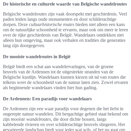
De historische en culturele waarde van Belgische wandelroutes
Belgische wandelroutes zijn vaak doorspekt met geschiedenis. Veel
paden leiden langs oude monumenten en door schilderachtige
dorpen. Deze
cultuurhistorische routes
bieden niet alleen een kans
om de natuurlijke schoonheid te ervaren, maar ook om meer te leren
over de rijke geschiedenis van België. Wandelaars ontdekken niet
alleen hun omgeving, maar ook verhalen en tradities die generaties
lang zijn doorgegeven.
De mooiste wandelroutes in België
België biedt een schat aan wandelervaringen, van de groene
heuvels van de Ardennen tot de uitgestrekte stranden van de
Belgische kustlijn. Wandelaars kunnen kiezen uit tal van routes die
telkens weer de schoonheid van de natuur laten zien. Zowel ervaren
als beginnende wandelaars vinden hier hun gading.
De Ardennen: Een paradijs voor wandelaars
De Ardennen zijn een waar paradijs voor degenen die het liefst in
ongerepte natuur wandelen. Dit bergachtige gebied staat bekend om
zijn
mooiste wandelroutes
, die door dichte bossen, langs
kabbelende rivieren en over schilderachtige heuvels slingeren. Het
gevarieerde landschap biedt voor ieder wat wils, of het nu gaat om