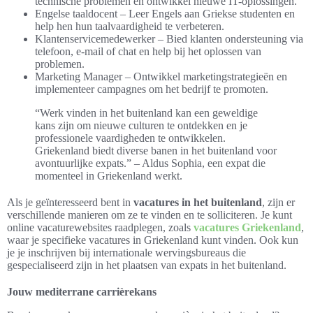
technische problemen en ontwikkel nieuwe IT-oplossingen.
Engelse taaldocent – Leer Engels aan Griekse studenten en
help hen hun taalvaardigheid te verbeteren.
Klantenservicemedewerker – Bied klanten ondersteuning via
telefoon, e-mail of chat en help bij het oplossen van
problemen.
Marketing Manager – Ontwikkel marketingstrategieën en
implementeer campagnes om het bedrijf te promoten.
“Werk vinden in het buitenland kan een geweldige
kans zijn om nieuwe culturen te ontdekken en je
professionele vaardigheden te ontwikkelen.
Griekenland biedt diverse banen in het buitenland voor
avontuurlijke expats.” – Aldus Sophia, een expat die
momenteel in Griekenland werkt.
Als je geïnteresseerd bent in
vacatures in het buitenland
, zijn er
verschillende manieren om ze te vinden en te solliciteren. Je kunt
online vacaturewebsites raadplegen, zoals
v
acatures Griekenland
,
waar je specifieke vacatures in Griekenland kunt vinden. Ook kun
je je inschrijven bij internationale wervingsbureaus die
gespecialiseerd zijn in het plaatsen van expats in het buitenland.
Jouw mediterrane carrièrekans