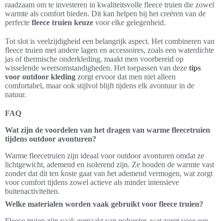
raadzaam om te investeren in kwaliteitsvolle fleece truien die zowel
warmte als comfort bieden. Dit kan helpen bij het creëren van de
perfecte
fleece truien keuze
voor elke gelegenheid.
Tot slot is veelzijdigheid een belangrijk aspect. Het combineren van
fleece truien met andere lagen en accessoires, zoals een waterdichte
jas of thermische onderkleding, maakt men voorbereid op
wisselende weersomstandigheden. Het toepassen van deze
tips
voor outdoor kleding
zorgt ervoor dat men niet alleen
comfortabel, maar ook stijlvol blijft tijdens elk avontuur in de
natuur.
FAQ
Wat zijn de voordelen van het dragen van warme fleecetruien
tijdens outdoor avonturen?
Warme fleecetruien zijn ideaal voor outdoor avonturen omdat ze
lichtgewicht, ademend en isolerend zijn. Ze houden de warmte vast
zonder dat dit ten koste gaat van het ademend vermogen, wat zorgt
voor comfort tijdens zowel actieve als minder intensieve
buitenactiviteiten.
Welke materialen worden vaak gebruikt voor fleece truien?
Fleece truien zijn vaak gemaakt van polyester, wat zorgt voor een