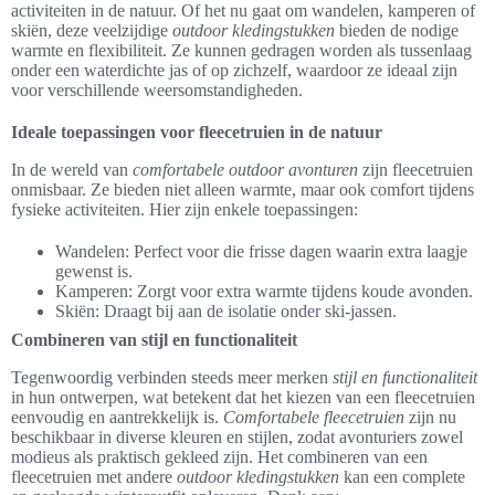
activiteiten in de natuur. Of het nu gaat om wandelen, kamperen of
skiën, deze veelzijdige
outdoor kledingstukken
bieden de nodige
warmte en flexibiliteit. Ze kunnen gedragen worden als tussenlaag
onder een waterdichte jas of op zichzelf, waardoor ze ideaal zijn
voor verschillende weersomstandigheden.
Ideale toepassingen voor fleecetruien in de natuur
In de wereld van
comfortabele outdoor avonturen
zijn fleecetruien
onmisbaar. Ze bieden niet alleen warmte, maar ook comfort tijdens
fysieke activiteiten. Hier zijn enkele toepassingen:
Wandelen: Perfect voor die frisse dagen waarin extra laagje
gewenst is.
Kamperen: Zorgt voor extra warmte tijdens koude avonden.
Skiën: Draagt bij aan de isolatie onder ski-jassen.
Combineren van stijl en functionaliteit
Tegenwoordig verbinden steeds meer merken
stijl en functionaliteit
in hun ontwerpen, wat betekent dat het kiezen van een fleecetruien
eenvoudig en aantrekkelijk is.
Comfortabele fleecetruien
zijn nu
beschikbaar in diverse kleuren en stijlen, zodat avonturiers zowel
modieus als praktisch gekleed zijn. Het combineren van een
fleecetruien met andere
outdoor kledingstukken
kan een complete