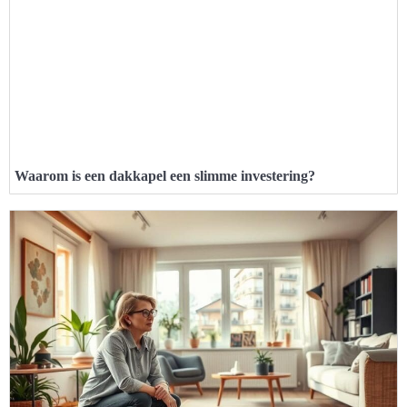
Waarom is een dakkapel een slimme investering?