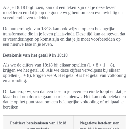
Als je 18:18 blijft zien, kan dit een teken zijn dat je deze lessen
moet leren en dat je op de goede weg bent om een evenwichtig en
vervullend leven te leiden.
De numerologie van 18:18 kan ook wijzen op een belangrijke
transformatie die in je leven plaatsvindt. Deze tijd kan aangeven dat
er veranderingen op komst zijn en dat je je moet voorbereiden op
een nieuwe fase in je leven.
Betekenis van het getal 9 in 18:18
Als we de cijfers van 18:18 bij elkaar optellen (1 + 8 + 1 + 8),
krijgen we het getal 18. Als we deze cijfers vervolgens bij elkaar
optellen (1 + 8), krijgen we 9. Het getal 9 is het getal van voltooiing
en afronding.
Dit kan erop wijzen dat een fase in je leven ten einde loopt en dat je
klaar bent om door te gaan naar iets nieuws. Het kan ook betekenen
dat je op het punt staat om een belangrijke voltooiing of mijlpaal te
bereiken.
Positieve betekenissen van 18:18
Negatieve betekenissen