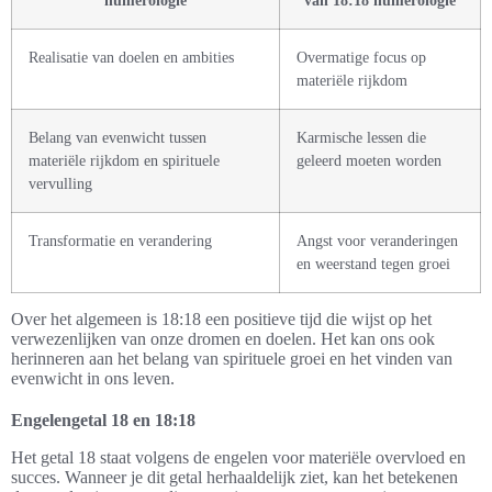
numerologie
van 18:18 numerologie
Realisatie van doelen en ambities
Overmatige focus op
materiële rijkdom
Belang van evenwicht tussen
Karmische lessen die
materiële rijkdom en spirituele
geleerd moeten worden
vervulling
Transformatie en verandering
Angst voor veranderingen
en weerstand tegen groei
Over het algemeen is 18:18 een positieve tijd die wijst op het
verwezenlijken van onze dromen en doelen. Het kan ons ook
herinneren aan het belang van spirituele groei en het vinden van
evenwicht in ons leven.
Engelengetal 18 en 18:18
Het getal 18 staat volgens de engelen voor materiële overvloed en
succes. Wanneer je dit getal herhaaldelijk ziet, kan het betekenen