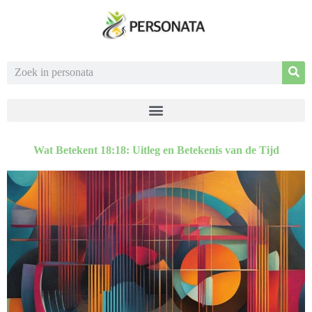
Wat Betekent 18:18: Uitleg en Betekenis van de Tijd