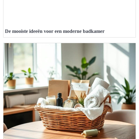
De mooiste ideeën voor een moderne badkamer