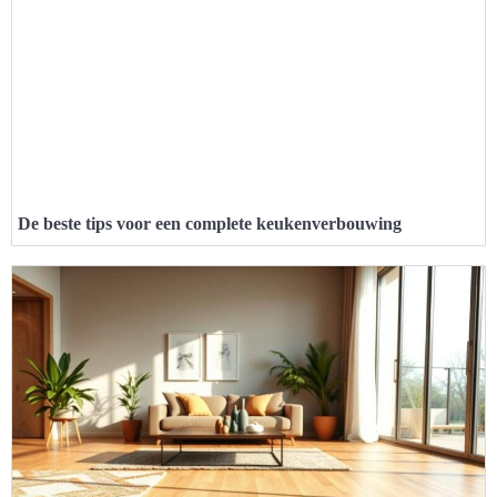
De beste tips voor een complete keukenverbouwing