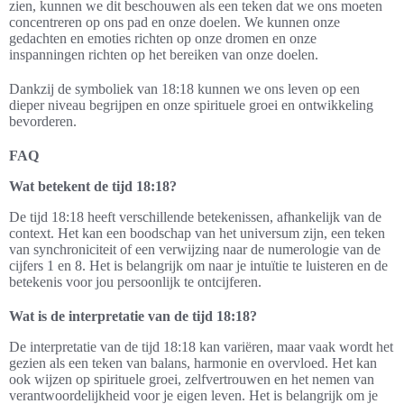
zien, kunnen we dit beschouwen als een teken dat we ons moeten
concentreren op ons pad en onze doelen. We kunnen onze
gedachten en emoties richten op onze dromen en onze
inspanningen richten op het bereiken van onze doelen.
Dankzij de symboliek van 18:18 kunnen we ons leven op een
dieper niveau begrijpen en onze spirituele groei en ontwikkeling
bevorderen.
FAQ
Wat betekent de tijd 18:18?
De tijd 18:18 heeft verschillende betekenissen, afhankelijk van de
context. Het kan een boodschap van het universum zijn, een teken
van synchroniciteit of een verwijzing naar de numerologie van de
cijfers 1 en 8. Het is belangrijk om naar je intuïtie te luisteren en de
betekenis voor jou persoonlijk te ontcijferen.
Wat is de interpretatie van de tijd 18:18?
De interpretatie van de tijd 18:18 kan variëren, maar vaak wordt het
gezien als een teken van balans, harmonie en overvloed. Het kan
ook wijzen op spirituele groei, zelfvertrouwen en het nemen van
verantwoordelijkheid voor je eigen leven. Het is belangrijk om je