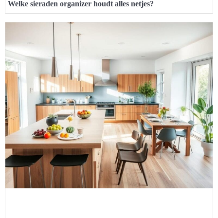
Welke sieraden organizer houdt alles netjes?