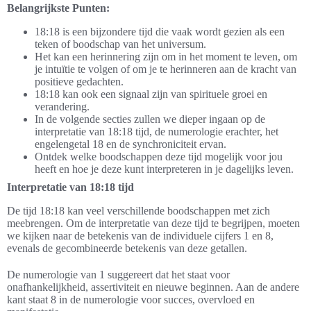
Belangrijkste Punten:
18:18 is een bijzondere tijd die vaak wordt gezien als een
teken of boodschap van het universum.
Het kan een herinnering zijn om in het moment te leven, om
je intuïtie te volgen of om je te herinneren aan de kracht van
positieve gedachten.
18:18 kan ook een signaal zijn van spirituele groei en
verandering.
In de volgende secties zullen we dieper ingaan op de
interpretatie van 18:18 tijd, de numerologie erachter, het
engelengetal 18 en de synchroniciteit ervan.
Ontdek welke boodschappen deze tijd mogelijk voor jou
heeft en hoe je deze kunt interpreteren in je dagelijks leven.
Interpretatie van 18:18 tijd
De tijd 18:18 kan veel verschillende boodschappen met zich
meebrengen. Om de interpretatie van deze tijd te begrijpen, moeten
we kijken naar de betekenis van de individuele cijfers 1 en 8,
evenals de gecombineerde betekenis van deze getallen.
De numerologie van 1 suggereert dat het staat voor
onafhankelijkheid, assertiviteit en nieuwe beginnen. Aan de andere
kant staat 8 in de numerologie voor succes, overvloed en