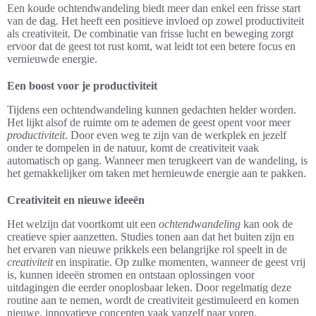
Een koude ochtendwandeling biedt meer dan enkel een frisse start
van de dag. Het heeft een positieve invloed op zowel productiviteit
als creativiteit. De combinatie van frisse lucht en beweging zorgt
ervoor dat de geest tot rust komt, wat leidt tot een betere focus en
vernieuwde energie.
Een boost voor je productiviteit
Tijdens een ochtendwandeling kunnen gedachten helder worden.
Het lijkt alsof de ruimte om te ademen de geest opent voor meer
productiviteit
. Door even weg te zijn van de werkplek en jezelf
onder te dompelen in de natuur, komt de creativiteit vaak
automatisch op gang. Wanneer men terugkeert van de wandeling, is
het gemakkelijker om taken met hernieuwde energie aan te pakken.
Creativiteit en nieuwe ideeën
Het welzijn dat voortkomt uit een
ochtendwandeling
kan ook de
creatieve spier aanzetten. Studies tonen aan dat het buiten zijn en
het ervaren van nieuwe prikkels een belangrijke rol speelt in de
creativiteit
en inspiratie. Op zulke momenten, wanneer de geest vrij
is, kunnen ideeën stromen en ontstaan oplossingen voor
uitdagingen die eerder onoplosbaar leken. Door regelmatig deze
routine aan te nemen, wordt de creativiteit gestimuleerd en komen
nieuwe, innovatieve concepten vaak vanzelf naar voren.