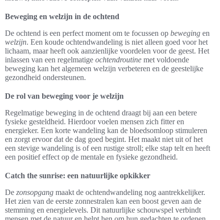
Beweging en welzijn in de ochtend
De ochtend is een perfect moment om te focussen op
beweging
en
welzijn
. Een koude ochtendwandeling is niet alleen goed voor het
lichaam, maar heeft ook aanzienlijke voordelen voor de geest. Het
inlassen van een regelmatige
ochtendroutine
met voldoende
beweging kan het algemeen welzijn verbeteren en de geestelijke
gezondheid ondersteunen.
De rol van beweging voor je welzijn
Regelmatige beweging in de ochtend draagt bij aan een betere
fysieke gesteldheid. Hierdoor voelen mensen zich fitter en
energieker. Een korte wandeling kan de bloedsomloop stimuleren
en zorgt ervoor dat de dag goed begint. Het maakt niet uit of het
een stevige wandeling is of een rustige stroll; elke stap telt en heeft
een positief effect op de mentale en fysieke gezondheid.
Catch the sunrise: een natuurlijke opkikker
De
zonsopgang
maakt de ochtendwandeling nog aantrekkelijker.
Het zien van de eerste zonnestralen kan een boost geven aan de
stemming en energielevels. Dit natuurlijke schouwspel verbindt
mensen met de natuur en helpt hen om hun gedachten te ordenen.