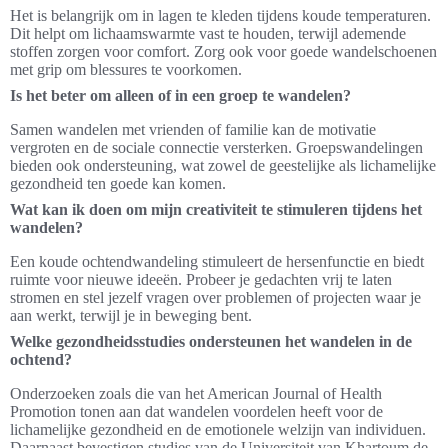
Het is belangrijk om in lagen te kleden tijdens koude temperaturen.
Dit helpt om lichaamswarmte vast te houden, terwijl ademende
stoffen zorgen voor comfort. Zorg ook voor goede wandelschoenen
met grip om blessures te voorkomen.
Is het beter om alleen of in een groep te wandelen?
Samen wandelen met vrienden of familie kan de motivatie
vergroten en de sociale connectie versterken. Groepswandelingen
bieden ook ondersteuning, wat zowel de geestelijke als lichamelijke
gezondheid ten goede kan komen.
Wat kan ik doen om mijn creativiteit te stimuleren tijdens het
wandelen?
Een koude ochtendwandeling stimuleert de hersenfunctie en biedt
ruimte voor nieuwe ideeën. Probeer je gedachten vrij te laten
stromen en stel jezelf vragen over problemen of projecten waar je
aan werkt, terwijl je in beweging bent.
Welke gezondheidsstudies ondersteunen het wandelen in de
ochtend?
Onderzoeken zoals die van het American Journal of Health
Promotion tonen aan dat wandelen voordelen heeft voor de
lichamelijke gezondheid en de emotionele welzijn van individuen.
Daarnaast bevestigen studies van de Universiteit van Khartoum de