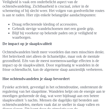
Veiligheid is vaak een onderbelicht aspect van de
ochtendwandeling. Zichtbaarheid is cruciaal, zeker in de
schemering of bij slecht weer. Het volgen van goedverlichte routes
is aan te raden. Hier zijn enkele belangrijke aandachtspunten:
Draag reflecterende kleding of accessoires.
Gebruik stevige wandelschoenen met een goede grip.
Blijf bij voorkeur op bekende paden om je veiligheid te
waarborgen.
De impact op je slaapkwaliteit
Ochtendwandelen biedt meer voordelen dan men misschien denkt.
Het beïnvloedt niet alleen de lichamelijke, maar ook de mentale
gezondheid. Eén van de meest noemenswaardige effecten is de
impact op de slaapkwaliteit. Door regelmatig te wandelen in de
frisse ochtendlucht, kan de algemene slaap aanzienlijk verbeteren.
Hoe ochtendwandelen je slaap bevordert
Fysieke activiteit, gevestigd in het ochtendroutine, ondersteunt de
regulering van het slaapritme. Wandelen helpt om de energie aan te
moedigen gedurende de dag, wat weer bijdraagt aan een betere
slaapkwaliteit ’s nachts. Mensen die dagelijks tijd besteden aan
ochtendwandelen, merken vaak dat ze sneller in slaap vallen en
dieper slapen. Dit komt door de stimulatie van de