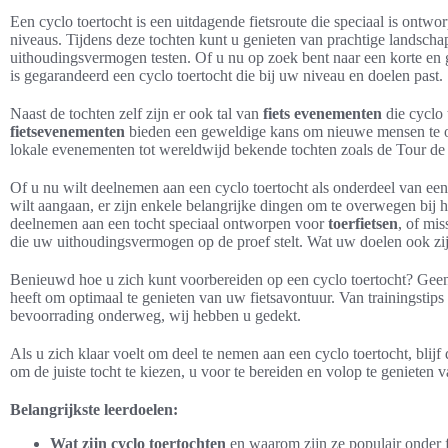
Een cyclo toertocht is een uitdagende fietsroute die speciaal is ontwo
niveaus. Tijdens deze tochten kunt u genieten van prachtige landsc
uithoudingsvermogen testen. Of u nu op zoek bent naar een korte en ge
is gegarandeerd een cyclo toertocht die bij uw niveau en doelen past.
Naast de tochten zelf zijn er ook tal van
fiets evenementen
die cyclo
fietsevenementen
bieden een geweldige kans om nieuwe mensen te on
lokale evenementen tot wereldwijd bekende tochten zoals de Tour de F
Of u nu wilt deelnemen aan een cyclo toertocht als onderdeel van ee
wilt aangaan, er zijn enkele belangrijke dingen om te overwegen bij he
deelnemen aan een tocht speciaal ontworpen voor
toerfietsen
, of mis
die uw uithoudingsvermogen op de proef stelt. Wat uw doelen ook zijn
Benieuwd hoe u zich kunt voorbereiden op een cyclo toertocht? Geen z
heeft om optimaal te genieten van uw fietsavontuur. Van trainingstips 
bevoorrading onderweg, wij hebben u gedekt.
Als u zich klaar voelt om deel te nemen aan een cyclo toertocht, blijf
om de juiste tocht te kiezen, u voor te bereiden en volop te genieten 
Belangrijkste leerdoelen:
Wat zijn cyclo toertochten
en waarom zijn ze populair onder f