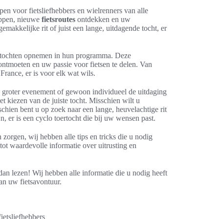
rpen voor fietsliefhebbers en wielrenners van alle
happen, nieuwe
fietsroutes
ontdekken en uw
makkelijke rit of juist een lange, uitdagende tocht, er
 tochten opnemen in hun programma. Deze
tmoeten en uw passie voor fietsen te delen. Van
rance, er is voor elk wat wils.
n groter evenement of gewoon individueel de uitdaging
t kiezen van de juiste tocht. Misschien wilt u
schien bent u op zoek naar een lange, heuvelachtige rit
, er is een cyclo toertocht die bij uw wensen past.
orgen, wij hebben alle tips en tricks die u nodig
tot waardevolle informatie over uitrusting en
 dan lezen! Wij hebben alle informatie die u nodig heeft
van uw fietsavontuur.
ietsliefhebbers