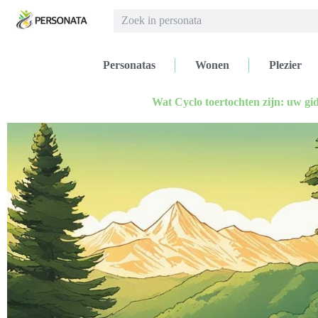
Personatas
Wonen
Plezier
Wat Cyclo toertochten zijn: uw gi