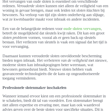
Het vervangen van oude sloten is essentieel om verschillende
redenen.
Verouderde sloten
kunnen niet alleen de veiligheid van een
woning in gevaar brengen, maar ook leiden tot
sloten klachten
bij
bewoners. Na verloop van tijd zijn sloten onderhevig aan slijtage,
wat ze kwetsbaarder maakt voor inbraak en andere incidenten.
Een van de belangrijkste redenen voor
oude sloten vervangen
,
betreft de mogelijkheid dat sleutels kwijt raken. Dit kan een groot
sloten probleem
vormen, vooral als er geen back-up sleutels
bestaan. Het verliezen van sleutels is vaak een signaal dat het tijd is
voor vervanging.
Daarnaast kunnen verouderde sloten onvoldoende bescherming
bieden tegen inbraak. Het
verbeteren van de veiligheid
met nieuwe,
moderne sloten kan inbraakpogingen beter weerstaan, wat
bewoners gemoedsrust biedt. Nieuwe sloten hebben vaak
geavanceerde technologieën die de kans op ongeauthoriseerde
toegang verminderen.
Professionele slotenmaker inschakelen
Wanneer iemand ervoor kiest om een professionele slotenmaker in
te schakelen, biedt dit tal van
voordelen
. Een slotenmaker brengt
niet alleen expertise en ervaring mee, maar kan ook waardevol
advies geven over de beste sloten voor specifieke situaties. Dit is