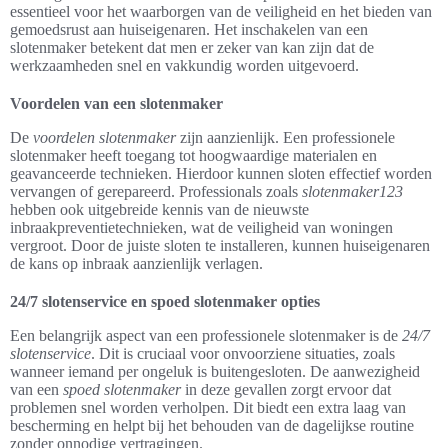
essentieel voor het waarborgen van de veiligheid en het bieden van
gemoedsrust aan huiseigenaren. Het inschakelen van een
slotenmaker betekent dat men er zeker van kan zijn dat de
werkzaamheden snel en vakkundig worden uitgevoerd.
Voordelen van een slotenmaker
De
voordelen slotenmaker
zijn aanzienlijk. Een professionele
slotenmaker heeft toegang tot hoogwaardige materialen en
geavanceerde technieken. Hierdoor kunnen sloten effectief worden
vervangen of gerepareerd. Professionals zoals
slotenmaker123
hebben ook uitgebreide kennis van de nieuwste
inbraakpreventietechnieken, wat de veiligheid van woningen
vergroot. Door de juiste sloten te installeren, kunnen huiseigenaren
de kans op inbraak aanzienlijk verlagen.
24/7 slotenservice en spoed slotenmaker opties
Een belangrijk aspect van een professionele slotenmaker is de
24/7
slotenservice
. Dit is cruciaal voor onvoorziene situaties, zoals
wanneer iemand per ongeluk is buitengesloten. De aanwezigheid
van een
spoed slotenmaker
in deze gevallen zorgt ervoor dat
problemen snel worden verholpen. Dit biedt een extra laag van
bescherming en helpt bij het behouden van de dagelijkse routine
zonder onnodige vertragingen.