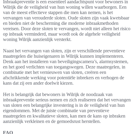
Inbraakpreventie is een essentieel aandachtspunt voor bewoners in
Wilrijk die de veiligheid van hun woning willen waarborgen. Een
van de meest effectieve stappen die men kan nemen, is het
vervangen van verouderde sloten. Oude sloten zijn vaak kwetsbaar
en bieden niet de bescherming die moderne inbraakmethoden
vereisen. Door deze sloten te vervangen, wordt niet alleen het risico
op inbraak verminderd, maar wordt ook de algehele veiligheid
woning Wilrijk aanzienlijk versterkt.
Naast het vervangen van sloten, zijn er verschillende preventieve
maatregelen die huiseigenaren in Wilrijk kunnen implementeren.
Denk aan het installeren van beveiligingscamera’s, alarmsystemen,
en het goed verlichten van toegangswegen. Deze maatregelen, in
combinatie met het vernieuwen van sloten, creëren een
afschrikkende werking voor potentiële inbrekers en verhogen de
kans dat zij een ander doelwit kiezen.
Het is belangrijk dat bewoners in Wilrijk de noodzaak van
inbraakpreventie serieus nemen en zich realiseren dat het vervangen
van sloten een belangrijke investering is in de veiligheid van hun
eigendommen. Met de juiste combinatie van preventieve
maatregelen en kwalitatieve sloten, kan men de kans op inbraken
aanzienlijk verkleinen en de gemoedsrust herstellen.
FAQ