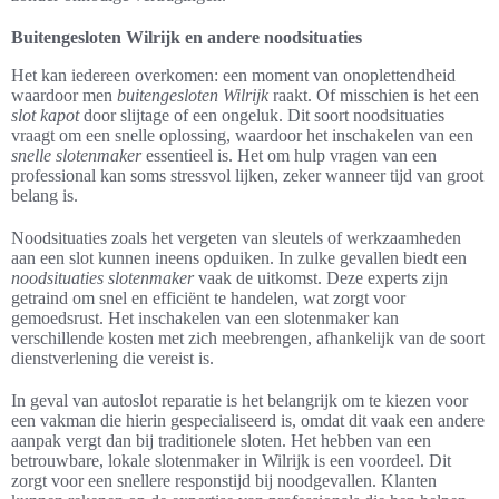
Buitengesloten Wilrijk en andere noodsituaties
Het kan iedereen overkomen: een moment van onoplettendheid
waardoor men
buitengesloten Wilrijk
raakt. Of misschien is het een
slot kapot
door slijtage of een ongeluk. Dit soort noodsituaties
vraagt om een snelle oplossing, waardoor het inschakelen van een
snelle slotenmaker
essentieel is. Het om hulp vragen van een
professional kan soms stressvol lijken, zeker wanneer tijd van groot
belang is.
Noodsituaties zoals het vergeten van sleutels of werkzaamheden
aan een slot kunnen ineens opduiken. In zulke gevallen biedt een
noodsituaties slotenmaker
vaak de uitkomst. Deze experts zijn
getraind om snel en efficiënt te handelen, wat zorgt voor
gemoedsrust. Het inschakelen van een slotenmaker kan
verschillende kosten met zich meebrengen, afhankelijk van de soort
dienstverlening die vereist is.
In geval van autoslot reparatie is het belangrijk om te kiezen voor
een vakman die hierin gespecialiseerd is, omdat dit vaak een andere
aanpak vergt dan bij traditionele sloten. Het hebben van een
betrouwbare, lokale slotenmaker in Wilrijk is een voordeel. Dit
zorgt voor een snellere responstijd bij noodgevallen. Klanten