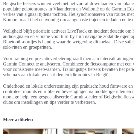
Belgische fietsers winnen veel met het vooraf downloaden van lokal
populaire pelotonroutes in Vlaanderen en Wallonië op de Garmin Edge
verlies van signaal tijdens tochten. Het synchroniseren van routes m
Komoot maakt het eenvoudig om aangepaste trajecten te laden en te d
Veiligheid blijft prioriteit: activeer LiveTrack en incident detectie o
audiosignalen en vibratie voor turn-by-turn navigatie zodat de ogen 
Bluetooth‑oordjes is handig waar de wetgeving dit toelaat. Deze safe
solo‑ritten en groepsritten.
Voor training en prestatieverbetering raadt men aan intervaltrainingen
Garmin Connect te analyseren. Combineer de fietscomputer met een
voor consistente meetwaarden. Trainingstips fietsers bevatten het per
schema’s aan lokale wedstrijden en klimroutes in België.
Onderhoud en lokale ondersteuning zijn praktisch: houd firmware en 
controleer mounts en rubberen bevestigingen na modderige ritten en r
montage helpt een gespecialiseerde Garmin‑dealer of Belgische fietsw
clubs om instellingen en tips verder te verbeteren.
Meer artikelen