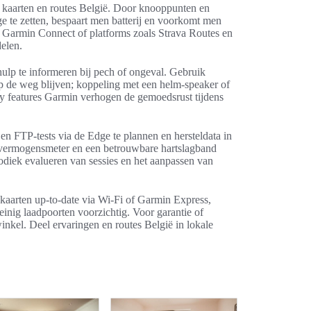
e kaarten en routes België. Door knooppunten en
 te zetten, bespaart men batterij en voorkomt men
et Garmin Connect of platforms zoals Strava Routes en
elen.
m hulp te informeren bij pech of ongeval. Gebruik
op de weg blijven; koppeling met een helm‑speaker of
ty features Garmin verhogen de gemoedsrust tijdens
 en FTP‑tests via de Edge te plannen en hersteldata in
 vermogensmeter en een betrouwbare hartslagband
iodiek evalueren van sessies en het aanpassen van
kaarten up‑to‑date via Wi‑Fi of Garmin Express,
einig laadpoorten voorzichtig. Voor garantie of
inkel. Deel ervaringen en routes België in lokale