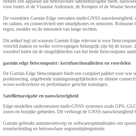
fietsers een apparaat dat betrouwbare satellietnavigatie biedt, nauwke
voor routes in de Vlaamse Ardennen, de Kempen of de Waalse heuve
De voordelen Garmin Edge omvatten multi-GNSS nauwkeurigheid, uit
en cadans, en connectiviteit met smartphones en sensoren. Robuuste h
regen, modder en de intensiteit van lange tochten.
Dit artikel legt uit waarom Garmin Edge relevant is voor fietscompute
verschil maken en welke overwegingen belangrijk zijn bij de keuze. 
voordeel halen uit de mogelijkheden van het beste fietscomputer aan
garmin edge fietscomputer: kernfunctionaliteiten en voordelen
De Garmin Edge fietscomputer biedt een compleet pakket voor wie ser
positionering, uitgebreide trainingsmogelijkheden en slimme connecti
woon-werkverkeer en performance gerichte trainingen.
Satellietnavigatie en nauwkeurigheid
Edge-modellen ondersteunen multi-GNSS systemen zoals GPS, GLONA
zones en bosrijke gebieden. Dit verhoogt de GNSS nauwkeurigheid bi
Garmin gebruikt antenneontwerp en softwareoptimalisaties om sporen s
routeherleiding en betrouwbare segmenttijdregistratie.