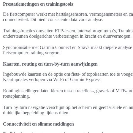
Prestatiemetingen en trainingstools
De fietscomputer werkt met hartslagsensoren, vermogensmeters en c
connectiviteit. Dit biedt consistente data voor analyse.
Trainingsfuncties omvatten FTP-testen, intervalprogramma’s, Trainin
ondersteunen doelgerichte verbeteringen in kracht en duurvermogen.
Synchronisatie met Garmin Connect en Strava maakt diepere analyse 
fietscomputer training vergroot.
Kaarten, routing en turn-by-turn aanwijzingen
Ingebouwde kaarten en de optie om fiets- of topokaarten toe te voegen 
Kaartupdates verlopen via Wi‑Fi of Garmin Express.
Routinginstellingen laten kiezen tussen racefiets-, gravel- of MTB-pr
routeplanning.
Turn-by-turn navigatie verschijnt op het scherm en geeft visuele en au
duidelijke begeleiding tijdens ritten.
Connectiviteit en slimme meldingen