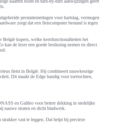
urige kaarten toont en turn-by-turn aanwijzingen geeft
ls.
gebreide prestatiemetingen voor hartslag, vermogen
ardware zorgt dat een fietscomputer bestand is tegen
r België kopers, welke kernfunctionaliteiten het
Zo kan de lezer een goede beslissing nemen en direct
bod.
ieus fietst in België. Hij combineert nauwkeurige
viteit. Dit maakt de Edge handig voor toertochten,
SS en Galileo voor betere dekking in stedelijke
j nauwe straten en dicht bladwerk.
trakker vast te leggen. Dat helpt bij precieze