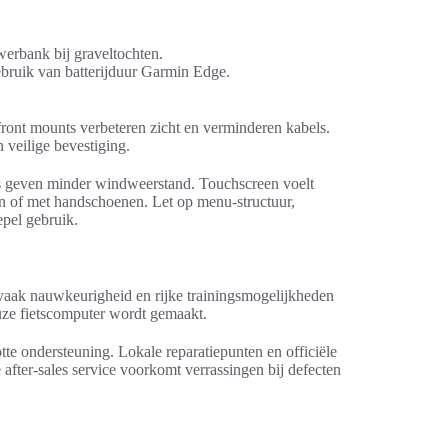
werbank bij graveltochten.
bruik van batterijduur Garmin Edge.
front mounts verbeteren zicht en verminderen kabels.
 veilige bevestiging.
ts geven minder windweerstand. Touchscreen voelt
n of met handschoenen. Let op menu-structuur,
pel gebruik.
t vaak nauwkeurigheid en rijke trainingsmogelijkheden
uze fietscomputer wordt gemaakt.
tte ondersteuning. Lokale reparatiepunten en officiële
 after-sales service voorkomt verrassingen bij defecten