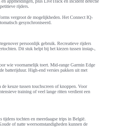
n appmeldingen, plus LiveTrack en incident detectie
etitieve rijders.
tforms vergroot de mogelijkheden. Het Connect IQ-
utomatisch gesynchroniseerd.
egenover persoonlijk gebruik. Recreatieve rijders
rtochten. Dit stuk helpt bij het kiezen tussen instap-,
oor wie voornamelijk toert. Mid-range Garmin Edge
batterijduur. High-end versies pakken uit met
n de keuze tussen touchscreen of knoppen. Voor
nsieve training of veel lange ritten verdient een
 tijdens tochten en meerdaagse trips in België.
. Koude of natte weersomstandigheden kunnen de