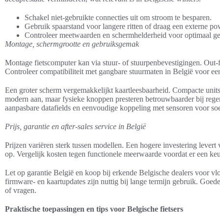
Schakel niet-gebruikte connecties uit om stroom te besparen.
Gebruik spaarstand voor langere ritten of draag een externe po
Controleer meetwaarden en schermhelderheid voor optimaal ge
Montage, schermgrootte en gebruiksgemak
Montage fietscomputer kan via stuur- of stuurpenbevestigingen. Out-
Controleer compatibiliteit met gangbare stuurmaten in België voor een
Een groter scherm vergemakkelijkt kaartleesbaarheid. Compacte uni
modern aan, maar fysieke knoppen presteren betrouwbaarder bij rege
aanpasbare datafields en eenvoudige koppeling met sensoren voor soe
Prijs, garantie en after-sales service in België
Prijzen variëren sterk tussen modellen. Een hogere investering lever
op. Vergelijk kosten tegen functionele meerwaarde voordat er een ke
Let op garantie België en koop bij erkende Belgische dealers voor vlo
firmware- en kaartupdates zijn nuttig bij lange termijn gebruik. Goede
of vragen.
Praktische toepassingen en tips voor Belgische fietsers