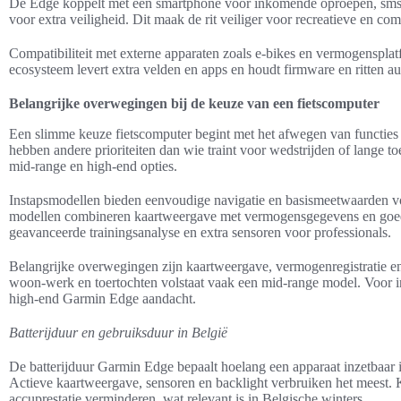
De Edge koppelt met een smartphone voor inkomende oproepen, sms e
voor extra veiligheid. Dit maak de rit veiliger voor recreatieve en comp
Compatibiliteit met externe apparaten zoals e-bikes en vermogenspla
ecosysteem levert extra velden en apps en houdt firmware en ritten a
Belangrijke overwegingen bij de keuze van een fietscomputer
Een slimme keuze fietscomputer begint met het afwegen van functies t
hebben andere prioriteiten dan wie traint voor wedstrijden of lange toe
mid-range en high-end opties.
Instapsmodellen bieden eenvoudige navigatie en basismeetwaarden v
modellen combineren kaartweergave met vermogensgegevens en goede 
geavanceerde trainingsanalyse en extra sensoren voor professionals.
Belangrijke overwegingen zijn kaartweergave, vermogenregistratie e
woon-werk en toertochten volstaat vaak een mid-range model. Voor inte
high-end Garmin Edge aandacht.
Batterijduur en gebruiksduur in België
De batterijduur Garmin Edge bepaalt hoelang een apparaat inzetbaar is
Actieve kaartweergave, sensoren en backlight verbruiken het meest
accuprestatie verminderen, wat relevant is in Belgische winters.