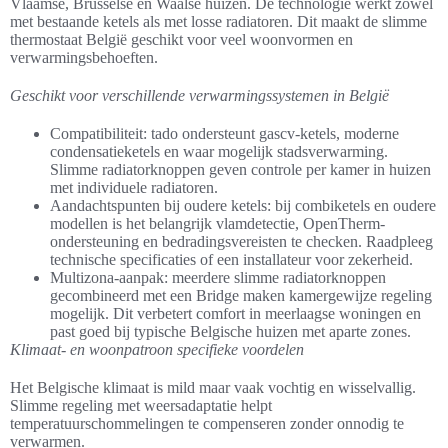
Vlaamse, Brusselse en Waalse huizen. De technologie werkt zowel
met bestaande ketels als met losse radiatoren. Dit maakt de slimme
thermostaat België geschikt voor veel woonvormen en
verwarmingsbehoeften.
Geschikt voor verschillende verwarmingssystemen in België
Compatibiliteit: tado ondersteunt gascv-ketels, moderne
condensatieketels en waar mogelijk stadsverwarming.
Slimme radiatorknoppen geven controle per kamer in huizen
met individuele radiatoren.
Aandachtspunten bij oudere ketels: bij combiketels en oudere
modellen is het belangrijk vlamdetectie, OpenTherm-
ondersteuning en bedradingsvereisten te checken. Raadpleeg
technische specificaties of een installateur voor zekerheid.
Multizona-aanpak: meerdere slimme radiatorknoppen
gecombineerd met een Bridge maken kamergewijze regeling
mogelijk. Dit verbetert comfort in meerlaagse woningen en
past goed bij typische Belgische huizen met aparte zones.
Klimaat- en woonpatroon specifieke voordelen
Het Belgische klimaat is mild maar vaak vochtig en wisselvallig.
Slimme regeling met weersadaptatie helpt
temperatuurschommelingen te compenseren zonder onnodig te
verwarmen.