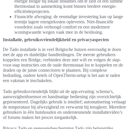
energie België bij lokale instanties om te zien of een slimme
thermostaat in aanmerking komt binnen bredere energie-
efficiëntieprojecten.
Financiële afweging: de eenmalige investering kan op lange
termijn lagere energiekosten opleveren. Niet-financiële
voordelen zoals verhoogd comfort en een modernere
woningwaarde wegen vaak mee in de beslissing.
Installatie, gebruiksvriendelijkheid en privacyaspecten
De Tado installatie is in veel Belgische huizen eenvoudig te doen
met de app en duidelijke handleidingen. De meeste gebruikers
koppelen een Bridge, verbinden deze met wifi en volgen de stap-
voor-stap instructies om de oude thermostaat los te koppelen en de
draden op de juiste connectoren te plaatsen. Bij complexe
bedrading, oudere ketels of OpenTherm-setup is het aan te raden
een vakman te inschakelen.
Tado gebruiksvriendelijk blijkt uit de app-ervaring: schema’s,
aanwezigheidssensor en handmatige bediening zijn overzichtelijk
gepresenteerd. Dagelijks gebruik is intuïtief; automatisering verlaagt
de temperatuur bij afwezigheid en verwarmt bij terugkeer. Meerdere
gebruikers in één huishouden en ondersteunende installatievideo’s
of forums maken het proces toegankelijk.
Privacy Tado en gegevensbescherming Tado zijn belangrijke