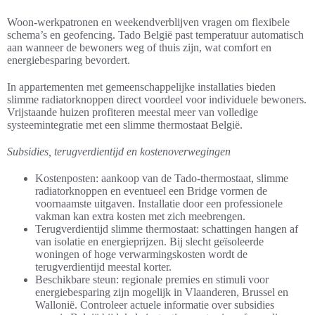
Woon-werkpatronen en weekendverblijven vragen om flexibele
schema’s en geofencing. Tado België past temperatuur automatisch
aan wanneer de bewoners weg of thuis zijn, wat comfort en
energiebesparing bevordert.
In appartementen met gemeenschappelijke installaties bieden
slimme radiatorknoppen direct voordeel voor individuele bewoners.
Vrijstaande huizen profiteren meestal meer van volledige
systeemintegratie met een slimme thermostaat België.
Subsidies, terugverdientijd en kostenoverwegingen
Kostenposten: aankoop van de Tado-thermostaat, slimme
radiatorknoppen en eventueel een Bridge vormen de
voornaamste uitgaven. Installatie door een professionele
vakman kan extra kosten met zich meebrengen.
Terugverdientijd slimme thermostaat: schattingen hangen af
van isolatie en energieprijzen. Bij slecht geïsoleerde
woningen of hoge verwarmingskosten wordt de
terugverdientijd meestal korter.
Beschikbare steun: regionale premies en stimuli voor
energiebesparing zijn mogelijk in Vlaanderen, Brussel en
Wallonië. Controleer actuele informatie over subsidies